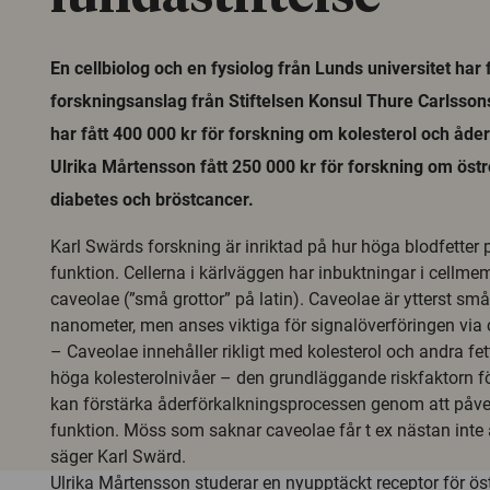
En cellbiolog och en fysiolog från Lunds universitet har f
forskningsanslag från Stiftelsen Konsul Thure Carlsso
har fått 400 000 kr för forskning om kolesterol och åd
Ulrika Mårtensson fått 250 000 kr för forskning om öst
diabetes och bröstcancer.
Karl Swärds forskning är inriktad på hur höga blodfetter 
funktion. Cellerna i kärlväggen har inbuktningar i cellme
caveolae (”små grottor” på latin). Caveolae är ytterst sm
nanometer, men anses viktiga för signalöverföringen via
– Caveolae innehåller rikligt med kolesterol och andra fette
höga kolesterolnivåer – den grundläggande riskfaktorn f
kan förstärka åderförkalkningsprocessen genom att påv
funktion. Möss som saknar caveolae får t ex nästan inte a
säger Karl Swärd.
Ulrika Mårtensson studerar en nyupptäckt receptor för ö