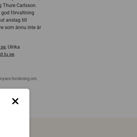
g Thure Carlsson.
 god förvaltning
 ut anslag till
are som ännu inte är
.se
, Ulrika
.lu.se
.
 nyare forskning om