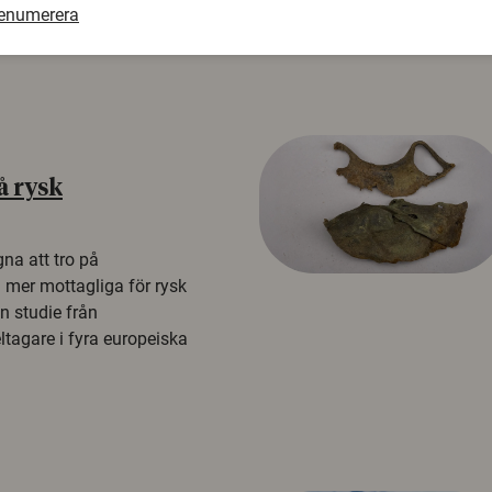
renumerera
å rysk
na att tro på
a mer mottagliga för rysk
n studie från
tagare i fyra europeiska