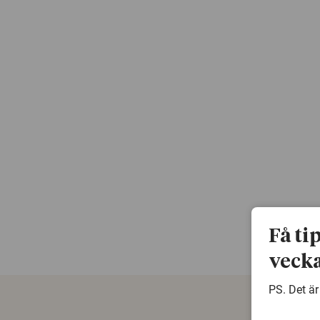
Få ti
vecka
PS. Det är