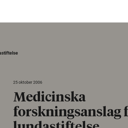
stiftelse
25 oktober 2006
Medicinska
forskningsanslag 
lundastiftelse