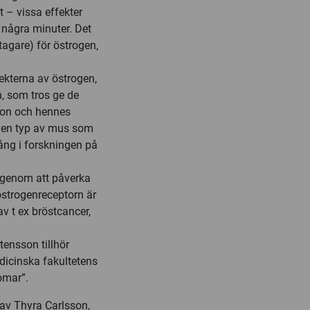
 – vissa effekter
några minuter. Det
ttagare) för östrogen,
ekterna av östrogen,
an, som tros ge de
sson och hennes
m en typ av mus som
ång i forskningen på
r genom att påverka
strogenreceptorn är
v t ex bröstcancer,
tensson tillhör
dicinska fakultetens
omar”.
av Thyra Carlsson,