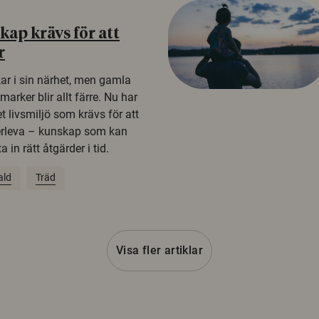
ap krävs för att
r
kar i sin närhet, men gamla
rker blir allt färre. Nu har
t livsmiljö som krävs för att
erleva – kunskap som kan
 in rätt åtgärder i tid.
ald
Träd
Visa fler artiklar