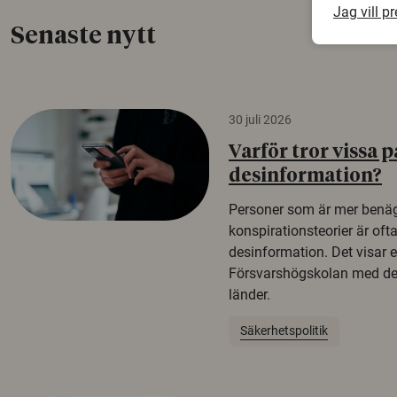
Jag vill p
Senaste nytt
30 juli 2026
Varför tror vissa p
desinformation?
Personer som är mer benäg
konspirationsteorier är oft
desinformation. Det visar e
Försvarshögskolan med del
länder.
Säkerhetspolitik