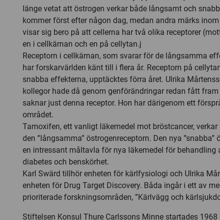
länge vetat att östrogen verkar både långsamt och snabbt
kommer först efter någon dag, medan andra märks inom 
visar sig bero på att cellerna har två olika receptorer (mo
en i cellkärnan och en på cellytan.j
Receptorn i cellkärnan, som svarar för de långsamma eff
har forskarvärlden känt till i flera år. Receptorn på cellyt
snabba effekterna, upptäcktes förra året. Ulrika Mårten
kollegor hade då genom genförändringar redan fått fra
saknar just denna receptor. Hon har därigenom ett förspr
området.
Tamoxifen, ett vanligt läkemedel mot bröstcancer, verka
den ”långsamma” östrogenreceptorn. Den nya ”snabba” ö
en intressant måltavla för nya läkemedel för behandling a
diabetes och benskörhet.
Karl Swärd tillhör enheten för kärlfysiologi och Ulrika Mår
enheten för Drug Target Discovery. Båda ingår i ett av me
prioriterade forskningsområden, ”Kärlvägg och kärlsjukd
Stiftelsen Konsul Thure Carlssons Minne startades 1968 