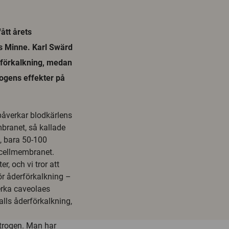
ått årets
ns Minne. Karl Swärd
erförkalkning, medan
rogens effekter på
påverkar blodkärlens
mbranet, så kallade
å, bara 50-100
 cellmembranet.
r, och vi tror att
ör åderförkalkning –
erka caveolaes
lls åderförkalkning,
strogen. Man har