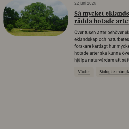
22 juni 2026
Så mycket eklandsk
rädda hotade arte
Över tusen arter behöver e
eklandskap och naturbetesma
forskare kartlagt hur mycke
hotade arter ska kunna öv
hjälpa naturvårdare att sätta
Växter
Biologisk mångf