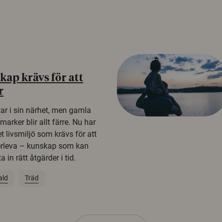
ap krävs för att
r
kar i sin närhet, men gamla
rker blir allt färre. Nu har
t livsmiljö som krävs för att
erleva – kunskap som kan
 in rätt åtgärder i tid.
ald
Träd