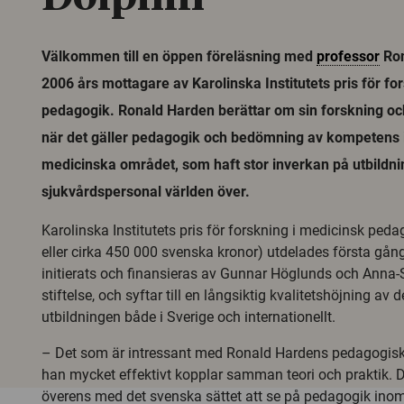
Välkommen till en öppen föreläsning med
professor
Ron
2006 års mottagare av Karolinska Institutets pris för fo
pedagogik. Ronald Harden berättar om sin forskning o
när det gäller pedagogik och bedömning av kompetens
medicinska området, som haft stor inverkan på utbildni
sjukvårdspersonal världen över.
Karolinska Institutets pris för forskning i medicinsk ped
eller cirka 450 000 svenska kronor) utdelades första gån
initierats och finansieras av Gunnar Höglunds och Anna
stiftelse, och syftar till en långsiktig kvalitetshöjning av
utbildningen både i Sverige och internationellt.
– Det som är intressant med Ronald Hardens pedagogisk
han mycket effektivt kopplar samman teori och praktik. 
överens med det svenska sättet att se på pedagogik ino