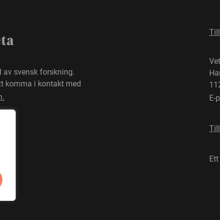
Til
eta
Ve
el av svensk forskning.
Ha
att komma i kontakt med
11
n.
E-
Til
Ett