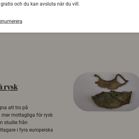
 gratis och du kan avsluta när du vill.
renumerera
å rysk
na att tro på
a mer mottagliga för rysk
n studie från
tagare i fyra europeiska