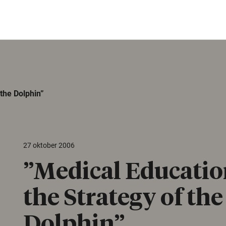
the Dolphin”
27 oktober 2006
”Medical Educatio
the Strategy of the
Dolphin”