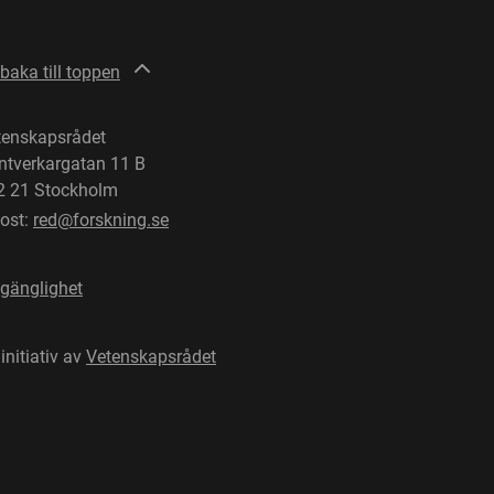
lbaka till toppen
tenskapsrådet
ntverkargatan 11 B
2 21 Stockholm
post:
red@forskning.se
lgänglighet
 initiativ av
Vetenskapsrådet