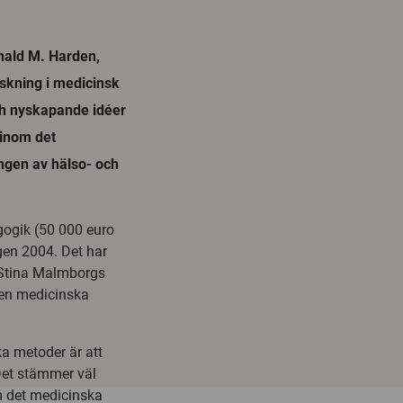
ald M. Harden,
rskning i medicinsk
ch nyskapande idéer
 inom det
ngen av hälso- och
agogik (50 000 euro
gen 2004. Det har
-Stina Malmborgs
 den medicinska
a metoder är att
Det stämmer väl
m det medicinska