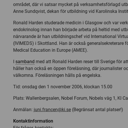
området, där vi satsar mycket på verksamhetsförlagd utbi
Anne Sundqvist, dekan för utbildning vid Karolinska Instit
Ronald Harden studerade medicin i Glasgow och var ve
endokrinolog innan han började arbeta på heltid med utbi
närvarande är han utbildningschef vid International Virt
(IVIMEDS) i Skottland. Han är också generalsekreterare f
Medical Education in Europe (AMEE).
I
samband
med att Ronald Harden reser till Sverige för att
håller han också en öppen föreläsning, där journalister 
välkomna. Föreläsningen hålls på engelska.
Tid: onsdag den 1 november 2006, klockan 15.00
Plats: Wallenbergsalen, Nobel Forum, Nobels väg 1, KI C
Anmälan:
juni.francen@ki.se
(Begränsat antal platser!)
Kontaktinformation
För frågor, kontakta: