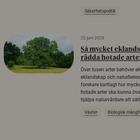
Säkerhetspolitik
22 juni 2026
Så mycket eklandsk
rädda hotade arte
Över tusen arter behöver e
eklandskap och naturbetesma
forskare kartlagt hur mycke
hotade arter ska kunna öv
hjälpa naturvårdare att sätta
Växter
Biologisk mångf