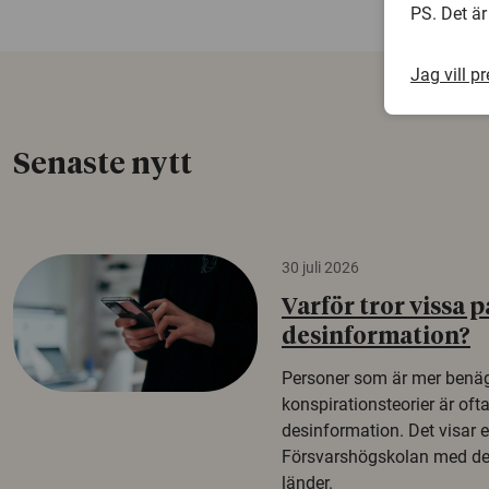
PS. Det är
Jag vill p
Senaste nytt
30 juli 2026
Varför tror vissa p
desinformation?
Personer som är mer benäg
konspirationsteorier är oft
desinformation. Det visar e
Försvarshögskolan med del
länder.