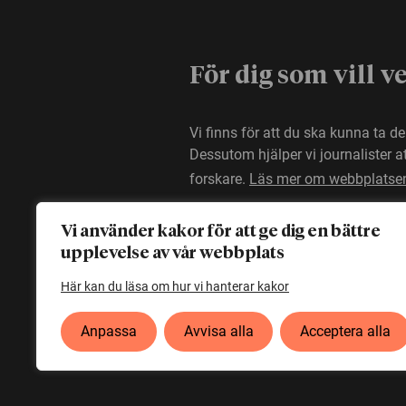
För dig som vill v
Vi finns för att du ska kunna ta d
Dessutom hjälper vi journalister 
forskare.
Läs mer om webbplatse
Vi använder kakor för att ge dig en bättre
upplevelse av vår webbplats
Här kan du läsa om hur vi hanterar kakor
Anpassa
Avvisa alla
Acceptera alla