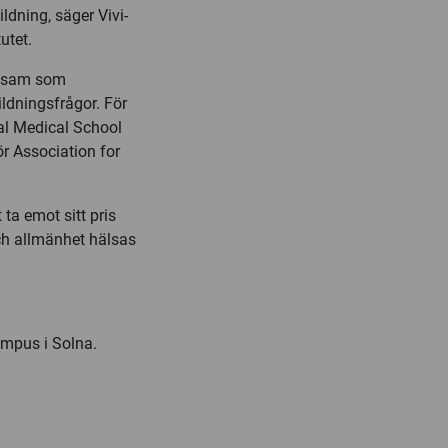
ldning, säger Vivi-
utet.
rksam som
ldningsfrågor. För
ual Medical School
ör Association for
 ta emot sitt pris
och allmänhet hälsas
ampus i Solna.