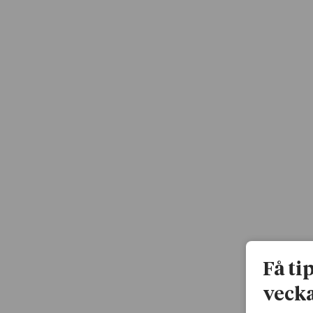
Få ti
vecka