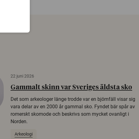
22 juni 2026
Gammalt skinn var Sveriges äldsta sko
Det som arkeologer länge trodde var en björnfäll visar sig
vara delar av en 2000 år gammal sko. Fyndet bär spår av
romerskt skomode och beskrivs som mycket ovanligt i
Norden.
Arkeologi