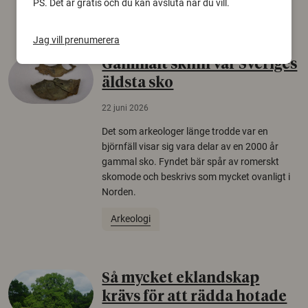
PS. Det är gratis och du kan avsluta när du vill.
Säkerhetspolitik
Jag vill prenumerera
Gammalt skinn var Sveriges
äldsta sko
22 juni 2026
Det som arkeologer länge trodde var en
björnfäll visar sig vara delar av en 2000 år
gammal sko. Fyndet bär spår av romerskt
skomode och beskrivs som mycket ovanligt i
Norden.
Arkeologi
Så mycket eklandskap
krävs för att rädda hotade