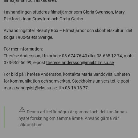
filmstjärnan och åskådaren.
I avhandlingen studeras filmstjärnor som Gloria Swanson, Mary
Pickford, Joan Crawford och Greta Garbo.
Avhandlingstitel: Beauty Box – Filmstjärnor och skönhetskultur i det
tidiga 1900-talets Sverige.
För mer information:
Therése Andersson, tfn arbete 08-674 76 40 eller 08-665 12 74, mobil
073-952 56 99, e-post
therese.andersson@mail.film.su.se
För bild på Therése Andersson, kontakta Maria Sandqvist, Enheten
för kommunikation och samverkan, Stockholms universitet, e-post
maria.sandqvist@eks.su.se
, tfn 08-16 13 77.
warning
Denna artikel är några år gammal och det kan finnas
nyare forskning om samma ämne. Använd gärna vår
sökfunktion!