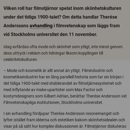
Vilken roll har filmstjärnor spelat inom skönhetskulturen
under det tidiga 1900-talet? Om detta handlar Therése
Anderssons
avhandling
i filmvetenskap som läggs fram
vid Stockholms universitet den 11 november.
Idag avfärdas ofta mode och skönhet som ytligt, inte minst genom
dess uttryck i reklam och tidningar liksom kopplingen till
celebritetskulturen.
– Mode och kosmetik är allt annat än ytligt. Filmindustrin och
kosmetikaindustrin har en lång parallell historia som tar sin början i
det tidiga 1900-talet med etablerandet av filmstjärnesystemet och
med inflytande av make-upartister som Max Factor och
kostymdesigners som Gilbert Adrian, berättar Therése Andersson vid
Filmvetenskapliga institutionen, Stockholms universitet.
I sin avhandling fördjupar Therése Andersson resonemanget och
lyfter istället fram idéerna och estetiken bakom skönhetsidealen och
visar på så sätt hur komplex diskussionen är. Filmstjärnor diskuteras