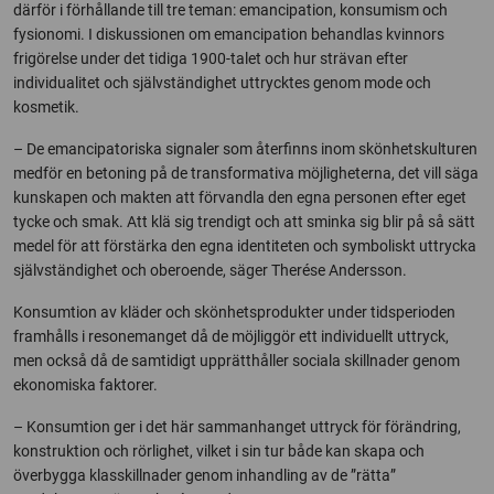
därför i förhållande till tre teman: emancipation, konsumism och
fysionomi. I diskussionen om emancipation behandlas kvinnors
frigörelse under det tidiga 1900-talet och hur strävan efter
individualitet och självständighet uttrycktes genom mode och
kosmetik.
– De emancipatoriska signaler som återfinns inom skönhetskulturen
medför en betoning på de transformativa möjligheterna, det vill säga
kunskapen och makten att förvandla den egna personen efter eget
tycke och smak. Att klä sig trendigt och att sminka sig blir på så sätt
medel för att förstärka den egna identiteten och symboliskt uttrycka
självständighet och oberoende, säger Therése Andersson.
Konsumtion av kläder och skönhetsprodukter under tidsperioden
framhålls i resonemanget då de möjliggör ett individuellt uttryck,
men också då de samtidigt upprätthåller sociala skillnader genom
ekonomiska faktorer.
– Konsumtion ger i det här sammanhanget uttryck för förändring,
konstruktion och rörlighet, vilket i sin tur både kan skapa och
överbygga klasskillnader genom inhandling av de ”rätta”