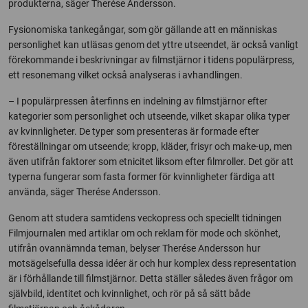
produkterna, säger Therése Andersson.
Fysionomiska tankegångar, som gör gällande att en människas
personlighet kan utläsas genom det yttre utseendet, är också vanligt
förekommande i beskrivningar av filmstjärnor i tidens populärpress,
ett resonemang vilket också analyseras i avhandlingen.
– I populärpressen återfinns en indelning av filmstjärnor efter
kategorier som personlighet och utseende, vilket skapar olika typer
av kvinnligheter. De typer som presenteras är formade efter
föreställningar om utseende; kropp, kläder, frisyr och make-up, men
även utifrån faktorer som etnicitet liksom efter filmroller. Det gör att
typerna fungerar som fasta former för kvinnligheter färdiga att
använda, säger Therése Andersson.
Genom att studera samtidens veckopress och speciellt tidningen
Filmjournalen med artiklar om och reklam för mode och skönhet,
utifrån ovannämnda teman, belyser Therése Andersson hur
motsägelsefulla dessa idéer är och hur komplex dess representation
är i förhållande till filmstjärnor. Detta ställer således även frågor om
självbild, identitet och kvinnlighet, och rör på så sätt både