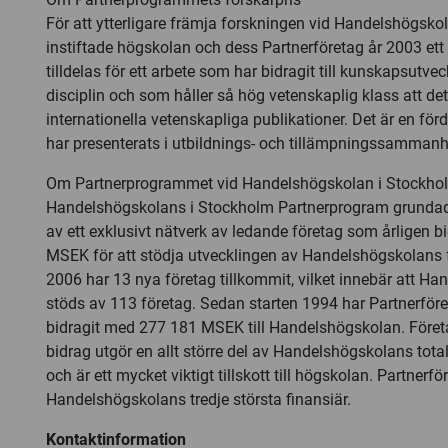
För att ytterligare främja forskningen vid Handelshögsko
instiftade högskolan och dess Partnerföretag år 2003 ett f
tilldelas för ett arbete som har bidragit till kunskapsutve
disciplin och som håller så hög vetenskaplig klass att det 
internationella vetenskapliga publikationer. Det är en förd
har presenterats i utbildnings- och tillämpningssamman
Om Partnerprogrammet vid Handelshögskolan i Stockho
Handelshögskolans i Stockholm Partnerprogram grundad
av ett exklusivt nätverk av ledande företag som årligen b
MSEK för att stödja utvecklingen av Handelshögskolans 
2006 har 13 nya företag tillkommit, vilket innebär att H
stöds av 113 företag. Sedan starten 1994 har Partnerfö
bidragit med 277 181 MSEK till Handelshögskolan. Före
bidrag utgör en allt större del av Handelshögskolans total
och är ett mycket viktigt tillskott till högskolan. Partnerf
Handelshögskolans tredje största finansiär.
Kontaktinformation