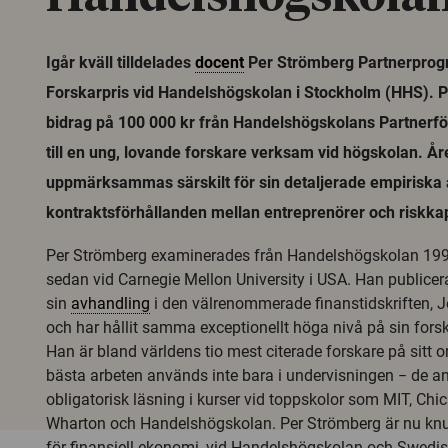
Igår kväll tilldelades
docent
Per Strömberg Partnerpro
Forskarpris vid Handelshögskolan i Stockholm (HHS). Pr
bidrag på 100 000 kr från Handelshögskolans Partnerfö
till en ung, lovande forskare verksam vid högskolan. År
uppmärksammas särskilt för sin detaljerade empiriska 
kontraktsförhållanden mellan entreprenörer och riskkapi
Per Strömberg examinerades från Handelshögskolan 199
sedan vid Carnegie Mellon University i USA. Han publice
sin
avhandling
i den välrenommerade finanstidskriften, J
och har hållit samma exceptionellt höga nivå på sin fors
Han är bland världens tio mest citerade forskare på sitt
bästa arbeten används inte bara i undervisningen − de 
obligatorisk läsning i kurser vid toppskolor som MIT, Chi
Wharton och Handelshögskolan. Per Strömberg är nu knute
för finansiell ekonomi, vid Handelshögskolan och Swedish