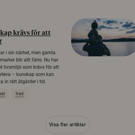
ap krävs för att
r
kar i sin närhet, men gamla
rker blir allt färre. Nu har
t livsmiljö som krävs för att
erleva – kunskap som kan
 in rätt åtgärder i tid.
ald
Träd
Visa fler artiklar