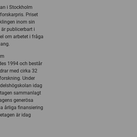
lan i Stockholm
orskarpris. Priset
cklingen inom sin
är publicerbart i
el om arbetet i fråga
hang.
lm
es 1994 och består
idrar med cirka 32
forskning. Under
andelshögskolan idag
retagen sammanlagt
tagens generösa
a årliga finansiering
öretagen är idag