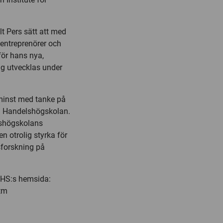
t Pers sätt att med
entreprenörer och
för hans nya,
g utvecklas under
 minst med tanke på
id Handelshögskolan.
elshögskolans
n otrolig styrka för
sforskning på
HHS:s hemsida:
tm