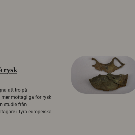
å rysk
na att tro på
a mer mottagliga för rysk
n studie från
tagare i fyra europeiska