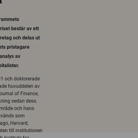
grammets
iset består av ett
retag och delas ut
ets pristagare
analys av
talister.
1 och doktorerade
rade huvuddelen av
ournal of Finance,
kning sedan dess.
 område och hans
används som
cago, Harvard,
n till institutionen
 Institute for