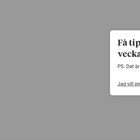
Få ti
vecka
PS. Det är
Jag vill p