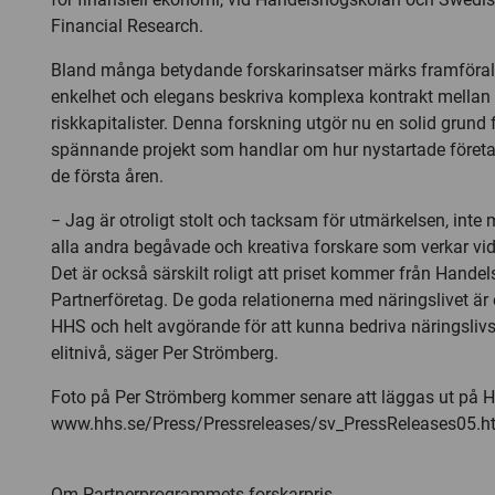
Financial Research.
Bland många betydande forskarinsatser märks framförall
enkelhet och elegans beskriva komplexa kontrakt mellan 
riskkapitalister. Denna forskning utgör nu en solid grund 
spännande projekt som handlar om hur nystartade företa
de första åren.
− Jag är otroligt stolt och tacksam för utmärkelsen, inte
alla andra begåvade och kreativa forskare som verkar v
Det är också särskilt roligt att priset kommer från Hand
Partnerföretag. De goda relationerna med näringslivet är e
HHS och helt avgörande för att kunna bedriva näringsliv
elitnivå, säger Per Strömberg.
Foto på Per Strömberg kommer senare att läggas ut på 
www.hhs.se/Press/Pressreleases/sv_PressReleases05.h
Om Partnerprogrammets forskarpris