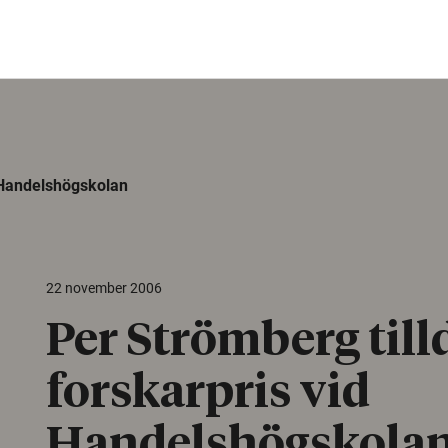
d Handelshögskolan
22 november 2006
Per Strömberg till
forskarpris vid
Handelshögskola