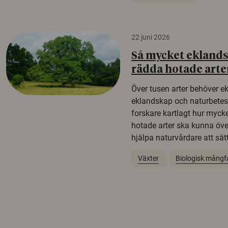
22 juni 2026
Så mycket eklandsk
rädda hotade arte
Över tusen arter behöver e
eklandskap och naturbetesma
forskare kartlagt hur mycke
hotade arter ska kunna öv
hjälpa naturvårdare att sätta
Växter
Biologisk mångf