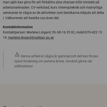
man själv kan göra för att förbättra sina chanser inför inträdet på
arbetsmarknaden. CV-verkstad, kurs i intervjuteknik och matnyttiga
seminarier är några av de aktiviteter som besökarna inbjuds att delta
i. Välkommen att besöka oss även där.
Kontaktinformation
Kontaktperson: Marlene Lingard, tfn 08-16 35 92, mobil 070-422 15
19,
marlene.lingard@natkan.su.se
warning
Denna artikel är några år gammal och det kan finnas
nyare forskning om samma ämne. Använd gärna vår
sökfunktion!