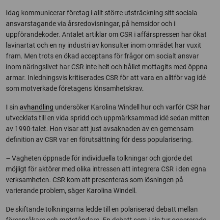
Idag kommunicerar företag i allt större utsträckning sitt sociala
ansvarstagande via årsredovisningar, på hemsidor och i
uppförandekoder. Antalet artiklar om CSR i affärspressen har ökat
lavinartat och en ny industri av konsulter inom området har vuxit
fram. Men trots en ökad acceptans för frågor om socialt ansvar
inom näringslivet har CSR inte helt och hållet mottagits med öppna
armar. Inledningsvis kritiserades CSR för att vara en alltför vag idé
som motverkade företagens lönsamhetskrav.
I sin
avhandling
undersöker Karolina Windell hur och varför CSR har
utvecklats till en vida spridd och uppmärksammad idé sedan mitten
av 1990-talet. Hon visar att just avsaknaden av en gemensam
definition av CSR var en förutsättning för dess popularisering.
– Vagheten öppnade för individuella tolkningar och gjorde det
möjligt för aktörer med olika intressen att integrera CSR i den egna
verksamheten. CSR kom att presenteras som lösningen på
varierande problem, säger Karolina Windell.
De skiftande tolkningarna ledde till en polariserad debatt mellan