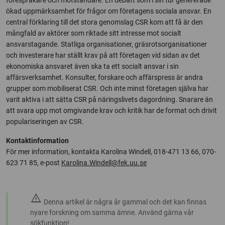
förespråkare och motståndare. En debatt som i sin tur genererade
ökad uppmärksamhet för frågor om företagens sociala ansvar. En
central förklaring till det stora genomslag CSR kom att få är den
mångfald av aktörer som riktade sitt intresse mot socialt
ansvarstagande. Statliga organisationer, gräsrotsorganisationer
och investerare har ställt krav på att företagen vid sidan av det
ekonomiska ansvaret även ska ta ett socialt ansvar i sin
affärsverksamhet. Konsulter, forskare och affärspress är andra
grupper som mobiliserat CSR. Och inte minst företagen själva har
varit aktiva i att sätta CSR på näringslivets dagordning. Snarare än
att svara upp mot omgivande krav och kritik har de format och drivit
populariseringen av CSR.
Kontaktinformation
För mer information, kontakta Karolina Windell, 018-471 13 66, 070-
623 71 85, e-post
Karolina.Windell@fek.uu.se
warning
Denna artikel är några år gammal och det kan finnas
nyare forskning om samma ämne. Använd gärna vår
sökfunktion!