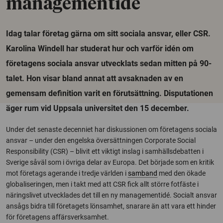
managementidé
Idag talar företag gärna om sitt sociala ansvar, eller CSR.
Karolina Windell har studerat hur och varför idén om
företagens sociala ansvar utvecklats sedan mitten på 90-
talet. Hon visar bland annat att avsaknaden av en
gemensam definition varit en förutsättning. Disputationen
äger rum vid Uppsala universitet den 15 december.
Under det senaste decenniet har diskussionen om företagens sociala
ansvar – under den engelska översättningen Corporate Social
Responsibility (CSR) – blivit ett viktigt inslag i samhällsdebatten i
Sverige såväl som i övriga delar av Europa. Det började som en kritik
mot företags agerande i tredje världen i
samband
med den ökade
globaliseringen, men i takt med att CSR fick allt större fotfäste i
näringslivet utvecklades det till en ny managementidé. Socialt ansvar
ansågs bidra till företagets lönsamhet, snarare än att vara ett hinder
för företagens affärsverksamhet.