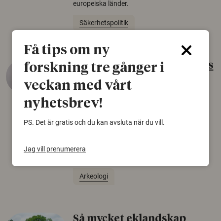
europeiska länder.
Säkerhetspolitik
Få tips om ny
Gammalt skinn var Sveriges
forskning tre gånger i
äldsta sko
veckan med vårt
22 juni 2026
nyhetsbrev!
Det som arkeologer länge trodde var en
PS. Det är gratis och du kan avsluta när du vill.
björnfäll visar sig vara delar av en 2000 år
gammal sko. Fyndet bär spår av romerskt
skomode och beskrivs som mycket ovanligt i
Jag vill prenumerera
Norden.
Arkeologi
Så mycket eklandskap