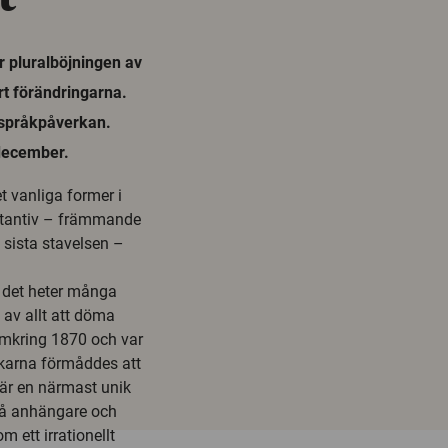
r pluralböjningen av
rt förändringarna.
 språkpåverkan.
 december.
t vanliga former i
stantiv – främmande
 sista stavelsen –
 det heter många
 av allt att döma
mkring 1870 och var
rukarna förmåddes att
 är en närmast unik
så anhängare och
 ett irrationellt