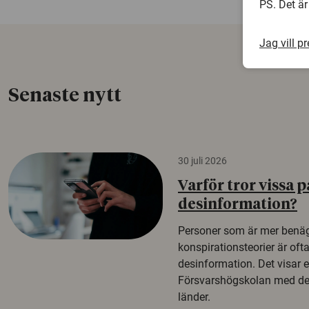
PS. Det är
Jag vill p
Senaste nytt
30 juli 2026
Varför tror vissa p
desinformation?
Personer som är mer benäg
konspirationsteorier är oft
desinformation. Det visar e
Försvarshögskolan med del
länder.