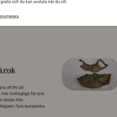
 gratis och du kan avsluta när du vill.
renumerera
å rysk
na att tro på
a mer mottagliga för rysk
n studie från
tagare i fyra europeiska