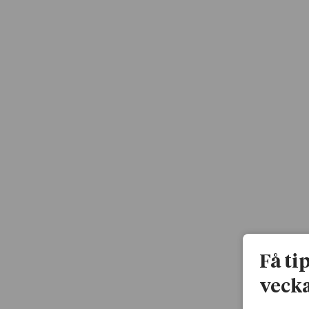
Få ti
vecka