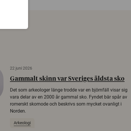
22 juni 2026
Gammalt skinn var Sveriges äldsta sko
Det som arkeologer länge trodde var en björnfäll visar sig
vara delar av en 2000 år gammal sko. Fyndet bär spår av
romerskt skomode och beskrivs som mycket ovanligt i
Norden.
Arkeologi