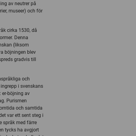
ing av neutrer på
rier, museer) och för
råk cirka 1530, då
 former. Denna
enskan (liksom
ya böjningen blev
preds gradvis till
mspråkliga och
t ingrepp i svenskans
 er-böjning av
rag. Purismen
forntida och samtida
t var ett sent steg i
e språk med färre
n tycks ha avgjort