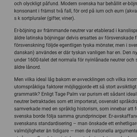
och olyckligt påfund. Modern svenska har behållit er-böjn
konsonant i främst två fall, för ord på ium och eum (akva
s k sortpluraler (gifter, viner).
Er-böjning av främmande neutrer var etablerad i kanslisp
äldre latinska böjningar delvis ersattes av försvenskade
försvenskning följde egentligen tyska mönster, men i sv
danskan) användes er där tyskan vanligen har en. Den n
under 1600-talet det normala för nyinlånade neutrer och s
äldre lånord.
Men vilka ideal låg bakom er-avvecklingen och vilka ino
utomspråkliga faktorer möjliggjorde ett så stort avsiktlig
grammatik? Enligt Tage Palm var purism ett sådant ideal:
neutrer betraktades som ett importerat, osvenskt språkd
samverkade med en språklig historism, som innebar att 
svenska borde följa samma grundprinciper. Er-avskaffande
svenskans standardisering – man önskade ett enhetligar
valmöjligheter än tidigare — men de nationella argumente