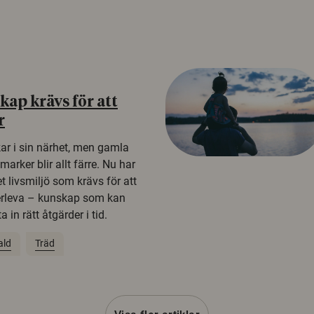
ap krävs för att
r
kar i sin närhet, men gamla
rker blir allt färre. Nu har
t livsmiljö som krävs för att
erleva – kunskap som kan
 in rätt åtgärder i tid.
ald
Träd