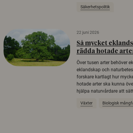
Säkerhetspolitik
22 juni 2026
Så mycket eklandsk
rädda hotade arte
Över tusen arter behöver e
eklandskap och naturbetesma
forskare kartlagt hur mycke
hotade arter ska kunna öv
hjälpa naturvårdare att sätta
Växter
Biologisk mångf