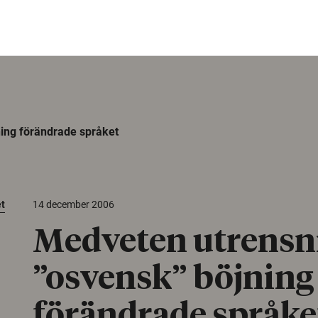
ing förändrade språket
et
14 december 2006
Medveten utrensn
”osvensk” böjning
förändrade språke