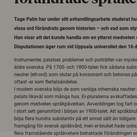
Tage Palm har under sitt avhandlingsarbete studerat hu
vissa ord förändrats genom historien – och vad som sty
Han visar att det kunde handla om en ytterst medveten
Disputationen äger rum vid Uppsala universitet den 16
Instrumenter, palatser, problemer och porträtter var mycke
äldre svenska. På 1700- och 1800-talen fick sådana sub
neutrer (ett-ord) som slutar på konsonant och betonas på
oftast -er som flertalsändelse.
I modern svenska böjs de som vanliga inhemska neutrer:
palats likaväl som många hus. Er-pluralerna avskaffades
genom medveten språkpåverkan. Avvecklingen tog fart o
i stort sett genomförd i början av 1900-talet. Att språkb
böja flera hundra substantiv på ett annat sätt än tidigare
framgång för svensk språkvård, men er-bruket hade ock
flera framstående språkvetare betraktade förändringen som