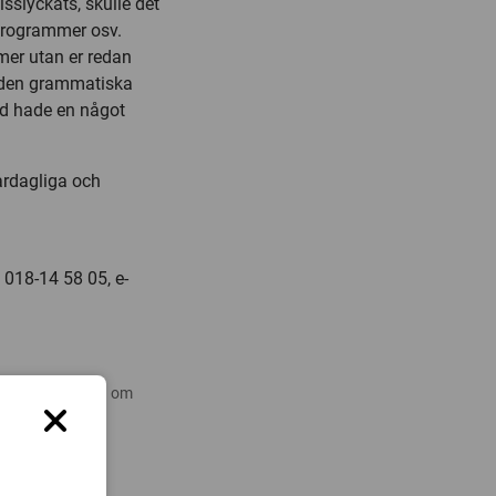
sslyckats, skulle det
 programmer osv.
rmer utan er redan
t den grammatiska
ord hade en något
vardagliga och
 018-14 58 05, e-
 nyare forskning om