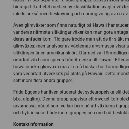
bidraga till arbetet med en ny klassifikation av glimväxte
inleds också med beskrivning och namngivning av en av
Även glimväxter som finns naturligt på Hawaii har studer
var deras närmsta släktingar växer kan man göra antaga
deras anfader kom. Tidigare trodde man att de är släkt 
glimväxter, men analyser av växternas arvsmassa visar 
släktingen är en amerikansk ört. Därmed var förmodlige
örtartad växt som spreds från Amerika till Hawaii. Efters
hawaiianska glimväxterna är små buskar har förmodlige
vara vedartad utvecklats på plats på Hawaii. Detta möns
sett inom flera andra grupper.
Frida Eggens har även studerat det sydeuropeiska släkt
bl.a. alpglim). Denna grupp uppvisar ett mycket komplext
arvsmassa, något som verkar bero på att växterna i grupp
och hybridiserat både inom gruppen och med närbesläkt
Kontaktinformation