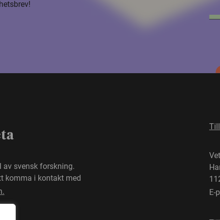
hetsbrev!
Til
eta
Ve
el av svensk forskning.
Ha
att komma i kontakt med
11
n.
E-