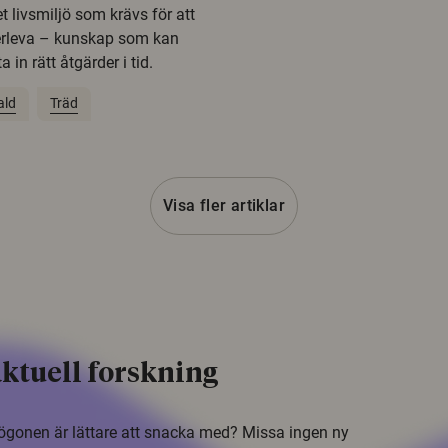
t livsmiljö som krävs för att
erleva – kunskap som kan
 in rätt åtgärder i tid.
ald
Träd
Visa fler artiklar
ktuell forskning
i ögonen är lättare att snacka med? Missa ingen ny