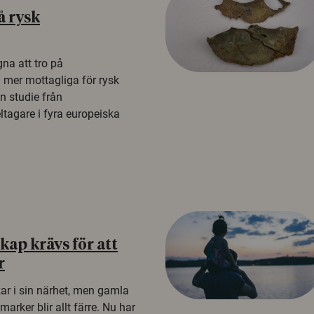
å rysk
na att tro på
a mer mottagliga för rysk
n studie från
tagare i fyra europeiska
ap krävs för att
r
kar i sin närhet, men gamla
rker blir allt färre. Nu har