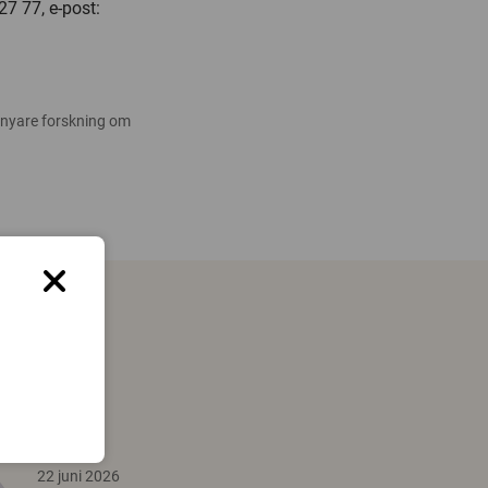
27 77, e-post:
 nyare forskning om
22 juni 2026