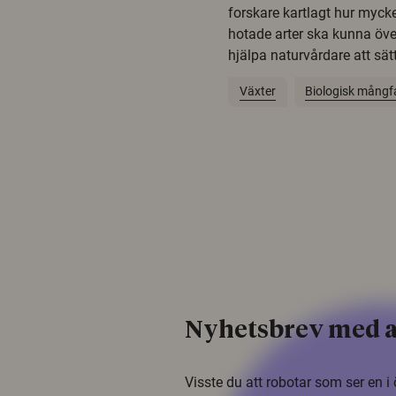
forskare kartlagt hur mycke
hotade arter ska kunna öv
hjälpa naturvårdare att sätta
Växter
Biologisk mångf
Nyhetsbrev med a
Visste du att robotar som ser en 