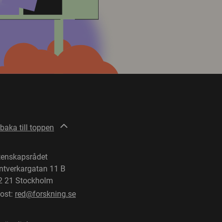
lbaka till toppen
tenskapsrådet
ntverkargatan 11 B
2 21 Stockholm
post:
red@forskning.se