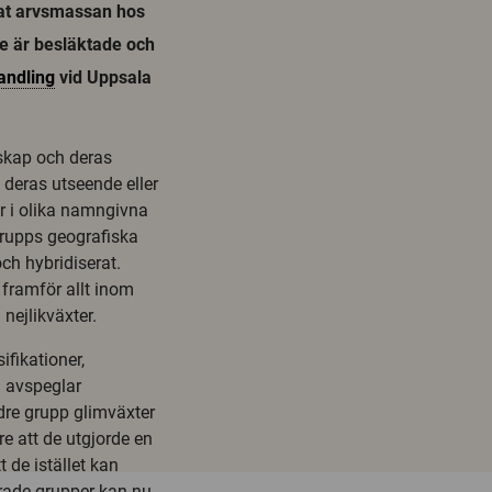
rat arvsmassan hos
de är besläktade och
andling
vid Uppsala
skap och deras
 deras utseende eller
r i olika namngivna
grupps geografiska
ch hybridiserat.
 framför allt inom
 nejlikväxter.
fikationer,
n avspeglar
dre grupp glimväxter
e att de utgjorde en
 de istället kan
erade grupper kan nu