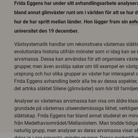
Frida Eggens har under sitt avhandlingsarbete analyse
bland annat glimväxter runt om i världen för att se hur 
hur de har spritt mellan länder. Hon lägger fram sin
avh
universitet den 19 december.
Växtsystematik handlar om rekonstruera växternas släkt
evolutionära historia utifrån mönster som vi idag kan se i
arvsmassa. Dessa kan användas för att organisera växte
grupper, men även avslöja saker om till exempel en växt
ursprung och hur olika grupper av växter har interagerat o
Frida Eggens avhandling berör alla tre av dessa aspekter,
det artrika släktet Silene (glimväxter) som hör till familjen
Analyser av växternas arvsmassa kan visa om äldre klassi
grundade på växternas utseendemässiga likhet, verklige
släktskap. Frida Eggens har bland annat studerat en min
från Medelhavsområdet/Mellanöstern. Man trodde tidigar
naturlig grupp, men analyser av deras arvsmassa visar att
delas in i sex separata, mindre grupper. Dessa nyidentifi