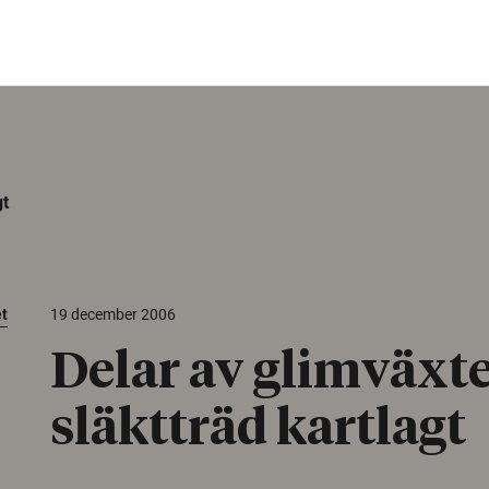
gt
et
19 december 2006
Delar av glimväxt
släktträd kartlagt