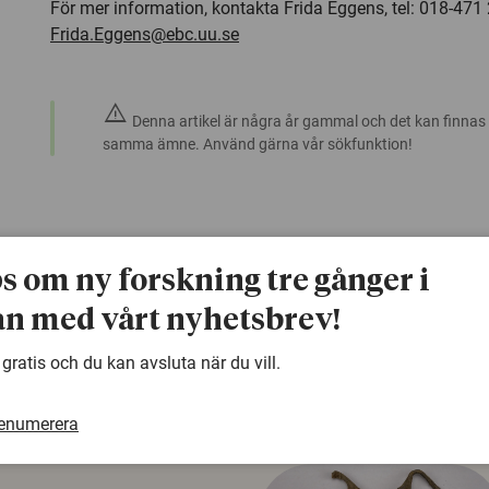
För mer information, kontakta Frida Eggens, tel: 018-471 
Frida.Eggens@ebc.uu.se
warning
Denna artikel är några år gammal och det kan finnas
samma ämne. Använd gärna vår sökfunktion!
ps om ny forskning tre gånger i
n med vårt nyhetsbrev!
 gratis och du kan avsluta när du vill.
renumerera