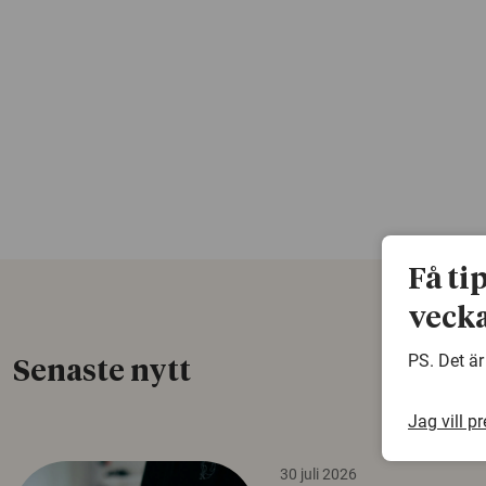
Få ti
vecka
PS. Det är
Senaste nytt
Jag vill p
30 juli 2026