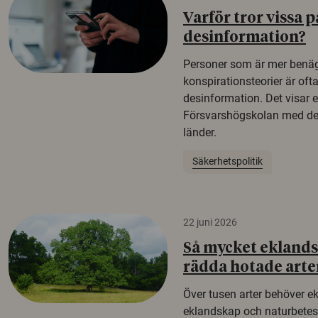
Varför tror vissa p
desinformation?
Personer som är mer benäg
konspirationsteorier är oft
desinformation. Det visar e
Försvarshögskolan med del
länder.
Säkerhetspolitik
22 juni 2026
Så mycket eklandsk
rädda hotade arte
Över tusen arter behöver e
eklandskap och naturbetesma