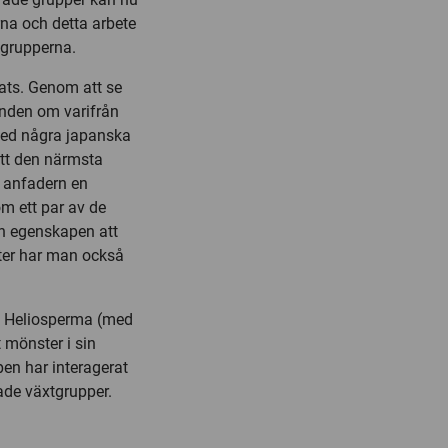
rna och detta arbete
 grupperna.
ats. Genom att se
nden om varifrån
med några japanska
att den närmsta
n anfadern en
om ett par av de
n egenskapen att
ter har man också
et Heliosperma (med
 mönster i sin
en har interagerat
ade växtgrupper.