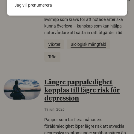
Jag vill prenumerera
gamla eklandskap och naturbetesmarker blir
allt färre. Nu har forskare kartlagt hur mycket
livsmiljö som krävs för att hotade arter ska
kunna överleva – kunskap som kan hjälpa
naturvårdare att sätta in rätt åtgärder i tid.
Växter
Biologisk mångfald
Träd
Längre pappaledighet
kopplas till lägre risk för
depression
19 juni 2026
Pappor som tar flera månaders
föräldraledighet löper lägre risk att utveckla
depressiva symtom under småbarnsåren än