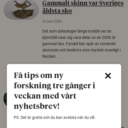
Gammalt skinn var Sveriges
äldsta sko
22 juni 2026
Det som arkeologer länge trodde var en
björnfäll visar sig vara delar av en 2000 år
gammal sko. Fyndet bär spår av romerskt
skomode och beskrivs som mycket ovanligt i
Norden.
Arkeologi
Få tips om ny
forskning tre gånger i
Så mycket eklandskap
veckan med vårt
krävs för att rädda hotade
nyhetsbrev!
arter
PS. Det är gratis och du kan avsluta när du vill.
22 juni 2026
Över tusen arter behöver ekar i sin närhet, men