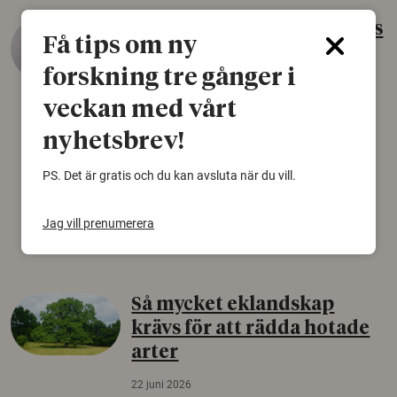
Gammalt skinn var Sveriges
Få tips om ny
äldsta sko
forskning tre gånger i
22 juni 2026
veckan med vårt
Det som arkeologer länge trodde var en
björnfäll visar sig vara delar av en 2000 år
nyhetsbrev!
gammal sko. Fyndet bär spår av romerskt
skomode och beskrivs som mycket ovanligt i
PS. Det är gratis och du kan avsluta när du vill.
Norden.
Jag vill prenumerera
Arkeologi
Så mycket eklandskap
krävs för att rädda hotade
arter
22 juni 2026