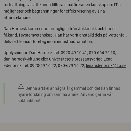
fortsättningsvis att kunna tillföra småföretagen kunskap om IT:s
möjligheter och begränsningar för effektivisering av sina
affärsrelationer.
Dan Harnesk kommer ursprungligen från Jokkmokk och har en
fil.kand. i systemvetenskap. Han har varit anställd dels på Vattenfall,
dels i ett konsultföretag inom industriautomation.
Upplysningar: Dan Harnesk, tel. 0920-49 10 41, 070-664 76 10,
dan.harnesk@ltu.se
eller universitetets pressansvariga Lena
Edenbrink, tel. 0920-49 16 22, 070-679 16 22,
lena.edenbrink@ltu.se
warning
Denna artikel är några år gammal och det kan finnas
nyare forskning om samma ämne. Använd gärna vår
sökfunktion!