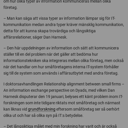
om hur olika typer av information kommuniceras mellan olika
företag.
– Man kan säga att vissa typer av information lämpar sig för IT-
kommunikation medan andra typer kräver mänsklig kommunikation,
detta för att kunna skapa trovärdiga och långsiktiga
affärsrelationer, säger Dan Harnesk.
– Den här uppdelningen av information och sätt att kommunicera
ställer till en del problem när det gäller att bedöma hur
informationstekniken ska integreras mellan olika företag, men också
när det handlar om hur småföretagens interna IT-system förhåller
sig till de system som används i affärsutbytet med andra företag.
I doktorsavhandlingen Relationship alignment between small firms –
An information exchange perspective on Dyads, med vilken Dan
Harnesk disputerar den 19 januari, belyses ett känt problem inom IT-
forskningen som inte tidigare riktats mot småföretag och närmast
kan liknas vid
grundforskning
eftersom småföretag ser så oerhört
olika ut och har så olika syn på IT:s betydelse.
– Det långsiktiga målet med min forskning har varit och är också