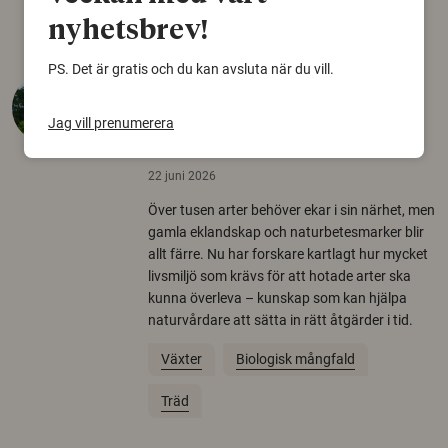
nyhetsbrev!
PS. Det är gratis och du kan avsluta när du vill.
Så mycket eklandskap
krävs för att rädda hotade
Jag vill prenumerera
arter
22 juni 2026
Över tusen arter behöver ekar i sin närhet, men
gamla eklandskap och naturbetesmarker blir
allt färre. Nu har forskare kartlagt hur mycket
livsmiljö som krävs för att hotade arter ska
kunna överleva – kunskap som kan hjälpa
naturvårdare att sätta in rätt åtgärder i tid.
Växter
Biologisk mångfald
Träd