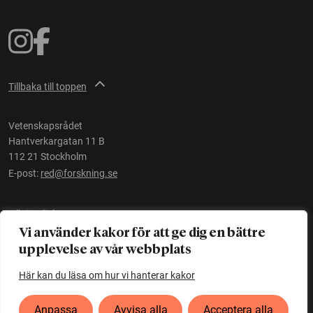
Tillbaka till toppen
Vetenskapsrådet
Hantverkargatan 11 B
112 21 Stockholm
E-post:
red@forskning.se
Tillgänglighet
Vi använder kakor för att ge dig en bättre
upplevelse av vår webbplats
Ett initiativ av
Vetenskapsrådet
Här kan du läsa om hur vi hanterar kakor
Anpassa
Avvisa alla
Acceptera alla