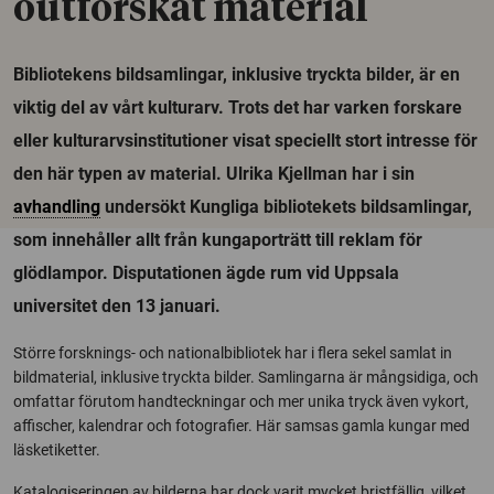
outforskat material
Bibliotekens bildsamlingar, inklusive tryckta bilder, är en
viktig del av vårt kulturarv. Trots det har varken forskare
eller kulturarvsinstitutioner visat speciellt stort intresse för
den här typen av material. Ulrika Kjellman har i sin
avhandling
undersökt Kungliga bibliotekets bildsamlingar,
som innehåller allt från kungaporträtt till reklam för
glödlampor. Disputationen ägde rum vid Uppsala
universitet den 13 januari.
Större forsknings- och nationalbibliotek har i flera sekel samlat in
bildmaterial, inklusive tryckta bilder. Samlingarna är mångsidiga, och
omfattar förutom handteckningar och mer unika tryck även vykort,
affischer, kalendrar och fotografier. Här samsas gamla kungar med
läsketiketter.
Katalogiseringen av bilderna har dock varit mycket bristfällig, vilket