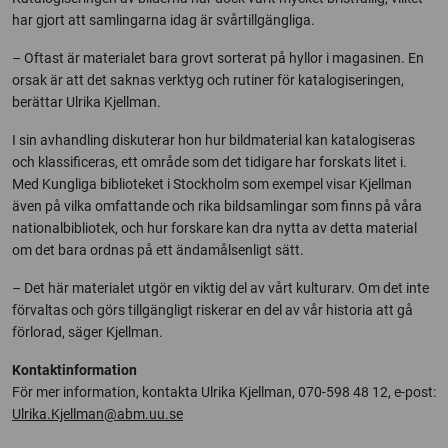
har gjort att samlingarna idag är svårtillgängliga.
– Oftast är materialet bara grovt sorterat på hyllor i magasinen. En
orsak är att det saknas verktyg och rutiner för katalogiseringen,
berättar Ulrika Kjellman.
I sin avhandling diskuterar hon hur bildmaterial kan katalogiseras
och klassificeras, ett område som det tidigare har forskats litet i.
Med Kungliga biblioteket i Stockholm som exempel visar Kjellman
även på vilka omfattande och rika bildsamlingar som finns på våra
nationalbibliotek, och hur forskare kan dra nytta av detta material
om det bara ordnas på ett ändamålsenligt sätt.
– Det här materialet utgör en viktig del av vårt kulturarv. Om det inte
förvaltas och görs tillgängligt riskerar en del av vår historia att gå
förlorad, säger Kjellman.
Kontaktinformation
För mer information, kontakta Ulrika Kjellman, 070-598 48 12, e-post:
Ulrika.Kjellman@abm.uu.se