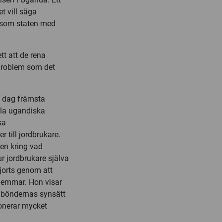
t vill säga
r som staten med
tt att de rena
problem som det
 i dag främsta
lla ugandiska
sa
till jordbrukare.
ken kring vad
 jordbrukare själva
gjorts genom att
lemmar. Hon visar
n böndernas synsätt
sonerar mycket