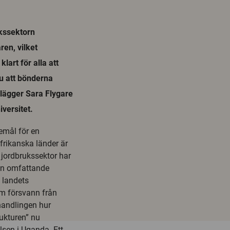
kssektorn
en, vilket
art för alla att
nu att bönderna
 lägger Sara Flygare
versitet.
emål för en
rikanska länder är
jordbrukssektor har
en omfattande
t landets
em försvann från
andlingen hur
ukturen” nu
lsen i Uganda. Ett