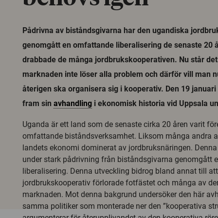
Pådrivna av biståndsgivarna har den ugandiska jordbru
genomgått en omfattande liberalisering de senaste 20 år
drabbade de många jordbrukskooperativen. Nu står det kl
marknaden inte löser alla problem och därför vill man 
återigen ska organisera sig i kooperativ. Den 19 januari
fram sin
avhandling
i ekonomisk historia vid Uppsala uni
Uganda är ett land som de senaste cirka 20 åren varit för
omfattande biståndsverksamhet. Liksom många andra af
landets ekonomi dominerat av jordbruksnäringen. Denna 
under stark pådrivning från biståndsgivarna genomgått 
liberalisering. Denna utveckling bidrog bland annat till at
jordbrukskooperativ förlorade fotfästet och många av d
marknaden. Mot denna bakgrund undersöker den här avh
samma politiker som monterade ner den ”kooperativa str
argumenterar för återupplivandet av den kooperativa röre