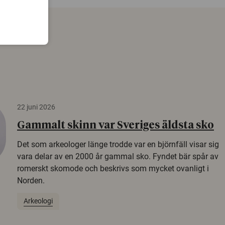
22 juni 2026
Gammalt skinn var Sveriges äldsta sko
Det som arkeologer länge trodde var en björnfäll visar sig
vara delar av en 2000 år gammal sko. Fyndet bär spår av
romerskt skomode och beskrivs som mycket ovanligt i
Norden.
Arkeologi