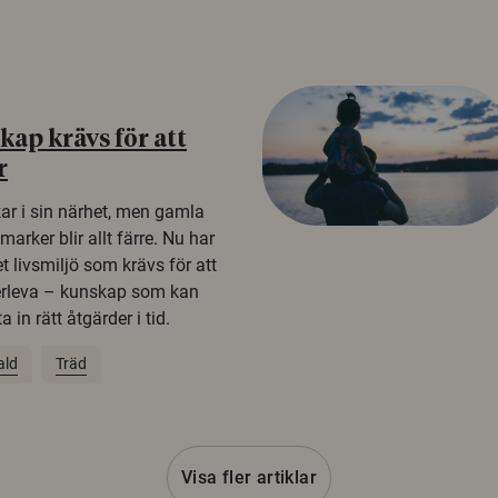
ap krävs för att
r
kar i sin närhet, men gamla
rker blir allt färre. Nu har
t livsmiljö som krävs för att
erleva – kunskap som kan
 in rätt åtgärder i tid.
ald
Träd
Visa fler artiklar