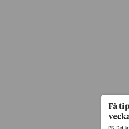
Få ti
vecka
PS. Det är