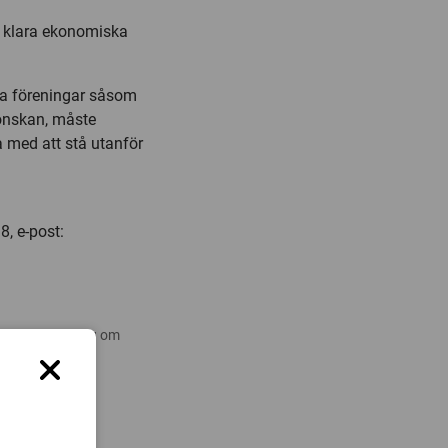
a klara ekonomiska
ka föreningar såsom
 önskan, måste
 med att stå utanför
8, e-post:
 nyare forskning om