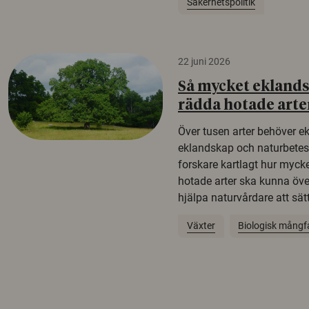
Säkerhetspolitik
22 juni 2026
Så mycket eklandsk
rädda hotade arte
Över tusen arter behöver e
eklandskap och naturbetesma
forskare kartlagt hur mycke
hotade arter ska kunna öv
hjälpa naturvårdare att sätta
Växter
Biologisk mångf