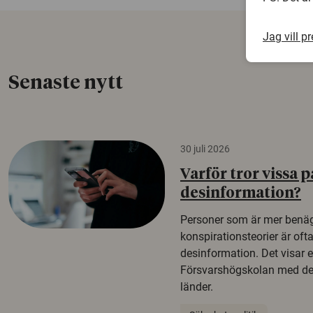
Jag vill p
Senaste nytt
30 juli 2026
Varför tror vissa p
desinformation?
Personer som är mer benäg
konspirationsteorier är oft
desinformation. Det visar e
Försvarshögskolan med del
länder.