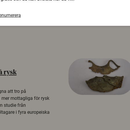
renumerera
å rysk
na att tro på
a mer mottagliga för rysk
n studie från
tagare i fyra europeiska