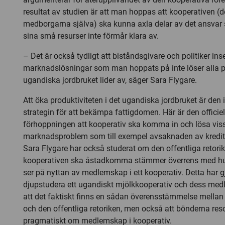
resultat av studien är att man hoppas att kooperativen (de
medborgarna själva) ska kunna axla delar av det ansva
sina små resurser inte förmår klara av.
– Det är också tydligt att biståndsgivare och politiker inse
marknadslösningar som man hoppats på inte löser alla 
ugandiska jordbruket lider av, säger Sara Flygare.
Att öka produktiviteten i det ugandiska jordbruket är den
strategin för att bekämpa fattigdomen. Här är den officie
förhoppningen att kooperativ ska komma in och lösa vis
marknadsproblem som till exempel avsaknaden av krediter 
Sara Flygare har också studerat om den offentliga retori
kooperativen ska åstadkomma stämmer överrens med hur
ser på nyttan av medlemskap i ett kooperativ. Detta har 
djupstudera ett ugandiskt mjölkkooperativ och dess med
att det faktiskt finns en sådan överensstämmelse mella
och den offentliga retoriken, men också att bönderna re
pragmatiskt om medlemskap i kooperativ.