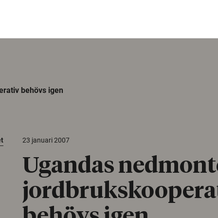
rativ behövs igen
et
23 januari 2007
Ugandas nedmont
jordbrukskoopera
behövs igen