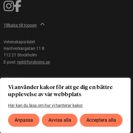
Tillbaka till toppen
Vetenskapsrådet
Hantverkargatan 11 B
112 21 Stockholm
E-post:
red@forskning.se
Tillgänglighet
Vi använder kakor för att ge dig en bättre
upplevelse av vår webbplats
Ett initiativ av
Vetenskapsrådet
Här kan du läsa om hur vi hanterar kakor
Anpassa
Avvisa alla
Acceptera alla