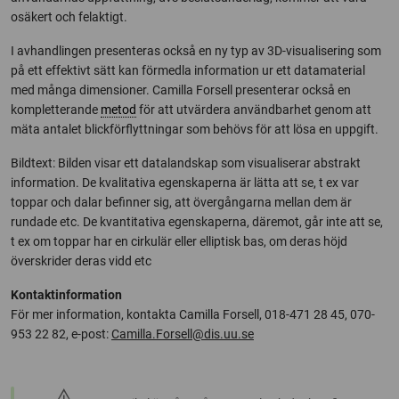
osäkert och felaktigt.
I avhandlingen presenteras också en ny typ av 3D-visualisering som
på ett effektivt sätt kan förmedla information ur ett datamaterial
med många dimensioner. Camilla Forsell presenterar också en
kompletterande
metod
för att utvärdera användbarhet genom att
mäta antalet blickförflyttningar som behövs för att lösa en uppgift.
Bildtext: Bilden visar ett datalandskap som visualiserar abstrakt
information. De kvalitativa egenskaperna är lätta att se, t ex var
toppar och dalar befinner sig, att övergångarna mellan dem är
rundade etc. De kvantitativa egenskaperna, däremot, går inte att se,
t ex om toppar har en cirkulär eller elliptisk bas, om deras höjd
överskrider deras vidd etc
Kontaktinformation
För mer information, kontakta Camilla Forsell, 018-471 28 45, 070-
953 22 82, e-post:
Camilla.Forsell@dis.uu.se
warning