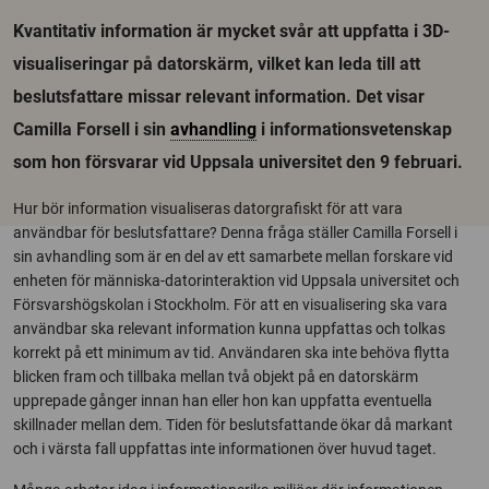
Kvantitativ information är mycket svår att uppfatta i 3D-
visualiseringar på datorskärm, vilket kan leda till att
beslutsfattare missar relevant information. Det visar
Camilla Forsell i sin
avhandling
i informationsvetenskap
som hon försvarar vid Uppsala universitet den 9 februari.
Hur bör information visualiseras datorgrafiskt för att vara
användbar för beslutsfattare? Denna fråga ställer Camilla Forsell i
sin avhandling som är en del av ett samarbete mellan forskare vid
enheten för människa-datorinteraktion vid Uppsala universitet och
Försvarshögskolan i Stockholm. För att en visualisering ska vara
användbar ska relevant information kunna uppfattas och tolkas
korrekt på ett minimum av tid. Användaren ska inte behöva flytta
blicken fram och tillbaka mellan två objekt på en datorskärm
upprepade gånger innan han eller hon kan uppfatta eventuella
skillnader mellan dem. Tiden för beslutsfattande ökar då markant
och i värsta fall uppfattas inte informationen över huvud taget.