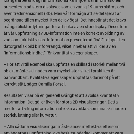
Många arbetar idag i informationsrika miljöer där informationen
presenteras på stora displayer, som en vanlig 19 tums skärm, och
även tredimensionellt (3D). Men vår förmåga att se detaljerat är
begränsad till en mycket liten del av ögat. Det innebär att det krävs
många blickförflyttningar för att söka av en stor display. Dessutom
är vår uppfattning av 3D-information inte en korrekt avbildning av
vad som faktiskt visas. Information presenterad ”inåt” i djupet i en
datorgrafisk bild blir förvrängd, vilket innebär att vi lider av en
”informationsblindhet” för kvantitativa egenskaper.
– För att vi till exempel ska uppfatta en skillnad i storlek mellan två
objekt måste skillnaden vara mycket stor, vilket i praktiken är
oanvändbart. Kvalitativa egenskaper uppfattas däremot på ett
korrekt sätt, säger Camilla Forsell.
Resultaten visar på en generell svårighet att avbilda kvantitativ
information. Det gäller även för stora 2D-visualiseringar. Detta
medför att viktig information inte ska avbildas som fina skillnader i
storlek, lutning eller kurvatur.
– Alla sådana visualiseringar måste anses ineffektiva eftersom
användarnas uppfattning, dvs beslutsunderlag, kommer att vara