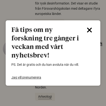
för rysk desinformation. Det visar en studie
från Försvarshögskolan med deltagare i fyra
europeiska länder.
Säkerhetspolitik
Få tips om ny
forskning tre gånger i
Gammalt skinn var Sveriges
veckan med vårt
äldsta sko
nyhetsbrev!
22 juni 2026
PS. Det är gratis och du kan avsluta när du vill.
Det som arkeologer länge trodde var en
björnfäll visar sig vara delar av en 2000 år
gammal sko. Fyndet bär spår av romerskt
Jag vill prenumerera
skomode och beskrivs som mycket ovanligt i
Norden.
Arkeologi