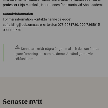
professor
Pirjo Markkola, institutionen för historia vid Åbo Akademi.
Kontaktinformation
För mer information kontakta henne på e-post
sofia.kling@ddb.umu.se
eller telefon 073-5081780, 090-7865015,
090-199570.
warning
Denna artikel är några år gammal och det kan finnas
nyare forskning om samma ämne. Använd gärna vår
sökfunktion!
Senaste nytt