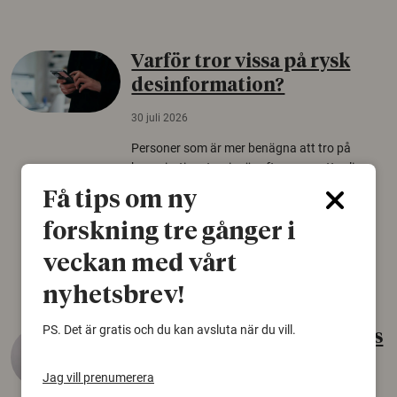
Varför tror vissa på rysk
desinformation?
30 juli 2026
Personer som är mer benägna att tro på
konspirationsteorier är ofta mer mottagliga
för rysk desinformation. Det visar en studie
Få tips om ny
från Försvarshögskolan med deltagare i fyra
europeiska länder.
forskning tre gånger i
veckan med vårt
Säkerhetspolitik
nyhetsbrev!
PS. Det är gratis och du kan avsluta när du vill.
Gammalt skinn var Sveriges
äldsta sko
Jag vill prenumerera
22 juni 2026