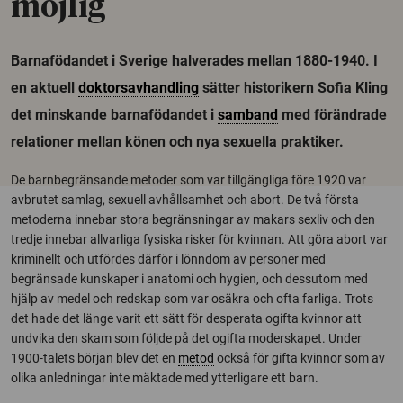
möjlig
Barnafödandet i Sverige halverades mellan 1880-1940. I
en aktuell
doktorsavhandling
sätter historikern Sofia Kling
det minskande barnafödandet i
samband
med förändrade
relationer mellan könen och nya sexuella praktiker.
De barnbegränsande metoder som var tillgängliga före 1920 var
avbrutet samlag, sexuell avhållsamhet och abort. De två första
metoderna innebar stora begränsningar av makars sexliv och den
tredje innebar allvarliga fysiska risker för kvinnan. Att göra abort var
kriminellt och utfördes därför i lönndom av personer med
begränsade kunskaper i anatomi och hygien, och dessutom med
hjälp av medel och redskap som var osäkra och ofta farliga. Trots
det hade det länge varit ett sätt för desperata ogifta kvinnor att
undvika den skam som följde på det ogifta moderskapet. Under
1900-talets början blev det en
metod
också för gifta kvinnor som av
olika anledningar inte mäktade med ytterligare ett barn.