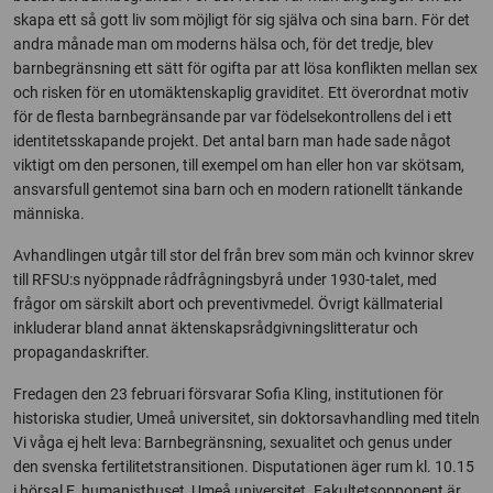
skapa ett så gott liv som möjligt för sig själva och sina barn. För det
andra månade man om moderns hälsa och, för det tredje, blev
barnbegränsning ett sätt för ogifta par att lösa konflikten mellan sex
och risken för en utomäktenskaplig graviditet. Ett överordnat motiv
för de flesta barnbegränsande par var födelsekontrollens del i ett
identitetsskapande projekt. Det antal barn man hade sade något
viktigt om den personen, till exempel om han eller hon var skötsam,
ansvarsfull gentemot sina barn och en modern rationellt tänkande
människa.
Avhandlingen utgår till stor del från brev som män och kvinnor skrev
till RFSU:s nyöppnade rådfrågningsbyrå under 1930-talet, med
frågor om särskilt abort och preventivmedel. Övrigt källmaterial
inkluderar bland annat äktenskapsrådgivningslitteratur och
propagandaskrifter.
Fredagen den 23 februari försvarar Sofia Kling, institutionen för
historiska studier, Umeå universitet, sin doktorsavhandling med titeln
Vi våga ej helt leva: Barnbegränsning, sexualitet och genus under
den svenska fertilitetstransitionen. Disputationen äger rum kl. 10.15
i hörsal E, humanisthuset, Umeå universitet. Fakultetsopponent är