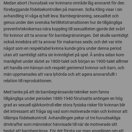
Medan abort i huvudsak var kvinnans område låg ansvaret för den
förebyggande födelsekontrollen på mannen. Sofia Kling visar i sin
avhandling Vi våga ej helt leva: Barnbegränsning, sexualitet och
genus under den svenska fertilitetstransitionen hur de tillgängliga
preventivteknikernas nära koppling till sexualiteten gjorde det svårt
för kvinnor att ta ansvar för barnbegränsningen. Det skulle samtidigt
också innebära att ta ansvar för makarnas sexliv, och det var inte
något som en respektabel kvinna kunde göra under denna period
utan att samtidigt sätta sin kvinnlighet på spel. Å andra sidan kom
manlighet under slutet av 1800-talet och början av 1900-talet alltmer
att handla om hänsyn och respekt gentemot kvinnor och barn, och
män uppmanades att vara lyhörda och att agera ansvarsfullt i
relation till reproduktionen.
Med tanke på att de barnbegränsande tekniker som fanns
tillgängliga under perioden 1880-1940 förutsatte antingen en hög
grad av sexuell självkontroll eller stora fysiska risker för kvinnan blir
det intressant att fråga sig vad som motiverade män och kvinnor att
tillämpa födelsekontroll. Avhandlingen pekar ut tre huvudsakliga
drivkrafter som människor hänvisade till när de motiverade sitt
beslut att barnbegränsa. För det första var man angelägen om att