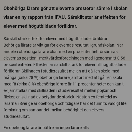
Obehöriga lärare gör att eleverna presterar sämre i skolan
visar en ny rapport från IFAU. Särskilt stor är effekten för
elever med högutbildade föräldrar.
Särskilt stark effekt för elever med högutbildade föräldrar
Behöriga lärare är viktiga för elevernas resultat i grundskolan. När
andelen obehöriga lärare ökar med en procentenhet försämras
elevernas position i meritvärdesfördelningen med i genomsnitt 0,56
procentenheter. Effekten är särskilt stark för elever till högutbildade
föräldrar. Skillnaden i studieresultat mellan att gå i en skola med
många (cirka 28 %) obehöriga lärare jämfört med att gå i en skola
med få (cirka 8 %) obehöriga lärare är 11 procentenheter och kan t
ex jämställas med skillnaden i studieresultat mellan pojkar och
flickor, en skillnad av betydande storlek. Nästan en femtedel av
lärarna i Sverige är obehöriga och tidigare har det funnits väldigt lite
forskning om sambandet mellan behörighet och elevers
studieresultat.
En obehörig lärare är bättre än ingen lärare alls