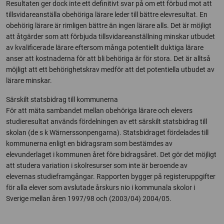
Resultaten ger dock inte ett definitivt svar på om ett förbud mot att
tillsvidareanställa obehöriga lärare leder till bättre elevresultat. En
obehörig lärare är rimligen bättre än ingen lärare alls. Det är möjligt
att åtgärder som att förbjuda tillsvidareanställning minskar utbudet
av kvalificerade lärare eftersom många potentiellt duktiga lärare
anser att kostnaderna för att bli behöriga är för stora. Det är alltså
möjligt att ett behörighetskrav medför att det potentiella utbudet av
lärare minskar.
Särskilt statsbidrag till kommunerna
För att mäta sambandet mellan obehöriga lärare och elevers
studieresultat används fördelningen av ett särskilt statsbidrag till
skolan (de s k Wärnerssonpengarna). Statsbidraget fördelades till
kommunerna enligt en bidragsram som bestämdes av
elevunderlaget i kommunen året före bidragsåret. Det gör det möjligt
att studera variation i skolresurser som inte är beroende av
elevernas studieframgångar. Rapporten bygger på registeruppgifter
för alla elever som avslutade årskurs nio i kommunala skolor i
Sverige mellan åren 1997/98 och (2003/04) 2004/05.