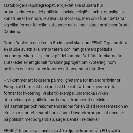
statsborgerskapsbegreppet. Projektet ska studera hur
organiseringen av det politiska, sociala, religiösa och kroppsliga livet
konstruerar kvinnors relativa utanförskap, men också hur detta tar
sig olika former för olika kategorier av kvinnor, säger professor Drude
Dahlerup.
Drude Dahlerup och Lenita Freidenvall ska inom FEMCIT genomföra
en studie av etniska minoriteters och immigranters politiska
medborgarskap – eller brist på detsamma. De båda forskarna är i
slutskedet av ett globalt forskningsprojekt om kvotering inom
politiken och resultaten kommer att användas i studien.
– Vi kommer att fokusera på möjligheterna för invandrarkvinnor i
Europa att bli delaktiga i politiskt beslutsfattande genom olika
former för kvotering. Vi ska till exempel undersöka i vilken
utsträckning de politiska partierna introducerat särskilda
målsättningar och rekommendationer för en ökad representation av
etniska minoriteter samt hur kvinnor i invandrarorganisationer ser
på politiskt medborgarskap, säger Lenita Freidenvall.
FEMCIT finansieras med cirka 40 miljoner kronor från EU:s sjätte