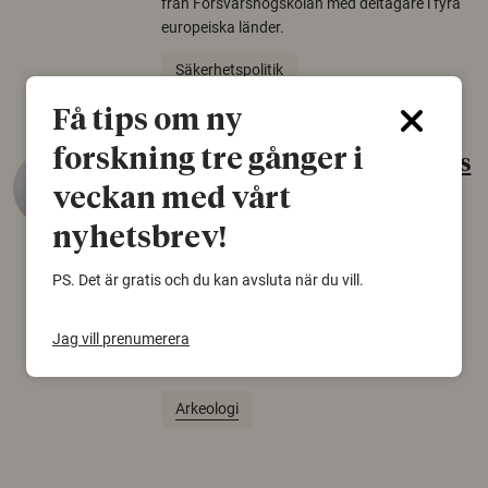
från Försvarshögskolan med deltagare i fyra
europeiska länder.
Säkerhetspolitik
Få tips om ny
forskning tre gånger i
Gammalt skinn var Sveriges
äldsta sko
veckan med vårt
nyhetsbrev!
22 juni 2026
Det som arkeologer länge trodde var en
PS. Det är gratis och du kan avsluta när du vill.
björnfäll visar sig vara delar av en 2000 år
gammal sko. Fyndet bär spår av romerskt
Jag vill prenumerera
skomode och beskrivs som mycket ovanligt i
Norden.
Arkeologi