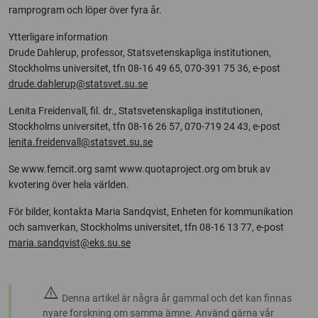
ramprogram och löper över fyra år.
Ytterligare information
Drude Dahlerup, professor, Statsvetenskapliga institutionen,
Stockholms universitet, tfn 08-16 49 65, 070-391 75 36, e-post
drude.dahlerup@statsvet.su.se
Lenita Freidenvall, fil. dr., Statsvetenskapliga institutionen,
Stockholms universitet, tfn 08-16 26 57, 070-719 24 43, e-post
lenita.freidenvall@statsvet.su.se
Se www.femcit.org samt www.quotaproject.org om bruk av
kvotering över hela världen.
För bilder, kontakta Maria Sandqvist, Enheten för kommunikation
och samverkan, Stockholms universitet, tfn 08-16 13 77, e-post
maria.sandqvist@eks.su.se
warning
Denna artikel är några år gammal och det kan finnas
nyare forskning om samma ämne. Använd gärna vår