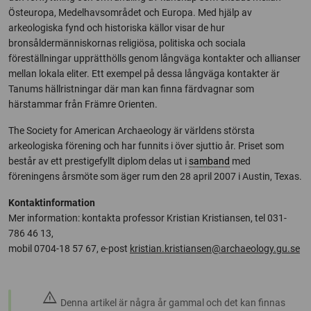
Östeuropa, Medelhavsområdet och Europa. Med hjälp av
arkeologiska fynd och historiska källor visar de hur
bronsåldermänniskornas religiösa, politiska och sociala
föreställningar upprätthölls genom långväga kontakter och allianser
mellan lokala eliter. Ett exempel på dessa långväga kontakter är
Tanums hällristningar där man kan finna färdvagnar som
härstammar från Främre Orienten.
The Society for American Archaeology är världens största
arkeologiska förening och har funnits i över sjuttio år. Priset som
består av ett prestigefyllt diplom delas ut i
samband
med
föreningens årsmöte som äger rum den 28 april 2007 i Austin, Texas.
Kontaktinformation
Mer information: kontakta professor Kristian Kristiansen, tel 031-
786 46 13,
mobil 0704-18 57 67, e-post
kristian.kristiansen@archaeology.gu.se
warning
Denna artikel är några år gammal och det kan finnas