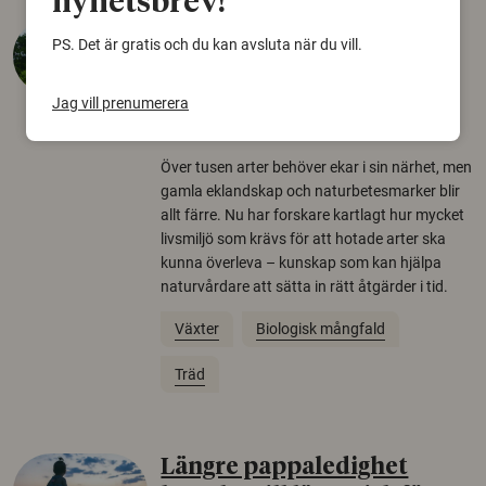
nyhetsbrev!
Så mycket eklandskap
PS. Det är gratis och du kan avsluta när du vill.
krävs för att rädda hotade
arter
Jag vill prenumerera
22 juni 2026
Över tusen arter behöver ekar i sin närhet, men
gamla eklandskap och naturbetesmarker blir
allt färre. Nu har forskare kartlagt hur mycket
livsmiljö som krävs för att hotade arter ska
kunna överleva – kunskap som kan hjälpa
naturvårdare att sätta in rätt åtgärder i tid.
Växter
Biologisk mångfald
Träd
Längre pappaledighet