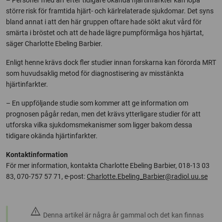
– Personer med ärr efter tidigare okända hjärtinfarkter kan löpa
större risk för framtida hjärt- och kärlrelaterade sjukdomar. Det syns
bland annat i att den här gruppen oftare hade sökt akut vård för
smärta i bröstet och att de hade lägre pumpförmåga hos hjärtat,
säger Charlotte Ebeling Barbier.
Enligt henne krävs dock fler studier innan forskarna kan förorda MRT
som huvudsaklig metod för diagnostisering av misstänkta
hjärtinfarkter.
– En uppföljande studie som kommer att ge information om
prognosen pågår redan, men det krävs ytterligare studier för att
utforska vilka sjukdomsmekanismer som ligger bakom dessa
tidigare okända hjärtinfarkter.
Kontaktinformation
För mer information, kontakta Charlotte Ebeling Barbier, 018-13 03
83, 070-757 57 71, e-post:
Charlotte.Ebeling_Barbier@radiol.uu.se
warning
Denna artikel är några år gammal och det kan finnas