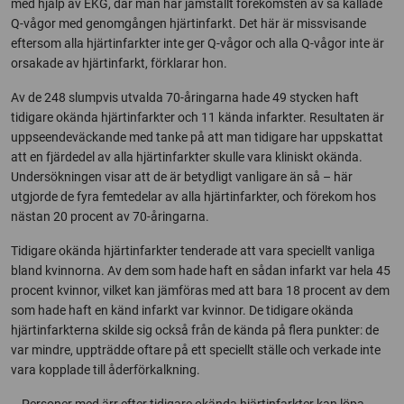
med hjälp av EKG, där man har jämställt förekomsten av så kallade
Q-vågor med genomgången hjärtinfarkt. Det här är missvisande
eftersom alla hjärtinfarkter inte ger Q-vågor och alla Q-vågor inte är
orsakade av hjärtinfarkt, förklarar hon.
Av de 248 slumpvis utvalda 70-åringarna hade 49 stycken haft
tidigare okända hjärtinfarkter och 11 kända infarkter. Resultaten är
uppseendeväckande med tanke på att man tidigare har uppskattat
att en fjärdedel av alla hjärtinfarkter skulle vara kliniskt okända.
Undersökningen visar att de är betydligt vanligare än så – här
utgjorde de fyra femtedelar av alla hjärtinfarkter, och förekom hos
nästan 20 procent av 70-åringarna.
Tidigare okända hjärtinfarkter tenderade att vara speciellt vanliga
bland kvinnorna. Av dem som hade haft en sådan infarkt var hela 45
procent kvinnor, vilket kan jämföras med att bara 18 procent av dem
som hade haft en känd infarkt var kvinnor. De tidigare okända
hjärtinfarkterna skilde sig också från de kända på flera punkter: de
var mindre, uppträdde oftare på ett speciellt ställe och verkade inte
vara kopplade till åderförkalkning.