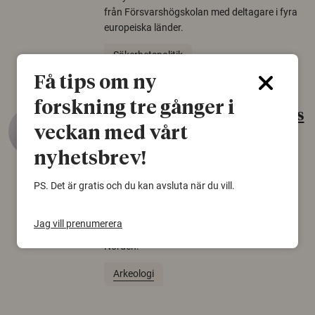
från Försvarshögskolan med deltagare i fyra
europeiska länder.
Säkerhetspolitik
Få tips om ny
forskning tre gånger i
Gammalt skinn var Sveriges
veckan med vårt
äldsta sko
nyhetsbrev!
22 juni 2026
Det som arkeologer länge trodde var en
PS. Det är gratis och du kan avsluta när du vill.
björnfäll visar sig vara delar av en 2000 år
gammal sko. Fyndet bär spår av romerskt
Jag vill prenumerera
skomode och beskrivs som mycket ovanligt i
Norden.
Arkeologi