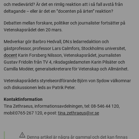
och medievärld? Är det en rimlig reaktion att i så fall avstå från
deltagande – eller är det en ”docenten på ärten” reaktion?
Debatten mellan forskare, politiker och journalister fortsätter på
Vetenskapsrådet den 20 mars.
Medverkar gör Barbro Hedvall, DN:s ledarredaktion och
gästprofessor, professor Lars Calmfors, Stockholms universitet,
docent
Karin Forsberg Nilsson, Vetenskapsrådet, journalisten
Gustav Fridolin från TV 4, riksdagsledamoten Karin Pilsäter och
Camilla Modéer, generalsekreterare för Vetenskap och Allmänhet.
Vetenskapsrådets styrelseordförande Björn von Sydow välkomnar
och diskussionen leds av Patrik Peter.
Kontaktinformation
Tina Zethraeus, informationsavdelningen, tel: 08-546 44 120,
mobil:0765-267 120, e-post:
tina.zethraeus@vr.se
warning
Denna artikel är några år gammal och det kan finnas