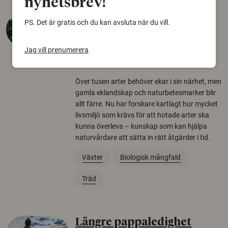
nyhetsbrev!
Så mycket eklandskap
PS. Det är gratis och du kan avsluta när du vill.
krävs för att rädda hotade
arter
Jag vill prenumerera
22 juni 2026
Över tusen arter behöver ekar i sin närhet, men
gamla eklandskap och naturbetesmarker blir
allt färre. Nu har forskare kartlagt hur mycket
livsmiljö som krävs för att hotade arter ska
kunna överleva – kunskap som kan hjälpa
naturvårdare att sätta in rätt åtgärder i tid.
Växter
Biologisk mångfald
Träd
Längre pappaledighet