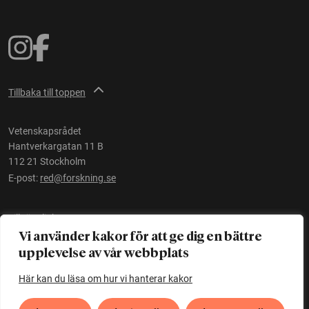
Tillbaka till toppen
Vetenskapsrådet
Hantverkargatan 11 B
112 21 Stockholm
E-post:
red@forskning.se
Tillgänglighet
Vi använder kakor för att ge dig en bättre
upplevelse av vår webbplats
Ett initiativ av
Vetenskapsrådet
Här kan du läsa om hur vi hanterar kakor