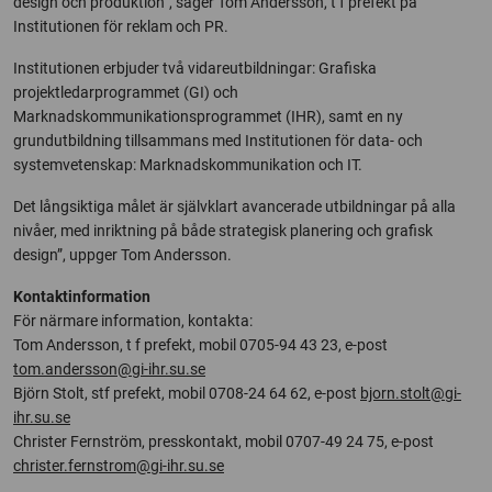
design och produktion”, säger Tom Andersson, t f prefekt på
Institutionen för reklam och PR.
Institutionen erbjuder två vidareutbildningar: Grafiska
projektledarprogrammet (GI) och
Marknadskommunikationsprogrammet (IHR), samt en ny
grundutbildning tillsammans med Institutionen för data- och
systemvetenskap: Marknadskommunikation och IT.
Det långsiktiga målet är självklart avancerade utbildningar på alla
nivåer, med inriktning på både strategisk planering och grafisk
design”, uppger Tom Andersson.
Kontaktinformation
För närmare information, kontakta:
Tom Andersson, t f prefekt, mobil 0705-94 43 23, e-post
tom.andersson@gi-ihr.su.se
Björn Stolt, stf prefekt, mobil 0708-24 64 62, e-post
bjorn.stolt@gi-
ihr.su.se
Christer Fernström, presskontakt, mobil 0707-49 24 75, e-post
christer.fernstrom@gi-ihr.su.se