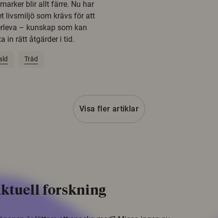
rker blir allt färre. Nu har
t livsmiljö som krävs för att
erleva – kunskap som kan
 in rätt åtgärder i tid.
ald
Träd
Visa fler artiklar
ktuell forskning