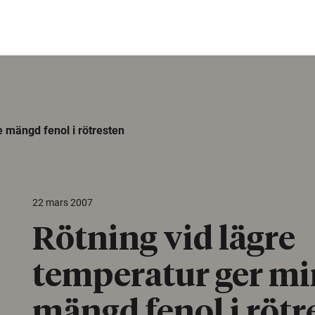
e mängd fenol i rötresten
22 mars 2007
Rötning vid lägre
temperatur ger m
mängd fenol i rötr