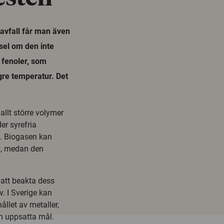
 avfall får man även
sel om den inte
v fenoler, som
gre temperatur. Det
 allt större volymer
er syrefria
t. Biogasen kan
n, medan den
 att beakta dess
v. I Sverige kan
ållet av metaller,
m uppsatta mål.