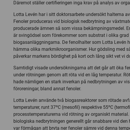
Däremot ställer certifieringen inga krav på analys av org
Lotta Levén har i sitt doktorsarbete undersökt halterna av f
Fenoler produceras vid biologisk nedbrytning av växtmat
producerade ämnen så som vissa bekämpningsmedel. En
är svingödsel som förekommer som substrat i olika grad
biogasanläggningarna. De fenolhalter som Lotta Levén hi
hämma olika markmikroorganismer. Hur gödsling med så
påverkar markens bördighet på kort och lång sikt vet vi do
Samtidigt visade undersökningarna att det går att öka f
under rötningen genom att röta vid en låg temperatur. R
hade nämligen en stark inverkan på nedbrytningen av vi
föroreningar, bland annat fenoler.
Lotta Levén använde två biogasreaktorer som rötade avfal
temperaturer, runt 37ºC (mesofil) respektive 55ºC (termofi
processtemperaturerna vid rötning av organiskt material. 
biologiska nedbrytningen generellt går snabbare vid den
var förmågan att bryta ner fenoler sämre vid denna tempe