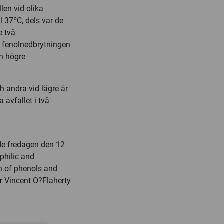
len vid olika
l 37ºC, dels var de
e två
e fenolnedbrytningen
n högre
h andra vid lägre är
 avfallet i två
ade fredagen den 12
philic and
n of phenols and
r
Vincent O?Flaherty