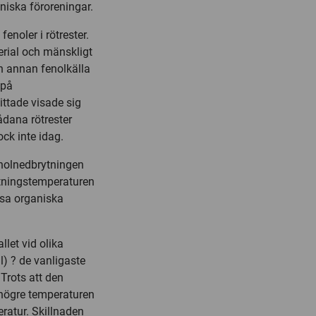
aniska föroreningar.
enoler i rötrester.
erial och mänskligt
 annan fenolkälla
 på
ttade visade sig
dana rötrester
ck inte idag.
enolnedbrytningen
ötningstemperaturen
ssa organiska
let vid olika
l) ? de vanligaste
Trots att den
 högre temperaturen
ratur. Skillnaden