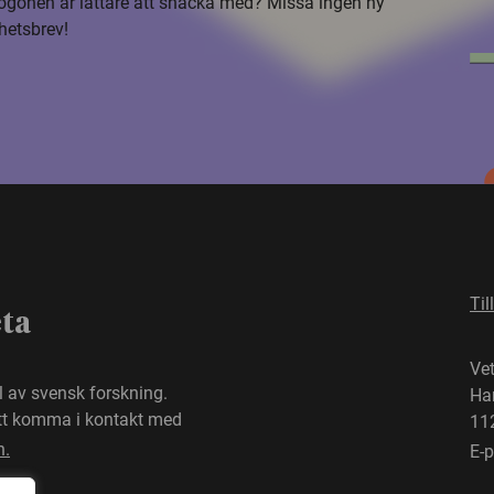
i ögonen är lättare att snacka med? Missa ingen ny
hetsbrev!
Til
eta
Ve
el av svensk forskning.
Ha
att komma i kontakt med
11
n.
E-