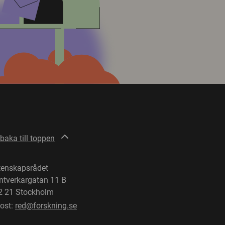
lbaka till toppen
tenskapsrådet
ntverkargatan 11 B
2 21 Stockholm
post:
red@forskning.se