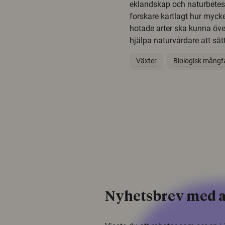
eklandskap och naturbetesma
forskare kartlagt hur mycke
hotade arter ska kunna öv
hjälpa naturvårdare att sätta
Växter
Biologisk mångf
Nyhetsbrev med a