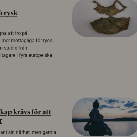
å rysk
na att tro på
a mer mottagliga för rysk
n studie från
tagare i fyra europeiska
ap krävs för att
r
kar i sin närhet, men gamla