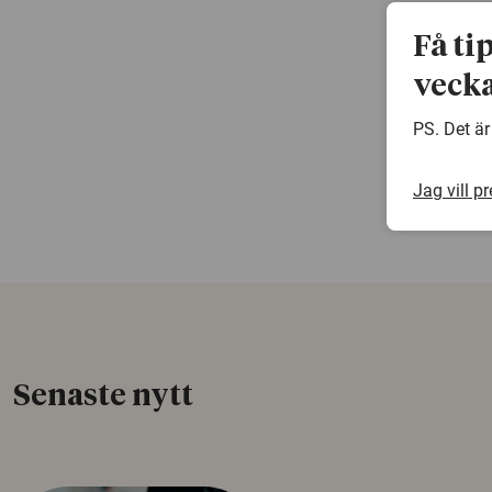
Få ti
vecka
PS. Det är
Jag vill p
Senaste nytt