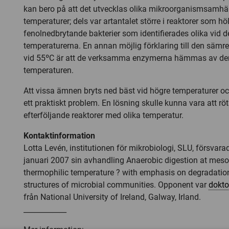
kan bero på att det utvecklas olika mikroorganismsamhäl
temperaturer; dels var artantalet större i reaktorer som höl
fenolnedbrytande bakterier som identifierades olika vid d
temperaturerna. En annan möjlig förklaring till den sämr
vid 55ºC är att de verksamma enzymerna hämmas av de
temperaturen.
Att vissa ämnen bryts ned bäst vid högre temperaturer oc
ett praktiskt problem. En lösning skulle kunna vara att röta
efterföljande reaktorer med olika temperatur.
Kontaktinformation
Lotta Levén, institutionen för mikrobiologi, SLU, försvar
januari 2007 sin avhandling Anaerobic digestion at meso
thermophilic temperature ? with emphasis on degradatio
structures of microbial communities. Opponent var
dokto
från National University of Ireland, Galway, Irland.
____________