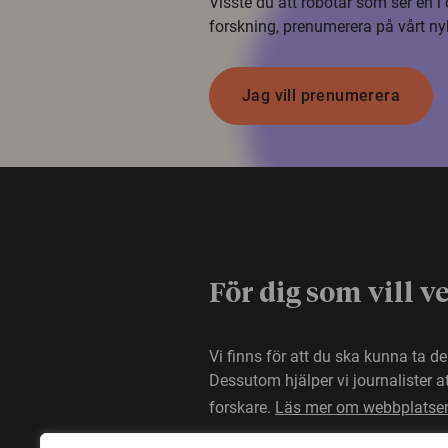
Visste du att robotar som ser en 
forskning, prenumerera på vårt ny
Jag vill prenumerera
För dig som vill v
Vi finns för att du ska kunna ta d
Dessutom hjälper vi journalister 
forskare.
Läs mer om webbplatse