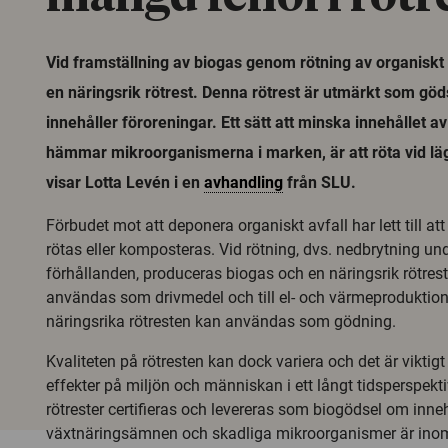
Vid framställning av biogas genom rötning av organiskt
en näringsrik rötrest. Denna rötrest är utmärkt som göd
innehåller föroreningar. Ett sätt att minska innehållet a
hämmar mikroorganismerna i marken, är att röta vid lä
visar Lotta Levén i en
avhandling
från SLU.
Förbudet mot att deponera organiskt avfall har lett till att
rötas eller komposteras. Vid rötning, dvs. nedbrytning und
förhållanden, produceras biogas och en näringsrik rötres
användas som drivmedel och till el- och värmeproduktio
näringsrika rötresten kan användas som gödning.
Kvaliteten på rötresten kan dock variera och det är viktigt
effekter på miljön och människan i ett långt tidsperspekti
rötrester certifieras och levereras som biogödsel om inneh
växtnäringsämnen och skadliga mikroorganismer är ino