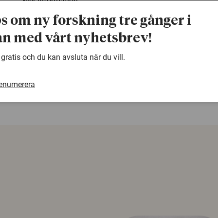
Mer information:
Mer information: Lotta Levén, 018-67 32 13
ps om ny forskning tre gånger i
Lotta.Leven@mikrob.slu.se
n med vårt nyhetsbrev!
 gratis och du kan avsluta när du vill.
warning
Denna artikel är några år gammal och det kan finnas
samma ämne. Använd gärna vår sökfunktion!
renumerera