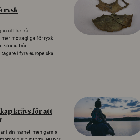
å rysk
na att tro på
a mer mottagliga för rysk
n studie från
tagare i fyra europeiska
ap krävs för att
r
kar i sin närhet, men gamla
rker blir allt färre. Nu har