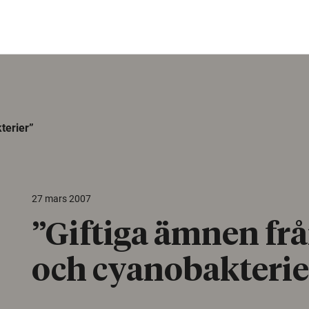
terier”
27 mars 2007
”Giftiga ämnen frå
och cyanobakterie