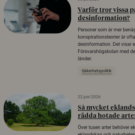
Varför tror vissa p
desinformation?
Personer som är mer benäg
konspirationsteorier är oft
desinformation. Det visar e
Försvarshögskolan med del
länder.
Säkerhetspolitik
22 juni 2026
Så mycket eklandsk
rädda hotade arte
Över tusen arter behöver e
eklandskap och naturbetesma