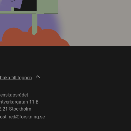
lbaka till toppen
tenskapsrådet
ntverkargatan 11 B
2 21 Stockholm
post:
red@forskning.se