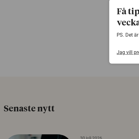
Få ti
vecka
PS. Det är
Jag vill p
Senaste nytt
30 juli 2026