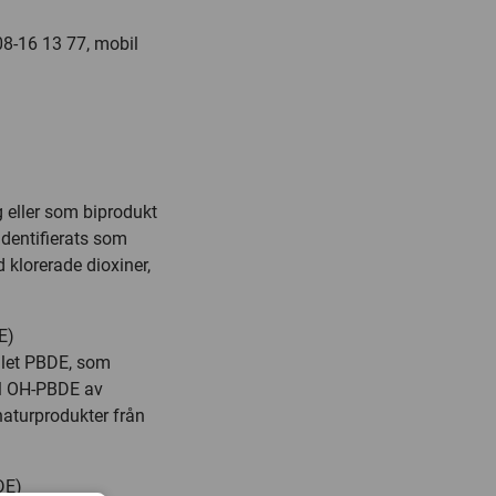
08-16 13 77, mobil
g eller som biprodukt
identifierats som
 klorerade dioxiner,
E)
dlet PBDE, som
ll OH-PBDE av
naturprodukter från
DE)