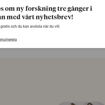
Har ingen känd kommersiell tillverkning, men har identifi
ps om ny forskning tre gånger i
naturprodukter från marina svampar och alger.
n med vårt nyhetsbrev!
warning
 gratis och du kan avsluta när du vill.
Denna artikel är några år gammal och det kan finnas
samma ämne. Använd gärna vår sökfunktion!
renumerera