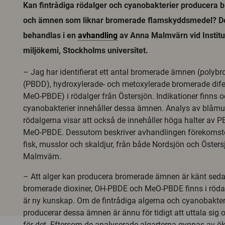
Kan fintrådiga rödalger och cyanobakterier producera 
och ämnen som liknar bromerade flamskyddsmedel? De
behandlas i en
avhandling
av Anna Malmvärn vid Institu
miljökemi, Stockholms universitet.
– Jag har identifierat ett antal bromerade ämnen (polyb
(PBDD), hydroxylerade- och metoxylerade bromerade dife
MeO-PBDE) i rödalger från Östersjön. Indikationer finns o
cyanobakterier innehåller dessa ämnen. Analys av blåmus
rödalgerna visar att också de innehåller höga halter av
MeO-PBDE. Dessutom beskriver avhandlingen förekomst
fisk, musslor och skaldjur, från både Nordsjön och Öster
Malmvärn.
– Att alger kan producera bromerade ämnen är känt seda
bromerade dioxiner, OH-PBDE och MeO-PBDE finns i rödal
är ny kunskap. Om de fintrådiga algerna och cyanobakter
producerar dessa ämnen är ännu för tidigt att uttala sig
för det. Eftersom de analyserade algarterna gynnas av öka