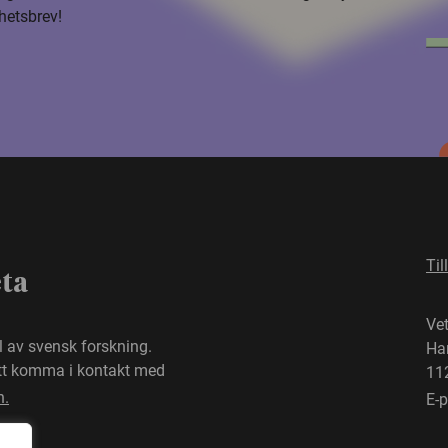
hetsbrev!
Til
eta
Ve
el av svensk forskning.
Ha
att komma i kontakt med
11
n.
E-