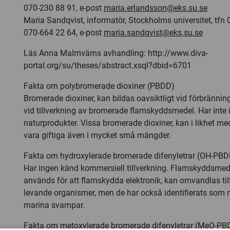
070-230 88 91, e-post
maria.erlandsson@eks.su.se
Maria Sandqvist, informatör, Stockholms universitet, tfn 
070-664 22 64, e-post
maria.sandqvist@eks.su.se
Läs Anna Malmvärns avhandling: http://www.diva-
portal.org/su/theses/abstract.xsql?dbid=6701
Fakta om polybromerade dioxiner (PBDD)
Bromerade dioxiner, kan bildas oavsiktligt vid förbrännin
vid tillverkning av bromerade flamskyddsmedel. Har inte 
naturprodukter. Vissa bromerade dioxiner, kan i likhet med
vara giftiga även i mycket små mängder.
Fakta om hydroxylerade bromerade difenyletrar (OH-PBD
Har ingen känd kommersiell tillverkning. Flamskyddsme
används för att flamskydda elektronik, kan omvandlas ti
levande organismer, men de har också identifierats som 
marina svampar.
Fakta om metoxylerade bromerade difenyletrar (MeO-PB