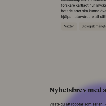
forskare kartlagt hur mycke
hotade arter ska kunna öv
hjälpa naturvårdare att sätta
Växter
Biologisk mångf
Nyhetsbrev med a
Visste du att robotar som ser en 