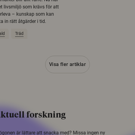
t livsmiljö som krävs för att
erleva – kunskap som kan
 in rätt åtgärder i tid.
ald
Träd
Visa fler artiklar
ktuell forskning
i ögonen är lättare att snacka med? Missa ingen ny