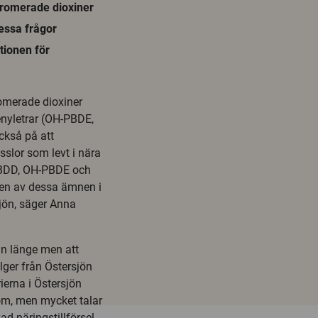
bromerade dioxiner
ssa frågor
tionen för
romerade dioxiner
nyletrar (OH-PBDE,
ckså på att
slor som levt i nära
 PBDD, OH-PBDE och
en av dessa ämnen i
sjön, säger Anna
n länge men att
ger från Östersjön
ierna i Östersjön
 om, men mycket talar
d näringstillförsel