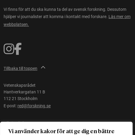
Vi finns för att du ska kunna ta del av svensk forskning. Dessutom
hjälper vi journalister att komma i kontakt med forskare.
Läs mer om
webbplatsen.
Tillbaka till toppen
Vetenskapsrådet
Hantverkargatan 11 B
112 21 Stockholm
E-post:
red@forskning.se
Tillgänglighet
Vi använder kakor för att ge dig en bättre