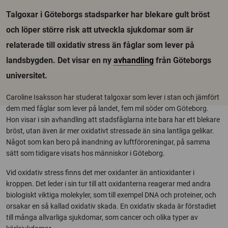
Talgoxar i Göteborgs stadsparker har blekare gult bröst
och löper större risk att utveckla sjukdomar som är
relaterade till oxidativ stress än fåglar som lever på
landsbygden. Det visar en ny
avhandling
från Göteborgs
universitet.
Caroline Isaksson har studerat talgoxar som lever i stan och jämfört
dem med fåglar som lever på landet, fem mil söder om Göteborg.
Hon visar i sin avhandling att stadsfåglarna inte bara har ett blekare
bröst, utan även är mer oxidativt stressade än sina lantliga gelikar.
Något som kan bero på inandning av luftföroreningar, på samma
sätt som tidigare visats hos människor i Göteborg.
Vid oxidativ stress finns det mer oxidanter än antioxidanter i
kroppen. Det leder i sin tur till att oxidanterna reagerar med andra
biologiskt viktiga molekyler, som till exempel DNA och proteiner, och
orsakar en så kallad oxidativ skada. En oxidativ skada är förstadiet
till många allvarliga sjukdomar, som cancer och olika typer av