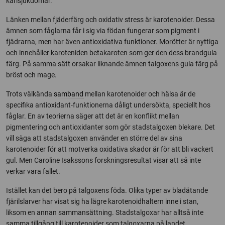
kärlsjukdomar.
Länken mellan fjäderfärg och oxidativ stress är karotenoider. Dessa
ämnen som fåglarna får i sig via födan fungerar som pigment i
fjädrarna, men har även antioxidativa funktioner. Morötter är nyttiga
och innehåller karoteniden betakaroten som ger den dess brandgula
färg. På samma sätt orsakar liknande ämnen talgoxens gula färg på
bröst och mage.
Trots välkända
samband
mellan karotenoider och hälsa är de
specifika antioxidant-funktionerna dåligt undersökta, speciellt hos
fåglar. En av teorierna säger att det är en konflikt mellan
pigmentering och antioxidanter som gör stadstalgoxen blekare. Det
vill säga att stadstalgoxen använder en större del av sina
karotenoider för att motverka oxidativa skador är för att bli vackert
gul. Men Caroline Isakssons forskningsresultat visar att så inte
verkar vara fallet.
Istället kan det bero på talgoxens föda. Olika typer av bladätande
fjärilslarver har visat sig ha lägre karotenoidhaltern inne i stan,
liksom en annan sammansättning. Stadstalgoxar har alltså inte
samma tillgång till karotenoider som talgoxarna på landet.