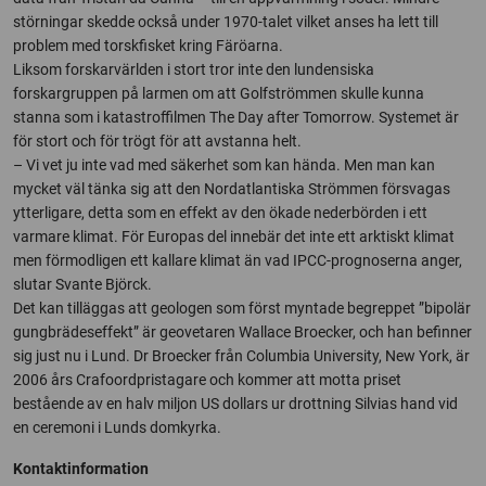
störningar skedde också under 1970-talet vilket anses ha lett till
problem med torskfisket kring Färöarna.
Liksom forskarvärlden i stort tror inte den lundensiska
forskargruppen på larmen om att Golfströmmen skulle kunna
stanna som i katastroffilmen The Day after Tomorrow. Systemet är
för stort och för trögt för att avstanna helt.
– Vi vet ju inte vad med säkerhet som kan hända. Men man kan
mycket väl tänka sig att den Nordatlantiska Strömmen försvagas
ytterligare, detta som en effekt av den ökade nederbörden i ett
varmare klimat. För Europas del innebär det inte ett arktiskt klimat
men förmodligen ett kallare klimat än vad IPCC-prognoserna anger,
slutar Svante Björck.
Det kan tilläggas att geologen som först myntade begreppet ”bipolär
gungbrädeseffekt” är geovetaren Wallace Broecker, och han befinner
sig just nu i Lund. Dr Broecker från Columbia University, New York, är
2006 års Crafoordpristagare och kommer att motta priset
bestående av en halv miljon US dollars ur drottning Silvias hand vid
en ceremoni i Lunds domkyrka.
Kontaktinformation