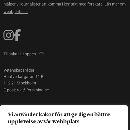
hjälper vi journalister att komma i kontakt med forskare.
Läs mer om
webbplatsen.
Tillbaka till toppen
Vetenskapsrådet
Hantverkargatan 11 B
112 21 Stockholm
E-post:
red@forskning.se
Tillgänglighet
Vi använder kakor för att ge dig en bättre
upplevelse av vår webbplats
Ett initiativ av
Vetenskapsrådet