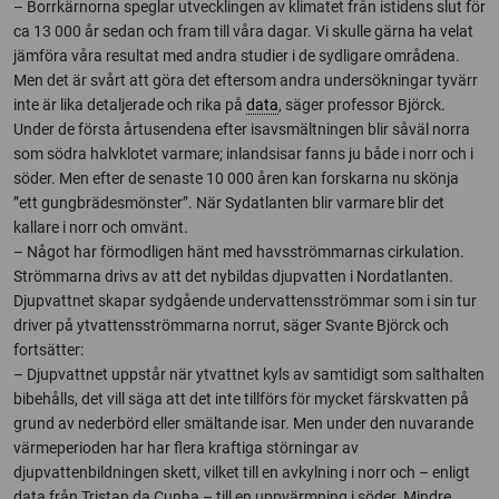
– Borrkärnorna speglar utvecklingen av klimatet från istidens slut för
ca 13 000 år sedan och fram till våra dagar. Vi skulle gärna ha velat
jämföra våra resultat med andra studier i de sydligare områdena.
Men det är svårt att göra det eftersom andra undersökningar tyvärr
inte är lika detaljerade och rika på
data
, säger professor Björck.
Under de första årtusendena efter isavsmältningen blir såväl norra
som södra halvklotet varmare; inlandsisar fanns ju både i norr och i
söder. Men efter de senaste 10 000 åren kan forskarna nu skönja
”ett gungbrädesmönster”. När Sydatlanten blir varmare blir det
kallare i norr och omvänt.
– Något har förmodligen hänt med havsströmmarnas cirkulation.
Strömmarna drivs av att det nybildas djupvatten i Nordatlanten.
Djupvattnet skapar sydgående undervattensströmmar som i sin tur
driver på ytvattensströmmarna norrut, säger Svante Björck och
fortsätter:
– Djupvattnet uppstår när ytvattnet kyls av samtidigt som salthalten
bibehålls, det vill säga att det inte tillförs för mycket färskvatten på
grund av nederbörd eller smältande isar. Men under den nuvarande
värmeperioden har har flera kraftiga störningar av
djupvattenbildningen skett, vilket till en avkylning i norr och – enligt
data från Tristan da Cunha – till en uppvärmning i söder. Mindre