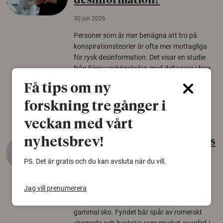
desinformation?
30 juli 2026
Personer som är mer benägna att tro på
konspirationsteorier är ofta mer mottagliga
för rysk desinformation. Det visar en studie
från Försvarshögskolan med deltagare i fyra
europeiska länder.
Få tips om ny
Säkerhetspolitik
forskning tre gånger i
veckan med vårt
nyhetsbrev!
Gammalt skinn var Sveriges
äldsta sko
PS. Det är gratis och du kan avsluta när du vill.
22 juni 2026
Jag vill prenumerera
Det som arkeologer länge trodde var en
björnfäll visar sig vara delar av en 2000 år
gammal sko. Fyndet bär spår av romerskt
skomode och beskrivs som mycket ovanligt i