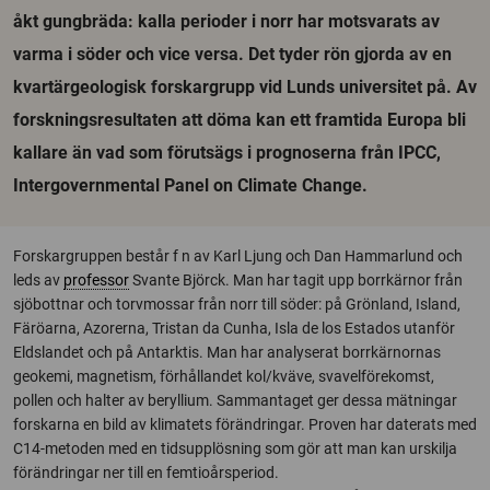
åkt gungbräda: kalla perioder i norr har motsvarats av
varma i söder och vice versa. Det tyder rön gjorda av en
kvartärgeologisk forskargrupp vid Lunds universitet på. Av
forskningsresultaten att döma kan ett framtida Europa bli
kallare än vad som förutsägs i prognoserna från IPCC,
Intergovernmental Panel on Climate Change.
Forskargruppen består f n av Karl Ljung och Dan Hammarlund och
leds av
professor
Svante Björck. Man har tagit upp borrkärnor från
sjöbottnar och torvmossar från norr till söder: på Grönland, Island,
Färöarna, Azorerna, Tristan da Cunha, Isla de los Estados utanför
Eldslandet och på Antarktis. Man har analyserat borrkärnornas
geokemi, magnetism, förhållandet kol/kväve, svavelförekomst,
pollen och halter av beryllium. Sammantaget ger dessa mätningar
forskarna en bild av klimatets förändringar. Proven har daterats med
C14-metoden med en tidsupplösning som gör att man kan urskilja
förändringar ner till en femtioårsperiod.