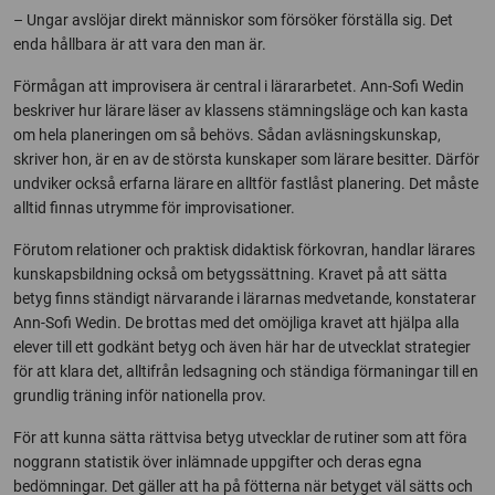
– Ungar avslöjar direkt människor som försöker förställa sig. Det
enda hållbara är att vara den man är.
Förmågan att improvisera är central i lärararbetet. Ann-Sofi Wedin
beskriver hur lärare läser av klassens stämningsläge och kan kasta
om hela planeringen om så behövs. Sådan avläsningskunskap,
skriver hon, är en av de största kunskaper som lärare besitter. Därför
undviker också erfarna lärare en alltför fastlåst planering. Det måste
alltid finnas utrymme för improvisationer.
Förutom relationer och praktisk didaktisk förkovran, handlar lärares
kunskapsbildning också om betygssättning. Kravet på att sätta
betyg finns ständigt närvarande i lärarnas medvetande, konstaterar
Ann-Sofi Wedin. De brottas med det omöjliga kravet att hjälpa alla
elever till ett godkänt betyg och även här har de utvecklat strategier
för att klara det, alltifrån ledsagning och ständiga förmaningar till en
grundlig träning inför nationella prov.
För att kunna sätta rättvisa betyg utvecklar de rutiner som att föra
noggrann statistik över inlämnade uppgifter och deras egna
bedömningar. Det gäller att ha på fötterna när betyget väl sätts och