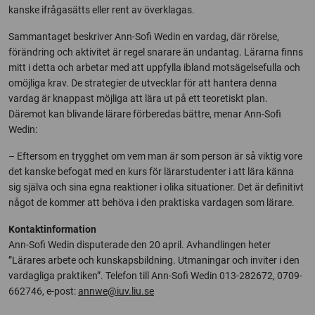
kanske ifrågasätts eller rent av överklagas.
Sammantaget beskriver Ann-Sofi Wedin en vardag, där rörelse,
förändring och aktivitet är regel snarare än undantag. Lärarna finns
mitt i detta och arbetar med att uppfylla ibland motsägelsefulla och
omöjliga krav. De strategier de utvecklar för att hantera denna
vardag är knappast möjliga att lära ut på ett teoretiskt plan.
Däremot kan blivande lärare förberedas bättre, menar Ann-Sofi
Wedin:
– Eftersom en trygghet om vem man är som person är så viktig vore
det kanske befogat med en kurs för lärarstudenter i att lära känna
sig själva och sina egna reaktioner i olika situationer. Det är definitivt
något de kommer att behöva i den praktiska vardagen som lärare.
Kontaktinformation
Ann-Sofi Wedin disputerade den 20 april. Avhandlingen heter
”Lärares arbete och kunskapsbildning. Utmaningar och inviter i den
vardagliga praktiken”. Telefon till Ann-Sofi Wedin 013-282672, 0709-
662746, e-post:
annwe@iuv.liu.se