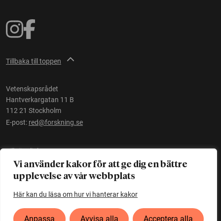
Tillbaka till toppen
Vetenskapsrådet
Hantverkargatan 11 B
112 21 Stockholm
E-post:
red@forskning.se
Tillgänglighet
Vi använder kakor för att ge dig en bättre
upplevelse av vår webbplats
Ett initiativ av
Vetenskapsrådet
Här kan du läsa om hur vi hanterar kakor
Anpassa
Avvisa alla
Acceptera alla