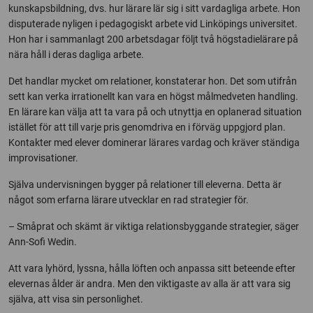
kunskapsbildning, dvs. hur lärare lär sig i sitt vardagliga arbete. Hon
disputerade nyligen i pedagogiskt arbete vid Linköpings universitet.
Hon har i sammanlagt 200 arbetsdagar följt två högstadielärare på
nära håll i deras dagliga arbete.
Det handlar mycket om relationer, konstaterar hon. Det som utifrån
sett kan verka irrationellt kan vara en högst målmedveten handling.
En lärare kan välja att ta vara på och utnyttja en oplanerad situation
istället för att till varje pris genomdriva en i förväg uppgjord plan.
Kontakter med elever dominerar lärares vardag och kräver ständiga
improvisationer.
Själva undervisningen bygger på relationer till eleverna. Detta är
något som erfarna lärare utvecklar en rad strategier för.
– Småprat och skämt är viktiga relationsbyggande strategier, säger
Ann-Sofi Wedin.
Att vara lyhörd, lyssna, hålla löften och anpassa sitt beteende efter
elevernas ålder är andra. Men den viktigaste av alla är att vara sig
själva, att visa sin personlighet.