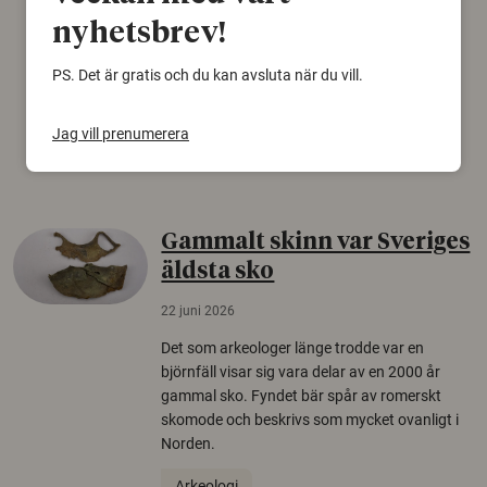
Personer som är mer benägna att tro på
nyhetsbrev!
konspirationsteorier är ofta mer mottagliga
för rysk desinformation. Det visar en studie
PS. Det är gratis och du kan avsluta när du vill.
från Försvarshögskolan med deltagare i fyra
europeiska länder.
Jag vill prenumerera
Säkerhetspolitik
Gammalt skinn var Sveriges
äldsta sko
22 juni 2026
Det som arkeologer länge trodde var en
björnfäll visar sig vara delar av en 2000 år
gammal sko. Fyndet bär spår av romerskt
skomode och beskrivs som mycket ovanligt i
Norden.
Arkeologi