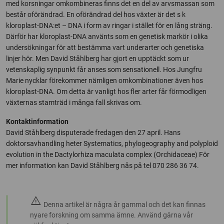
med korsningar omkombineras finns det en del av arvsmassan som
består oförändrad. En oförändrad del hos växter är det s k
kloroplast-DNA:et – DNA i form av ringar i stället för en lång sträng.
Därför har kloroplast-DNA använts som en genetisk markör i olika
undersökningar för att bestämma vart underarter och genetiska
linjer hör. Men David Ståhlberg har gjort en upptäckt som ur
vetenskaplig synpunkt får anses som sensationell. Hos Jungfru
Marie nycklar förekommer nämligen omkombinationer även hos
kloroplast-DNA. Om detta är vanligt hos fler arter får förmodligen
växternas stamträd i många fall skrivas om.
Kontaktinformation
David Ståhlberg disputerade fredagen den 27 april. Hans
doktorsavhandling heter Systematics, phylogeography and polyploid
evolution in the Dactylorhiza maculata complex (Orchidaceae) För
mer information kan David Ståhlberg nås på tel 070 286 36 74.
warning
Denna artikel är några år gammal och det kan finnas
nyare forskning om samma ämne. Använd gärna vår