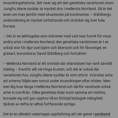
invandringshistoria. Det visar sig att den genetiska variationen inom
Jungfru Marie nycklar är mycket stor i mellersta Norrland. Så är det
även om man jämför med situationen på kontinenten – Ståhlbergs
undersökning är mycket omfattande och sträcker sig över hela
Europa.
– Det är en iakttagelse som stämmer med vad man funnit för vissa
andra arter i mellersta Norrland; den genetiska variationen är t ex
också stor för djur som björn och åkersork och för fårsvingel, en
gräsart, konstaterar David Ståhlberg och fortsätter:
– Mellersta Norrland är ett område där inlandsisen har varit särskilt
mäktig – framför allt vid Höga Kusten, och det är också där
variationen hos Jungfru Marie nycklar är som störst. Vi brukar anta
att arterna följde isen norrut under invandringen efter istiden. Men
isen låg kvar länge i mellersta Norrland och därför vandrade också
arter in norrifrån. Olika genetiska linjer inom samma art möttes,
korsade sig och gav upphov till en förhöjd biologisk mångfald.
Spåren av detta är alltså fortfarande synliga.
Det är en allmänt vedertagen uppfattning att när gener i
samband