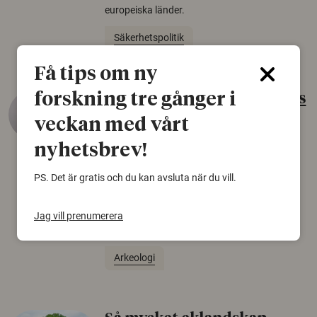
europeiska länder.
Säkerhetspolitik
Få tips om ny
forskning tre gånger i
Gammalt skinn var Sveriges
äldsta sko
veckan med vårt
22 juni 2026
nyhetsbrev!
Det som arkeologer länge trodde var en
PS. Det är gratis och du kan avsluta när du vill.
björnfäll visar sig vara delar av en 2000 år
gammal sko. Fyndet bär spår av romerskt
skomode och beskrivs som mycket ovanligt i
Jag vill prenumerera
Norden.
Arkeologi