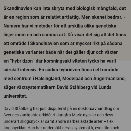
Skandinavien kan inte skryta med biologisk mångfald; det
är en region som är relativt artfattig. Men skenet bedrar. -
Numera har vi metoder för att urskilja olika genetiska
linjer inom en och samma art. Då visar det sig att det finns
ett område i Skandinavien som är mycket rikt på sådana
genetiska varianter både när det gäller djur och växter –
en ”hybridzon” där korsningsaktiviteten tycks ha varit
särskilt intensiv. En sådan hybridzon finns i ett område
med centrum i Hälsingland, Medelpad och Ångermanland,
säger växtsystematikern David Ståhlberg vid Lunds
universitet.
David Ståhlberg har just disputerat på en
doktorsavhandling
om
Sveriges vanligaste orkidéart Jungfru Marie nycklar och dess
underart skogsnycklar samt andra närbesläktade arter – t ex
ängsnycklar. Han har undersökt deras systematik, evolution och