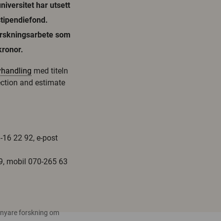
iversitet har utsett
stipendiefond.
forskningsarbete som
kronor.
vhandling
med titeln
ection and estimate
-16 22 92, e-post
69, mobil 070-265 63
 nyare forskning om