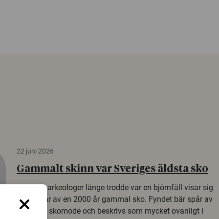
22 juni 2026
Gammalt skinn var Sveriges äldsta sko
Det som arkeologer länge trodde var en björnfäll visar sig
vara delar av en 2000 år gammal sko. Fyndet bär spår av
romerskt skomode och beskrivs som mycket ovanligt i