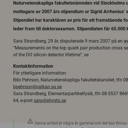
Naturvetenskapliga fakultetsnämnden vid Stockholms un
mottagare av 2007 års stipendium ur Sigrid Arrhenius’ 
Stipendiet har karaktären av pris för ett framstående 
leder fram till doktorsexamen. Stipendiaten får 65.000 
Sara Strandberg, 29 år, disputerade 9 mars 2007 på en
a
“Measurements on the top quark pair production cross s
of the DO silicon detector lifetime”, se
Kontaktinformation
För ytterligare information:
Bibi Pehrson, Naturvetenskapliga fakultetskansliet, tfn 08
bpehrson@natkan.su.se
Sara Strandberg, Elementarpartikelfysik, tfn 08-5537 86
64, e-post
sara@physto.se
warning
Denna artikel är några år gammal och det kan finnas