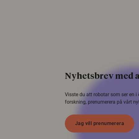
Nyhetsbrev med a
Visste du att robotar som ser en 
forskning, prenumerera på vårt ny
Jag vill prenumerera