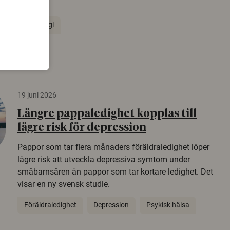
Norden.
Arkeologi
19 juni 2026
Längre pappaledighet kopplas till
lägre risk för depression
Pappor som tar flera månaders föräldraledighet löper
lägre risk att utveckla depressiva symtom under
småbarnsåren än pappor som tar kortare ledighet. Det
visar en ny svensk studie.
Föräldraledighet
Depression
Psykisk hälsa