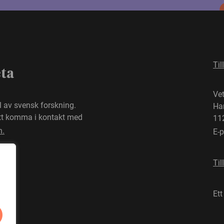
Til
eta
Ve
el av svensk forskning.
Ha
att komma i kontakt med
11
n.
E-
Til
Ett