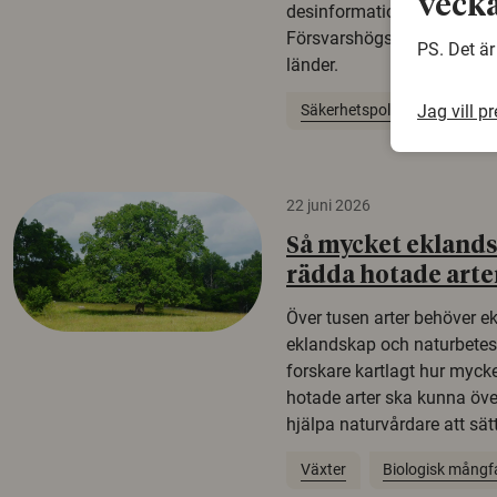
vecka
desinformation. Det visar e
Försvarshögskolan med del
PS. Det är
länder.
Jag vill p
Säkerhetspolitik
22 juni 2026
Så mycket eklandsk
rädda hotade arte
Över tusen arter behöver e
eklandskap och naturbetesma
forskare kartlagt hur mycke
hotade arter ska kunna öv
hjälpa naturvårdare att sätta
Växter
Biologisk mångf