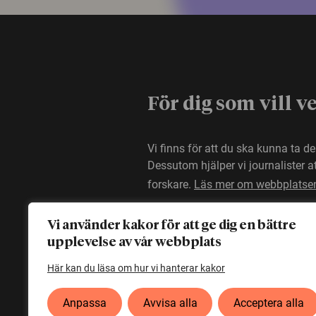
För dig som vill v
Vi finns för att du ska kunna ta d
Dessutom hjälper vi journalister 
forskare.
Läs mer om webbplatse
Vi använder kakor för att ge dig en bättre
upplevelse av vår webbplats
Här kan du läsa om hur vi hanterar kakor
Anpassa
Avvisa alla
Acceptera alla