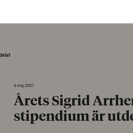
delat
4 maj 2007
Årets Sigrid Arrhe
stipendium är utd