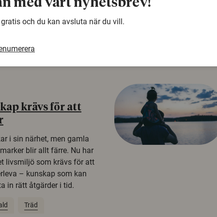
n med vårt nyhetsbrev!
n studie från
tagare i fyra europeiska
 gratis och du kan avsluta när du vill.
renumerera
ap krävs för att
r
kar i sin närhet, men gamla
rker blir allt färre. Nu har
t livsmiljö som krävs för att
erleva – kunskap som kan
 in rätt åtgärder i tid.
ald
Träd