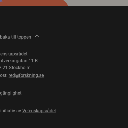
lbaka till toppen
tenskapsrådet
ntverkargatan 11 B
2 21 Stockholm
post:
red@forskning.se
lgänglighet
 initiativ av
Vetenskapsrådet