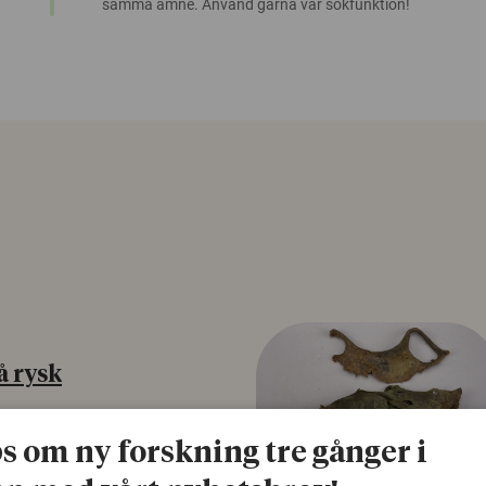
samma ämne. Använd gärna vår sökfunktion!
å rysk
na att tro på
ps om ny forskning tre gånger i
a mer mottagliga för rysk