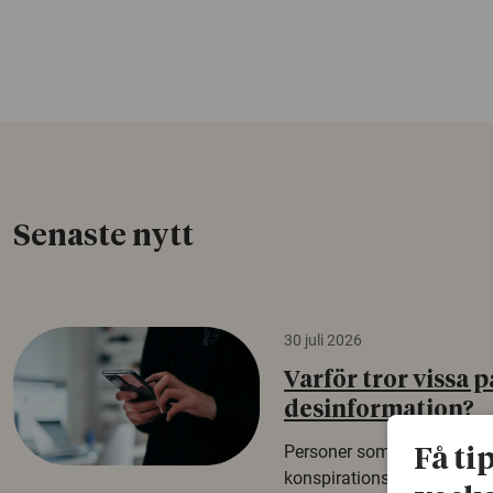
Senaste nytt
30 juli 2026
Varför tror vissa p
desinformation?
Personer som är mer benäg
Få ti
konspirationsteorier är oft