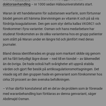
doktorsavhandling
– nr 1000 sedan Hälsouniversitetets start.
Waran är ett handelsnamn för substansen warfarin, som förtunnar
blodet genom att hämma återvinningen av vitamin K och på så vis
fördröja koagulationen. Den gen som styr detta kallas VKORC1 och
förekommer i fyra varianter. Osman och hans medarbetare har
studerat förekomsten av de olika varianterna hos en grupp patienter
som stått på Waran under en längre tid och jämfört med deras
journaler.
Bland dessa identifierades en grupp som markant skilde sig genom
att ha fått betydligt lägre doser – ned till en tiondel – av läkemedlet
än de övriga. De hade också haft svårigheter att uppnå stabila
värden och gjort fler besök på antikoagulationsmottagningen. Det
visade sig att den gruppen hade en genvariant som förekommer hos
cirka 20 procent av den svenska befolkningen.
– Vi har därför konstaterat att en del av de problem som är förenade
med waranbehandling kan förklaras av denna genvariant, säger
Abdimajid Osman.