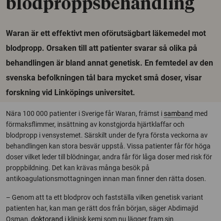
blodproppsbehandling
Waran är ett effektivt men oförutsägbart läkemedel mot
blodpropp. Orsaken till att patienter svarar så olika på
behandlingen är bland annat genetisk. En femtedel av den
svenska befolkningen tål bara mycket små doser, visar
forskning vid Linköpings universitet.
Nära 100 000 patienter i Sverige får Waran, främst i
samband
med
förmaksflimmer, insättning av konstgjorda hjärtklaffar och
blodpropp i vensystemet. Särskilt under de fyra första veckorna av
behandlingen kan stora besvär uppstå. Vissa patienter får för höga
doser vilket leder till blödningar, andra får för låga doser med risk för
proppbildning. Det kan krävas många besök på
antikoagulationsmottagningen innan man finner den rätta dosen.
– Genom att ta ett blodprov och fastställa vilken genetisk variant
patienten har, kan man ge rätt dos från början, säger Abdimajid
Osman,
doktorand
i klinisk kemi som nu lägger fram sin