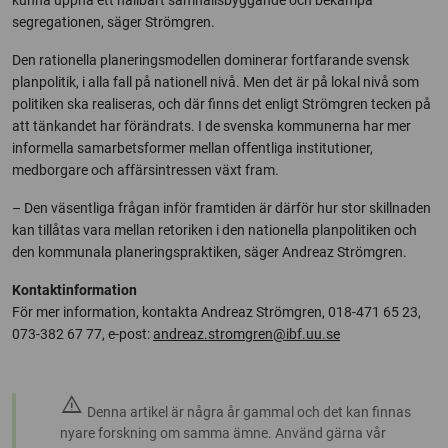
kunna uppnå ett hållbart samhällsbyggande och bekämpa
segregationen, säger Strömgren.
Den rationella planeringsmodellen dominerar fortfarande svensk
planpolitik, i alla fall på nationell nivå. Men det är på lokal nivå som
politiken ska realiseras, och där finns det enligt Strömgren tecken på
att tänkandet har förändrats. I de svenska kommunerna har mer
informella samarbetsformer mellan offentliga institutioner,
medborgare och affärsintressen växt fram.
– Den väsentliga frågan inför framtiden är därför hur stor skillnaden
kan tillåtas vara mellan retoriken i den nationella planpolitiken och
den kommunala planeringspraktiken, säger Andreaz Strömgren.
Kontaktinformation
För mer information, kontakta Andreaz Strömgren, 018-471 65 23,
073-382 67 77, e-post:
andreaz.stromgren@ibf.uu.se
warning
Denna artikel är några år gammal och det kan finnas
nyare forskning om samma ämne. Använd gärna vår