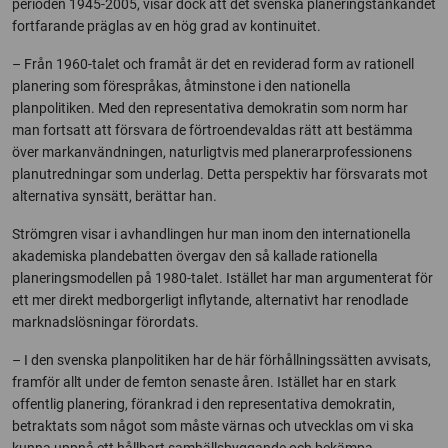
perioden 1945-2005, visar dock att det svenska planeringstänkandet
fortfarande präglas av en hög grad av kontinuitet.
– Från 1960-talet och framåt är det en reviderad form av rationell
planering som förespråkas, åtminstone i den nationella
planpolitiken. Med den representativa demokratin som norm har
man fortsatt att försvara de förtroendevaldas rätt att bestämma
över markanvändningen, naturligtvis med planerarprofessionens
planutredningar som underlag. Detta perspektiv har försvarats mot
alternativa synsätt, berättar han.
Strömgren visar i avhandlingen hur man inom den internationella
akademiska plandebatten övergav den så kallade rationella
planeringsmodellen på 1980-talet. Istället har man argumenterat för
ett mer direkt medborgerligt inflytande, alternativt har renodlade
marknadslösningar förordats.
– I den svenska planpolitiken har de här förhållningssätten avvisats,
framför allt under de femton senaste åren. Istället har en stark
offentlig planering, förankrad i den representativa demokratin,
betraktats som något som måste värnas och utvecklas om vi ska