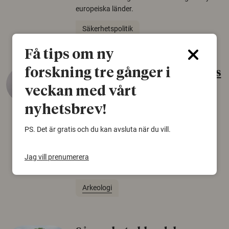
europeiska länder.
Säkerhetspolitik
Få tips om ny
forskning tre gånger i
Gammalt skinn var Sveriges
äldsta sko
veckan med vårt
22 juni 2026
nyhetsbrev!
Det som arkeologer länge trodde var en
PS. Det är gratis och du kan avsluta när du vill.
björnfäll visar sig vara delar av en 2000 år
gammal sko. Fyndet bär spår av romerskt
skomode och beskrivs som mycket ovanligt i
Jag vill prenumerera
Norden.
Arkeologi