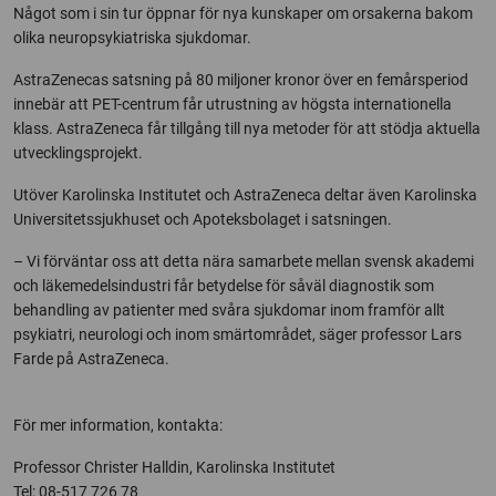
Något som i sin tur öppnar för nya kunskaper om orsakerna bakom
olika neuropsykiatriska sjukdomar.
AstraZenecas satsning på 80 miljoner kronor över en femårsperiod
innebär att PET-centrum får utrustning av högsta internationella
klass. AstraZeneca får tillgång till nya metoder för att stödja aktuella
utvecklingsprojekt.
Utöver Karolinska Institutet och AstraZeneca deltar även Karolinska
Universitetssjukhuset och Apoteksbolaget i satsningen.
– Vi förväntar oss att detta nära samarbete mellan svensk akademi
och läkemedelsindustri får betydelse för såväl diagnostik som
behandling av patienter med svåra sjukdomar inom framför allt
psykiatri, neurologi och inom smärtområdet, säger professor Lars
Farde på AstraZeneca.
För mer information, kontakta:
Professor Christer Halldin, Karolinska Institutet
Tel: 08-517 726 78