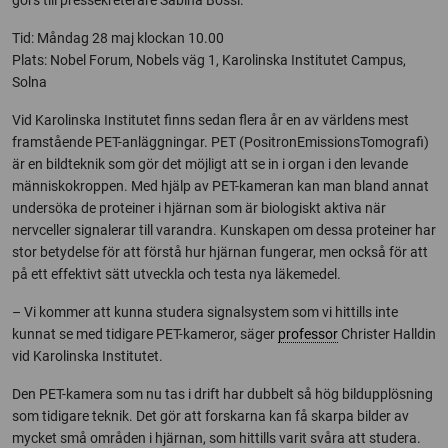
görs till pressekreterare Sabina Bossi.
Tid: Måndag 28 maj klockan 10.00
Plats: Nobel Forum, Nobels väg 1, Karolinska Institutet Campus,
Solna
Vid Karolinska Institutet finns sedan flera år en av världens mest
framstående PET-anläggningar. PET (PositronEmissionsTomografi)
är en bildteknik som gör det möjligt att se in i organ i den levande
människokroppen. Med hjälp av PET-kameran kan man bland annat
undersöka de proteiner i hjärnan som är biologiskt aktiva när
nervceller signalerar till varandra. Kunskapen om dessa proteiner har
stor betydelse för att förstå hur hjärnan fungerar, men också för att
på ett effektivt sätt utveckla och testa nya läkemedel.
– Vi kommer att kunna studera signalsystem som vi hittills inte
kunnat se med tidigare PET-kameror, säger
professor
Christer Halldin
vid Karolinska Institutet.
Den PET-kamera som nu tas i drift har dubbelt så hög bildupplösning
som tidigare teknik. Det gör att forskarna kan få skarpa bilder av
mycket små områden i hjärnan, som hittills varit svåra att studera.