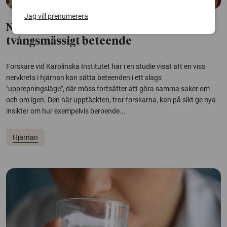
Jag vill prenumerera
Nervkrets i hjärnan kan styra
tvångsmässigt beteende
Forskare vid Karolinska Institutet har i en studie visat att en viss
nervkrets i hjärnan kan sätta beteenden i ett slags
"upprepningsläge", där möss fortsätter att göra samma saker om
och om igen. Den här upptäckten, tror forskarna, kan på sikt ge nya
insikter om hur exempelvis beroende...
Hjärnan