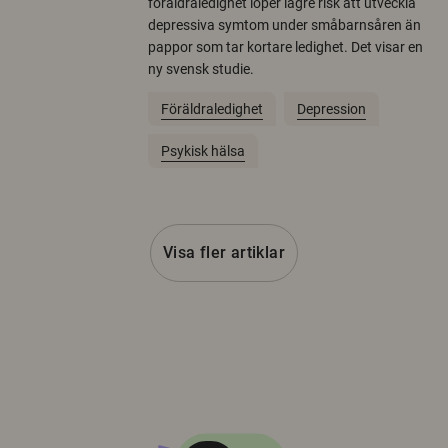
föräldraledighet löper lägre risk att utveckla
depressiva symtom under småbarnsåren än
pappor som tar kortare ledighet. Det visar en
ny svensk studie.
Föräldraledighet
Depression
Psykisk hälsa
Visa fler artiklar