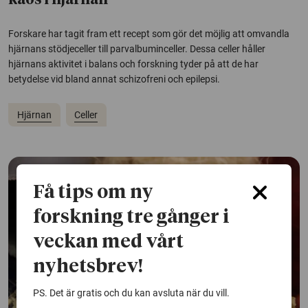
kaos i hjärnan
Forskare har tagit fram ett recept som gör det möjlig att omvandla
hjärnans stödjeceller till parvalbuminceller. Dessa celler håller
hjärnans aktivitet i balans och forskning tyder på att de har
betydelse vid bland annat schizofreni och epilepsi.
Hjärnan
Celler
Få tips om ny
forskning tre gånger i
veckan med vårt
nyhetsbrev!
PS. Det är gratis och du kan avsluta när du vill.