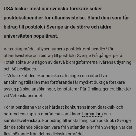
USA lockar mest när svenska forskare söker
postdokstipendier för utlandsvistelse. Bland dem som får
bidrag till postdok i Sverige är de större och äldre
universiteten populärast.
Vetenskapsrådet utlyser numera postdoktorstipendier* för
utlandsvistelse och bidrag till postdok i Sverige två gånger per år.
Totalt sökte 348 någon av de två bidragsformerna i vårens utlysning
och 60 beviljades.
– Vi har ökat den ekonomiska satsningen och infört två
ansökningstillfällen men fortfarande får mycket duktiga forskare
avslag på sina ansökningar, konstaterar Pär Omling, generaldirektör
vid Vetenskapsrådet.
För stipendierna var det hårdast konkurrens inom de teknik- och
naturvetenskapliga områdena samt inom
humaniora
och
samhällsvetenskap
. För bidrag till anställning som postdok i Sverige,
där de sökande både kan vara från utlandet eller från Sverige, var det
flest sökande från det medicinska området.