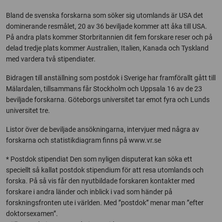
Bland de svenska forskarna som söker sig utomlands är USA det
dominerande resmålet, 20 av 36 beviljade kommer att åka till USA.
På andra plats kommer Storbritannien dit fem forskare reser och på
delad tredje plats kommer Australien, Italien, Kanada och Tyskland
med vardera två stipendiater.
Bidragen till anställning som postdok i Sverige har framförallt gått till
Mälardalen, tillsammans får Stockholm och Uppsala 16 av de 23
beviljade forskarna. Göteborgs universitet tar emot fyra och Lunds
universitet tre.
Listor över de beviljade ansökningarna, intervjuer med några av
forskarna och statistikdiagram finns på www.vr.se
* Postdok stipendiat Den som nyligen disputerat kan söka ett
speciellt så kallat postdok stipendium för att resa utomlands och
forska. På så vis får den nyutbildade forskaren kontakter med
forskare i andra länder och inblick i vad som händer på
forskningsfronten ute i världen. Med ”postdok” menar man ”efter
doktorsexamen”.