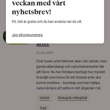
veckan med vårt
Arkeologi
nyhetsbrev!
PS. Det är gratis och du kan avsluta när du vill.
Så mycket eklandskap
Jag vill prenumerera
krävs för att rädda hotade
arter
22 juni 2026
Över tusen arter behöver ekar i sin närhet, men
gamla eklandskap och naturbetesmarker blir
allt färre. Nu har forskare kartlagt hur mycket
livsmiljö som krävs för att hotade arter ska
kunna överleva – kunskap som kan hjälpa
naturvårdare att sätta in rätt åtgärder i tid.
Växter
Biologisk mångfald
Träd