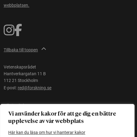
webbplatsen.
Tillbaka till toppen
Vetenskapsrådet
Hantverkargatan 11 B
112 21 Stockholm
E-post:
red@forskning.se
Tillgänglighet
Vi använder kakor för att ge dig en bättre
upplevelse av vår webbplats
Ett initiativ av
Vetenskapsrådet
Här kan du läsa om hur vi hanterar kakor