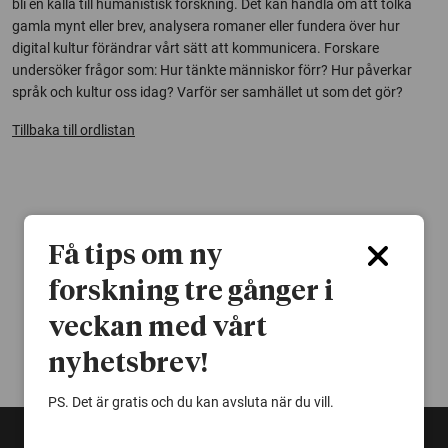
bli en källa till humanistisk forskning. Det kan handla om att tolka
gamla mynt eller brev, analysera romaner eller fundera över hur
digital kultur förändrar vårt sätt att kommunicera. Forskare
undersöker frågor som: Hur tänkte människor förr? Hur påverkar
språk och kultur oss idag? Varför ser samhället ut som det gör?
Tillbaka till ordlistan
Få tips om ny
forskning tre gånger i
veckan med vårt
nyhetsbrev!
PS. Det är gratis och du kan avsluta när du vill.