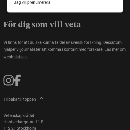
Jag vill prenumerera
För dig som vill veta
Vi finns för att du ska kunna ta del av svensk forskning. Dessutom
hjälper vi journalister att komma i kontakt med forskare.
Läs mer om
webbplatsen.
Tillbaka till toppen
Vetenskapsrådet
Hantverkargatan 11 B
112 21 Stockholm