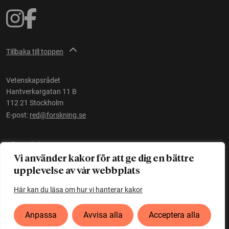
Tillbaka till toppen
Vetenskapsrådet
Hantverkargatan 11 B
112 21 Stockholm
E-post:
red@forskning.se
Tillgänglighet
Vi använder kakor för att ge dig en bättre
upplevelse av vår webbplats
Ett initiativ av
Vetenskapsrådet
Här kan du läsa om hur vi hanterar kakor
Anpassa
Avvisa alla
Acceptera alla