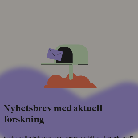
Nyhetsbrev med aktuell
forskning
Visste du att robotar som ser en i ögonen är lättare att snacka med?