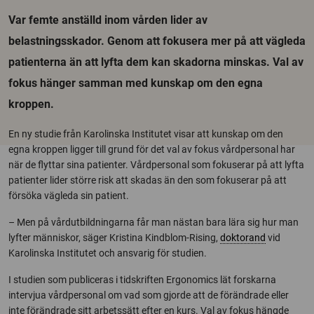
Var femte anställd inom vården lider av
belastningsskador. Genom att fokusera mer på att vägleda
patienterna än att lyfta dem kan skadorna minskas. Val av
fokus hänger samman med kunskap om den egna
kroppen.
En ny studie från Karolinska Institutet visar att kunskap om den
egna kroppen ligger till grund för det val av fokus vårdpersonal har
när de flyttar sina patienter. Vårdpersonal som fokuserar på att lyfta
patienter lider större risk att skadas än den som fokuserar på att
försöka vägleda sin patient.
– Men på vårdutbildningarna får man nästan bara lära sig hur man
lyfter människor, säger Kristina Kindblom-Rising,
doktorand
vid
Karolinska Institutet och ansvarig för studien.
I studien som publiceras i tidskriften Ergonomics lät forskarna
intervjua vårdpersonal om vad som gjorde att de förändrade eller
inte förändrade sitt arbetssätt efter en kurs. Val av fokus hängde