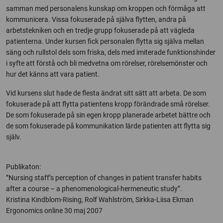
samman med personalens kunskap om kroppen och förmåga att
kommunicera. Vissa fokuserade på själva flytten, andra på
arbetstekniken och en tredje grupp fokuserade på att vägleda
patienterna. Under kursen fick personalen flytta sig själva mellan
säng och rullstol dels som friska, dels med imiterade funktionshinder
i syfte att förstå och bli medvetna om rörelser, rörelsemönster och
hur det känns att vara patient.
Vid kursens slut hade de flesta ändrat sitt sätt att arbeta. De som
fokuserade på att flytta patientens kropp förändrade små rörelser.
De som fokuserade på sin egen kropp planerade arbetet bättre och
de som fokuserade på kommunikation lärde patienten att flytta sig
själv.
Publikaton:
”Nursing staff’s perception of changes in patient transfer habits
after a course – a phenomenological-hermeneutic study”.
Kristina Kindblom-Rising, Rolf Wahlström, Sirkka-Liisa Ekman
Ergonomics online 30 maj 2007