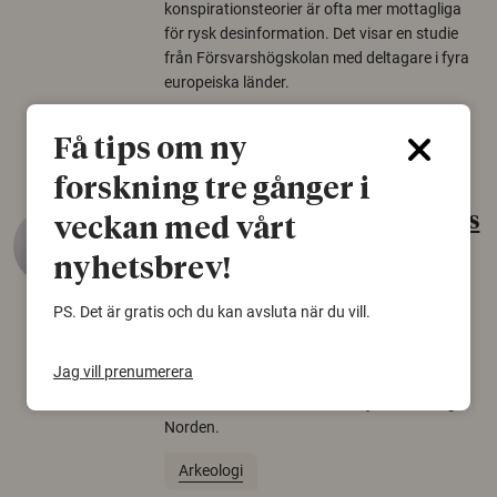
konspirationsteorier är ofta mer mottagliga
för rysk desinformation. Det visar en studie
från Försvarshögskolan med deltagare i fyra
europeiska länder.
Säkerhetspolitik
Få tips om ny
forskning tre gånger i
Gammalt skinn var Sveriges
veckan med vårt
äldsta sko
nyhetsbrev!
22 juni 2026
PS. Det är gratis och du kan avsluta när du vill.
Det som arkeologer länge trodde var en
björnfäll visar sig vara delar av en 2000 år
Jag vill prenumerera
gammal sko. Fyndet bär spår av romerskt
skomode och beskrivs som mycket ovanligt i
Norden.
Arkeologi