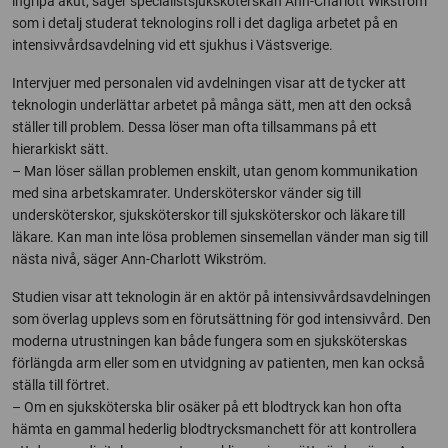
ingripa akut, säger specialistsjuksköterskan Ann-Charlott Wikström
som i detalj studerat teknologins roll i det dagliga arbetet på en
intensivvårdsavdelning vid ett sjukhus i Västsverige.
Intervjuer med personalen vid avdelningen visar att de tycker att
teknologin underlättar arbetet på många sätt, men att den också
ställer till problem. Dessa löser man ofta tillsammans på ett
hierarkiskt sätt.
– Man löser sällan problemen enskilt, utan genom kommunikation
med sina arbetskamrater. Undersköterskor vänder sig till
undersköterskor, sjuksköterskor till sjuksköterskor och läkare till
läkare. Kan man inte lösa problemen sinsemellan vänder man sig till
nästa nivå, säger Ann-Charlott Wikström.
Studien visar att teknologin är en aktör på intensivvårdsavdelningen
som överlag upplevs som en förutsättning för god intensivvård. Den
moderna utrustningen kan både fungera som en sjuksköterskas
förlängda arm eller som en utvidgning av patienten, men kan också
ställa till förtret.
– Om en sjuksköterska blir osäker på ett blodtryck kan hon ofta
hämta en gammal hederlig blodtrycksmanchett för att kontrollera