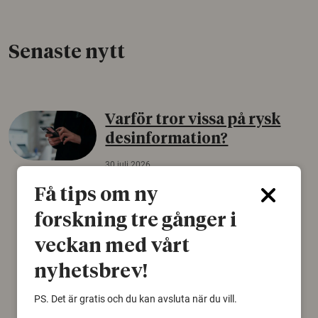
Senaste nytt
Varför tror vissa på rysk
desinformation?
30 juli 2026
Personer som är mer benägna att tro på
Få tips om ny
konspirationsteorier är ofta mer mottagliga
forskning tre gånger i
för rysk desinformation. Det visar en studie
från Försvarshögskolan med deltagare i fyra
veckan med vårt
europeiska länder.
nyhetsbrev!
Säkerhetspolitik
PS. Det är gratis och du kan avsluta när du vill.