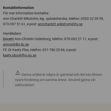
Kontaktinformation
För mer information kontakta:
Ann-Charlott Wikström, leg. sjuksköterska, telefon: 0520-22 39 59,
073-397 51 61, e-post:
anncharlott.wikstrom@hv.se
Handledare:
Docent
Ann-Christin Cederborg, telefon: 070-692 21 11, e-post:
annce@ibv.liu.se
Fil. Dr Kaety Plos, telefon: 031-786 23 66, e-post:
kaety.plos@fhs.gu.se
warning
Denna artikel är några år gammal och det kan finnas
nyare forskning om samma ämne. Använd gärna vår
sökfunktion!