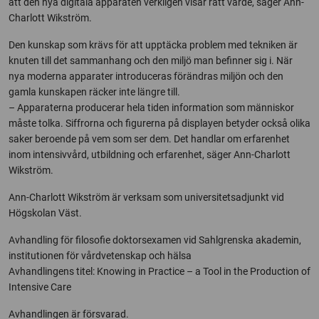
att den nya digitala apparaten verkligen visar rätt värde, säger Ann-
Charlott Wikström.
Den kunskap som krävs för att upptäcka problem med tekniken är
knuten till det sammanhang och den miljö man befinner sig i. När
nya moderna apparater introduceras förändras miljön och den
gamla kunskapen räcker inte längre till.
– Apparaterna producerar hela tiden information som människor
måste tolka. Siffrorna och figurerna på displayen betyder också olika
saker beroende på vem som ser dem. Det handlar om erfarenhet
inom intensivvård, utbildning och erfarenhet, säger Ann-Charlott
Wikström.
Ann-Charlott Wikström är verksam som universitetsadjunkt vid
Högskolan Väst.
Avhandling för filosofie doktorsexamen vid Sahlgrenska akademin,
institutionen för vårdvetenskap och hälsa
Avhandlingens titel: Knowing in Practice – a Tool in the Production of
Intensive Care
Avhandlingen är försvarad.