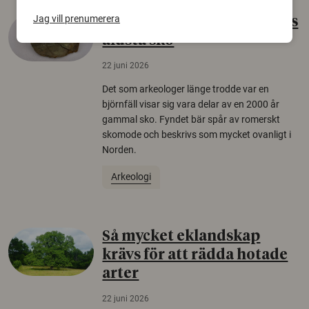
Jag vill prenumerera
Gammalt skinn var Sveriges
äldsta sko
22 juni 2026
Det som arkeologer länge trodde var en
björnfäll visar sig vara delar av en 2000 år
gammal sko. Fyndet bär spår av romerskt
skomode och beskrivs som mycket ovanligt i
Norden.
Arkeologi
Så mycket eklandskap
krävs för att rädda hotade
arter
22 juni 2026