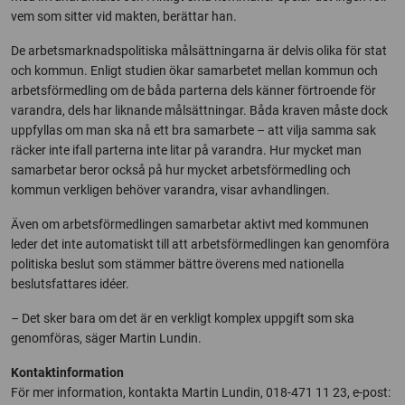
vem som sitter vid makten, berättar han.
De arbetsmarknadspolitiska målsättningarna är delvis olika för stat
och kommun. Enligt studien ökar samarbetet mellan kommun och
arbetsförmedling om de båda parterna dels känner förtroende för
varandra, dels har liknande målsättningar. Båda kraven måste dock
uppfyllas om man ska nå ett bra samarbete – att vilja samma sak
räcker inte ifall parterna inte litar på varandra. Hur mycket man
samarbetar beror också på hur mycket arbetsförmedling och
kommun verkligen behöver varandra, visar avhandlingen.
Även om arbetsförmedlingen samarbetar aktivt med kommunen
leder det inte automatiskt till att arbetsförmedlingen kan genomföra
politiska beslut som stämmer bättre överens med nationella
beslutsfattares idéer.
– Det sker bara om det är en verkligt komplex uppgift som ska
genomföras, säger Martin Lundin.
Kontaktinformation
För mer information, kontakta Martin Lundin, 018-471 11 23, e-post: