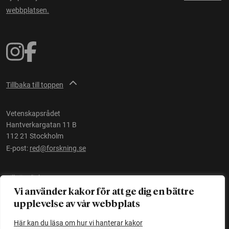
webbplatsen.
Tillbaka till toppen
Vetenskapsrådet
Hantverkargatan 11 B
112 21 Stockholm
E-post:
red@forskning.se
Tillgänglighet
Vi använder kakor för att ge dig en bättre
upplevelse av vår webbplats
Ett initiativ av
Vetenskapsrådet
Här kan du läsa om hur vi hanterar kakor