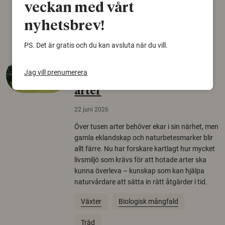
Norden.
veckan med vårt
Arkeologi
nyhetsbrev!
PS. Det är gratis och du kan avsluta när du vill.
Så mycket eklandskap
Jag vill prenumerera
krävs för att rädda hotade
arter
22 juni 2026
Över tusen arter behöver ekar i sin närhet, men
gamla eklandskap och naturbetesmarker blir
allt färre. Nu har forskare kartlagt hur mycket
livsmiljö som krävs för att hotade arter ska
kunna överleva – kunskap som kan hjälpa
naturvårdare att sätta in rätt åtgärder i tid.
Växter
Biologisk mångfald
Träd