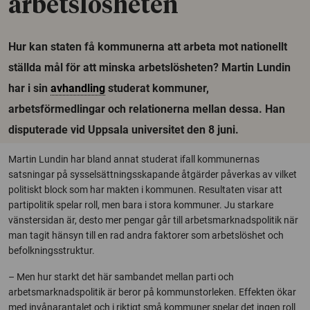
arbetslösheten
Hur kan staten få kommunerna att arbeta mot nationellt
ställda mål för att minska arbetslösheten? Martin Lundin
har i sin
avhandling
studerat kommuner,
arbetsförmedlingar och relationerna mellan dessa. Han
disputerade vid Uppsala universitet den 8 juni.
Martin Lundin har bland annat studerat ifall kommunernas
satsningar på sysselsättningsskapande åtgärder påverkas av vilket
politiskt block som har makten i kommunen. Resultaten visar att
partipolitik spelar roll, men bara i stora kommuner. Ju starkare
vänstersidan är, desto mer pengar går till arbetsmarknadspolitik när
man tagit hänsyn till en rad andra faktorer som arbetslöshet och
befolkningsstruktur.
– Men hur starkt det här sambandet mellan parti och
arbetsmarknadspolitik är beror på kommunstorleken. Effekten ökar
med invånarantalet och i riktigt små kommuner spelar det ingen roll