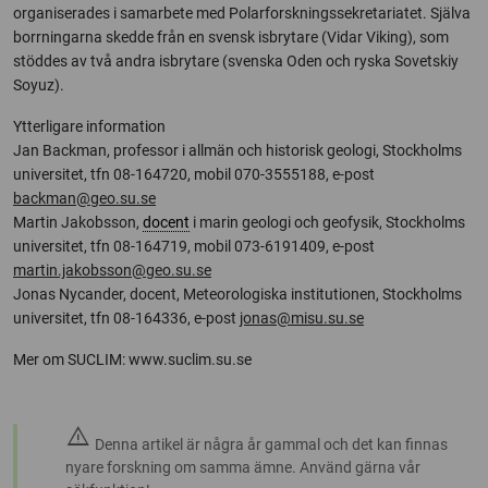
organiserades i samarbete med Polarforskningssekretariatet. Själva
borrningarna skedde från en svensk isbrytare (Vidar Viking), som
stöddes av två andra isbrytare (svenska Oden och ryska Sovetskiy
Soyuz).
Ytterligare information
Jan Backman, professor i allmän och historisk geologi, Stockholms
universitet, tfn 08-164720, mobil 070-3555188, e-post
backman@geo.su.se
Martin Jakobsson,
docent
i marin geologi och geofysik, Stockholms
universitet, tfn 08-164719, mobil 073-6191409, e-post
martin.jakobsson@geo.su.se
Jonas Nycander, docent, Meteorologiska institutionen, Stockholms
universitet, tfn 08-164336, e-post
jonas@misu.su.se
Mer om SUCLIM: www.suclim.su.se
warning
Denna artikel är några år gammal och det kan finnas
nyare forskning om samma ämne. Använd gärna vår