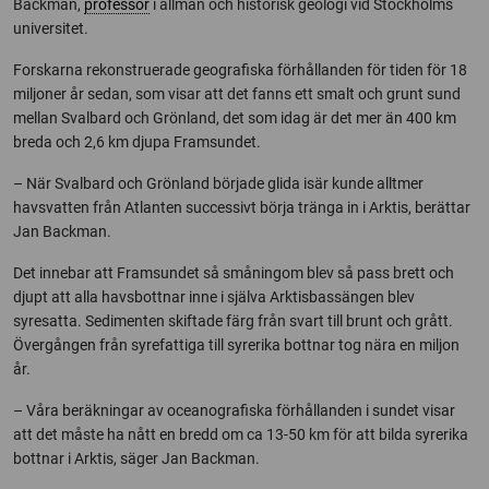
Backman,
professor
i allmän och historisk geologi vid Stockholms
universitet.
Forskarna rekonstruerade geografiska förhållanden för tiden för 18
miljoner år sedan, som visar att det fanns ett smalt och grunt sund
mellan Svalbard och Grönland, det som idag är det mer än 400 km
breda och 2,6 km djupa Framsundet.
– När Svalbard och Grönland började glida isär kunde alltmer
havsvatten från Atlanten successivt börja tränga in i Arktis, berättar
Jan Backman.
Det innebar att Framsundet så småningom blev så pass brett och
djupt att alla havsbottnar inne i själva Arktisbassängen blev
syresatta. Sedimenten skiftade färg från svart till brunt och grått.
Övergången från syrefattiga till syrerika bottnar tog nära en miljon
år.
– Våra beräkningar av oceanografiska förhållanden i sundet visar
att det måste ha nått en bredd om ca 13-50 km för att bilda syrerika
bottnar i Arktis, säger Jan Backman.