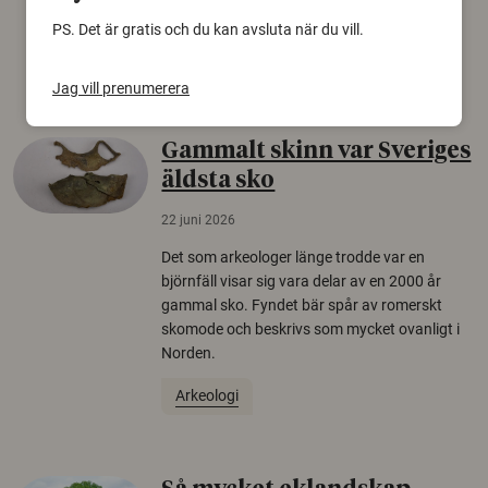
europeiska länder.
PS. Det är gratis och du kan avsluta när du vill.
Säkerhetspolitik
Jag vill prenumerera
Gammalt skinn var Sveriges
äldsta sko
22 juni 2026
Det som arkeologer länge trodde var en
björnfäll visar sig vara delar av en 2000 år
gammal sko. Fyndet bär spår av romerskt
skomode och beskrivs som mycket ovanligt i
Norden.
Arkeologi