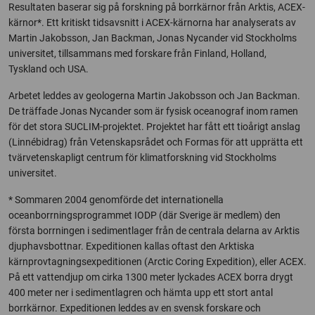
Resultaten baserar sig på forskning på borrkärnor från Arktis, ACEX-
kärnor*. Ett kritiskt tidsavsnitt i ACEX-kärnorna har analyserats av
Martin Jakobsson, Jan Backman, Jonas Nycander vid Stockholms
universitet, tillsammans med forskare från Finland, Holland,
Tyskland och USA.
Arbetet leddes av geologerna Martin Jakobsson och Jan Backman.
De träffade Jonas Nycander som är fysisk oceanograf inom ramen
för det stora SUCLIM-projektet. Projektet har fått ett tioårigt anslag
(Linnébidrag) från Vetenskapsrådet och Formas för att upprätta ett
tvärvetenskapligt centrum för klimatforskning vid Stockholms
universitet.
* Sommaren 2004 genomförde det internationella
oceanborrningsprogrammet IODP (där Sverige är medlem) den
första borrningen i sedimentlager från de centrala delarna av Arktis
djuphavsbottnar. Expeditionen kallas oftast den Arktiska
kärnprovtagningsexpeditionen (Arctic Coring Expedition), eller ACEX.
På ett vattendjup om cirka 1300 meter lyckades ACEX borra drygt
400 meter ner i sedimentlagren och hämta upp ett stort antal
borrkärnor. Expeditionen leddes av en svensk forskare och