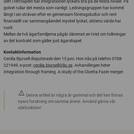
Sett i retrospekt har integrationen lyckats bra på de flesta nivåer. På
golvet rullar det mesta som vanligt. Ledningsgruppen har kommit
långt i sin strävan efter en gemensam företagskultur och rent
finansiellt var sammangåendet mycket lyckat, aktiens värde har
vuxit.
Mellan de två ägarfamiljerna pågår däremot en tvist om tolkningar
av det kontrakt som gäller just ägarskapet.
Kontaktinformation
Cecilia Bjursell disputerade den 15 juni. Hon nås på telefon 0708-
221949, e-post:
cecilia.bjursell@liu.se
. Avhandlingen heter
Integration through framing. A study of the Cloetta Fazer merger.
warning
Denna artikel är några år gammal och det kan finnas
nyare forskning om samma ämne. Använd gärna vår
sökfunktion!