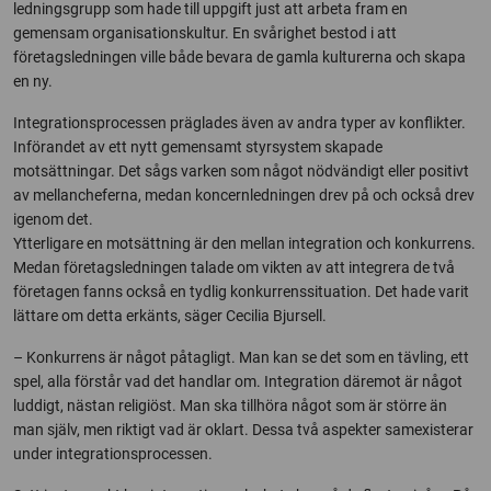
ledningsgrupp som hade till uppgift just att arbeta fram en
gemensam organisationskultur. En svårighet bestod i att
företagsledningen ville både bevara de gamla kulturerna och skapa
en ny.
Integrationsprocessen präglades även av andra typer av konflikter.
Införandet av ett nytt gemensamt styrsystem skapade
motsättningar. Det sågs varken som något nödvändigt eller positivt
av mellancheferna, medan koncernledningen drev på och också drev
igenom det.
Ytterligare en motsättning är den mellan integration och konkurrens.
Medan företagsledningen talade om vikten av att integrera de två
företagen fanns också en tydlig konkurrenssituation. Det hade varit
lättare om detta erkänts, säger Cecilia Bjursell.
– Konkurrens är något påtagligt. Man kan se det som en tävling, ett
spel, alla förstår vad det handlar om. Integration däremot är något
luddigt, nästan religiöst. Man ska tillhöra något som är större än
man själv, men riktigt vad är oklart. Dessa två aspekter samexisterar
under integrationsprocessen.