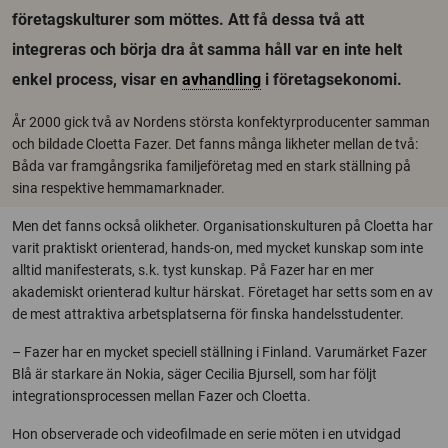
företagskulturer som möttes. Att få dessa två att
integreras och börja dra åt samma håll var en inte helt
enkel process, visar en
avhandling
i företagsekonomi.
År 2000 gick två av Nordens största konfektyrproducenter samman
och bildade Cloetta Fazer. Det fanns många likheter mellan de två:
Båda var framgångsrika familjeföretag med en stark ställning på
sina respektive hemmamarknader.
Men det fanns också olikheter. Organisationskulturen på Cloetta har
varit praktiskt orienterad, hands-on, med mycket kunskap som inte
alltid manifesterats, s.k. tyst kunskap. På Fazer har en mer
akademiskt orienterad kultur härskat. Företaget har setts som en av
de mest attraktiva arbetsplatserna för finska handelsstudenter.
– Fazer har en mycket speciell ställning i Finland. Varumärket Fazer
Blå är starkare än Nokia, säger Cecilia Bjursell, som har följt
integrationsprocessen mellan Fazer och Cloetta.
Hon observerade och videofilmade en serie möten i en utvidgad