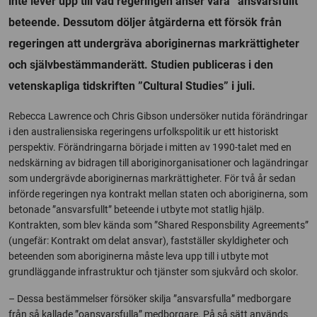
inte lever upp till vad regeringen anser vara ”ansvarsfullt”
beteende. Dessutom döljer åtgärderna ett försök från
regeringen att undergräva aboriginernas markrättigheter
och självbestämmanderätt. Studien publiceras i den
vetenskapliga tidskriften ”Cultural Studies” i juli.
Rebecca Lawrence och Chris Gibson undersöker nutida förändringar
i den australiensiska regeringens urfolkspolitik ur ett historiskt
perspektiv. Förändringarna började i mitten av 1990-talet med en
nedskärning av bidragen till aboriginorganisationer och lagändringar
som undergrävde aboriginernas markrättigheter. För två år sedan
införde regeringen nya kontrakt mellan staten och aboriginerna, som
betonade ”ansvarsfullt” beteende i utbyte mot statlig hjälp.
Kontrakten, som blev kända som ”Shared Responsbility Agreements”
(ungefär: Kontrakt om delat ansvar), fastställer skyldigheter och
beteenden som aboriginerna måste leva upp till i utbyte mot
grundläggande infrastruktur och tjänster som sjukvård och skolor.
– Dessa bestämmelser försöker skilja ”ansvarsfulla” medborgare
från så kallade ”oansvarsfulla” medborgare. På så sätt används