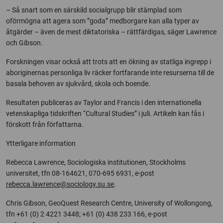
– Så snart som en särskild socialgrupp blir stämplad som
oförmögna att agera som ”goda” medborgare kan alla typer av
åtgärder – även de mest diktatoriska – rättfärdigas, säger Lawrence
och Gibson.
Forskningen visar också att trots att en ökning av statliga ingrepp i
aboriginernas personliga liv räcker fortfarande inte resurserna till de
basala behoven av sjukvård, skola och boende.
Resultaten publiceras av Taylor and Francis i den internationella
vetenskapliga tidskriften “Cultural Studies” i juli. Artikeln kan fås i
förskott från författarna.
Ytterligare information
Rebecca Lawrence, Sociologiska institutionen, Stockholms
universitet, tfn 08-164621, 070-695 6931, e-post
rebecca.lawrence@sociology.su.se
.
Chris Gibson, GeoQuest Research Centre, University of Wollongong,
tfn +61 (0) 2 4221 3448; +61 (0) 438 233 166, e-post