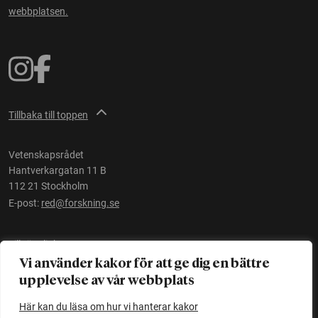
webbplatsen.
Tillbaka till toppen
Vetenskapsrådet
Hantverkargatan 11 B
112 21 Stockholm
E-post:
red@forskning.se
Tillgänglighet
Vi använder kakor för att ge dig en bättre
upplevelse av vår webbplats
Ett initiativ av
Vetenskapsrådet
Här kan du läsa om hur vi hanterar kakor