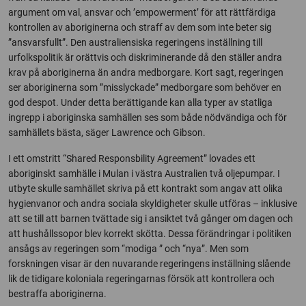
argument om val, ansvar och ’empowerment’ för att rättfärdiga
kontrollen av aboriginerna och straff av dem som inte beter sig
”ansvarsfullt”. Den australiensiska regeringens inställning till
urfolkspolitik är orättvis och diskriminerande då den ställer andra
krav på aboriginerna än andra medborgare. Kort sagt, regeringen
ser aboriginerna som ”misslyckade” medborgare som behöver en
god despot. Under detta berättigande kan alla typer av statliga
ingrepp i aboriginska samhällen ses som både nödvändiga och för
samhällets bästa, säger Lawrence och Gibson.
I ett omstritt “Shared Responsbility Agreement” lovades ett
aboriginskt samhälle i Mulan i västra Australien två oljepumpar. I
utbyte skulle samhället skriva på ett kontrakt som angav att olika
hygienvanor och andra sociala skyldigheter skulle utföras – inklusive
att se till att barnen tvättade sig i ansiktet två gånger om dagen och
att hushållssopor blev korrekt skötta. Dessa förändringar i politiken
ansågs av regeringen som “modiga ” och “nya”. Men som
forskningen visar är den nuvarande regeringens inställning slående
lik de tidigare koloniala regeringarnas försök att kontrollera och
bestraffa aboriginerna.