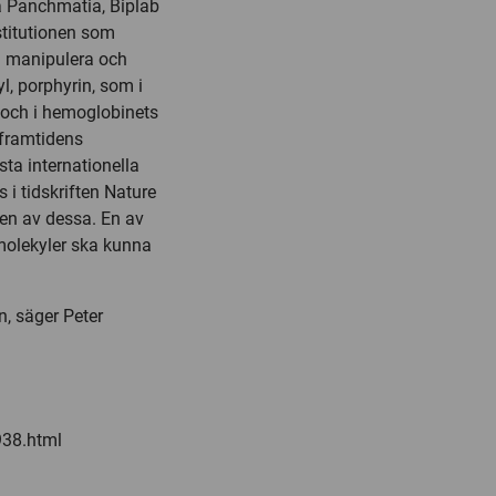
a Panchmatia, Biplab
stitutionen som
n manipulera och
, porphyrin, som i
 och i hemoglobinets
 framtidens
ta internationella
 i tidskriften Nature
 en av dessa. En av
molekyler ska kunna
, säger Peter
938.html