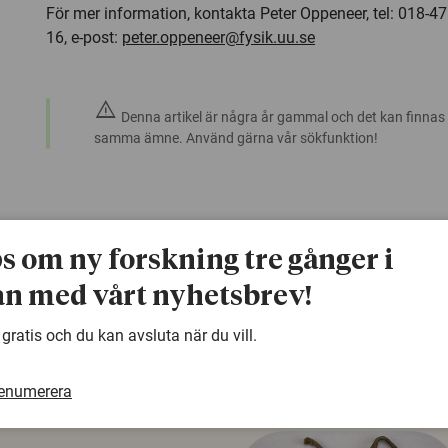
För mer information, kontakta Peter Oppeneer, tel: 018-4
16, e-post:
peter.oppeneer@fysik.uu.se
warning
Denna artikel är några år gammal och det kan finnas
samma ämne. Använd gärna vår sökfunktion!
ps om ny forskning tre gånger i
n med vårt nyhetsbrev!
 gratis och du kan avsluta när du vill.
renumerera