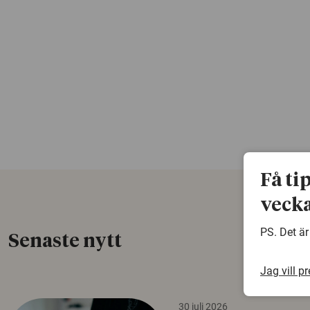
Få ti
vecka
PS. Det är
Senaste nytt
Jag vill p
30 juli 2026