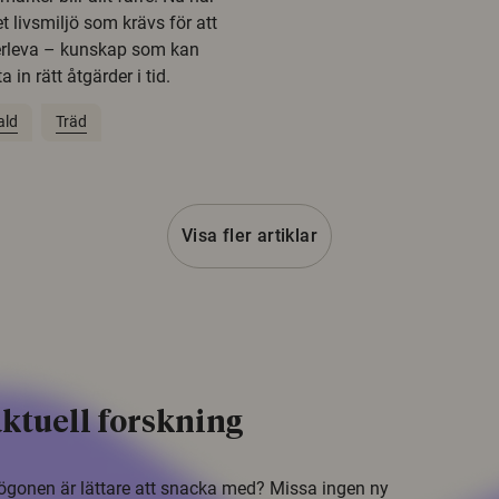
t livsmiljö som krävs för att
erleva – kunskap som kan
 in rätt åtgärder i tid.
ald
Träd
Visa fler artiklar
ktuell forskning
i ögonen är lättare att snacka med? Missa ingen ny