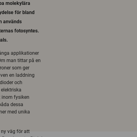
apa molekylära
delse för bland
en används
ternas fotosyntes.
als.
ånga applikationer
 Om man tittar på en
troner som ger
även en laddning
 dioder och
 elektriska
t inom fysiken
 båda dessa
oner med unika
ny väg för att