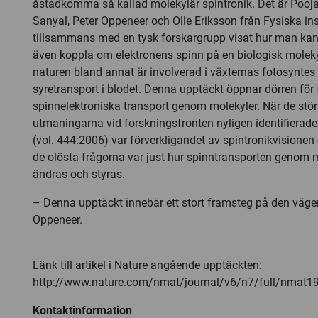
åstadkomma så kallad molekylär spintronik. Det är Pooj
Sanyal, Peter Oppeneer och Olle Eriksson från Fysiska in
tillsammans med en tysk forskargrupp visat hur man ka
även koppla om elektronens spinn på en biologisk molekyl
naturen bland annat är involverad i växternas fotosyntes
syretransport i blodet. Denna upptäckt öppnar dörren för
spinnelektroniska transport genom molekyler. När de störs
utmaningarna vid forskningsfronten nyligen identifierades
(vol. 444:2006) var förverkligandet av spintronikvisionen
de olösta frågorna var just hur spinntransporten genom 
ändras och styras.
– Denna upptäckt innebär ett stort framsteg på den vägen
Oppeneer.
Länk till artikel i Nature angående upptäckten:
http://www.nature.com/nmat/journal/v6/n7/full/nmat1
Kontaktinformation