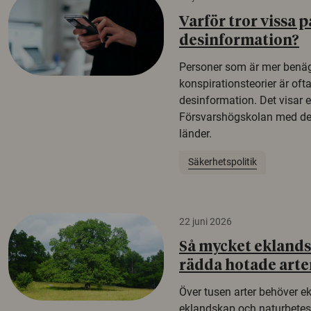
Varför tror vissa p
desinformation?
Personer som är mer benäg
konspirationsteorier är oft
desinformation. Det visar e
Försvarshögskolan med del
länder.
Säkerhetspolitik
22 juni 2026
Så mycket eklandsk
rädda hotade arte
Över tusen arter behöver e
eklandskap och naturbetesma