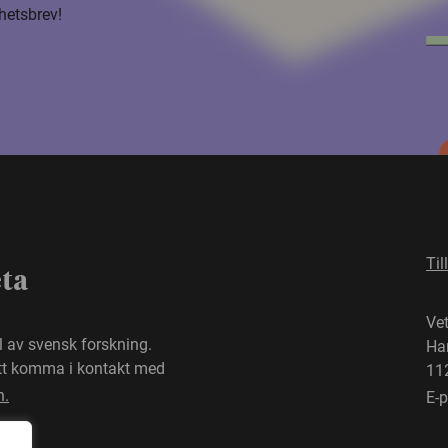
hetsbrev!
Til
eta
Ve
el av svensk forskning.
Ha
att komma i kontakt med
11
n.
E-