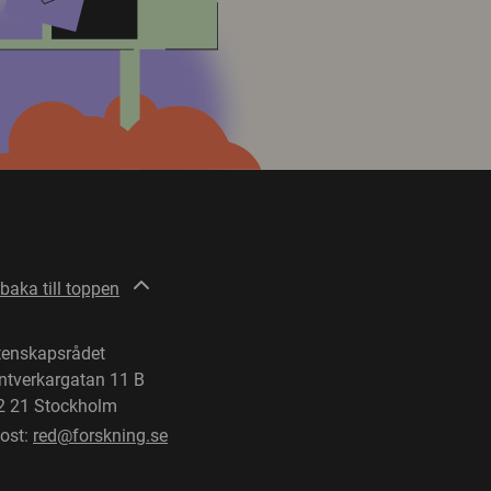
lbaka till toppen
tenskapsrådet
ntverkargatan 11 B
2 21 Stockholm
post:
red@forskning.se