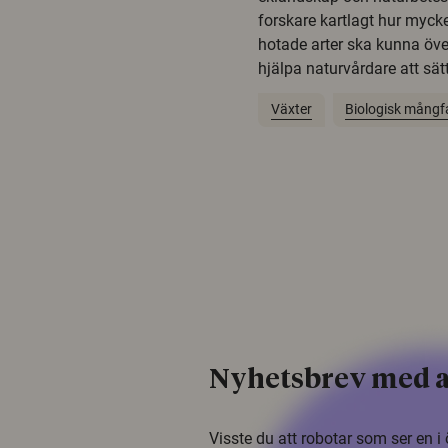
forskare kartlagt hur mycke
hotade arter ska kunna öv
hjälpa naturvårdare att sätta
Växter
Biologisk mångf
Nyhetsbrev med a
Visste du att robotar som ser en 