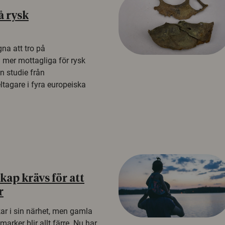
å rysk
na att tro på
a mer mottagliga för rysk
n studie från
tagare i fyra europeiska
ap krävs för att
r
kar i sin närhet, men gamla
rker blir allt färre. Nu har