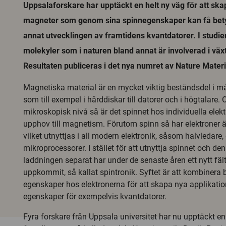
Uppsalaforskare har upptäckt en helt ny väg för att sk
magneter som genom sina spinnegenskaper kan få bety
annat utvecklingen av framtidens kvantdatorer. I studi
molekyler som i naturen bland annat är involverad i väx
Resultaten publiceras i det nya numret av Nature Materi
Magnetiska material är en mycket viktig beståndsdel i m
som till exempel i hårddiskar till datorer och i högtalare.
mikroskopisk nivå så är det spinnet hos individuella elek
upphov till magnetism. Förutom spinn så har elektroner 
vilket utnyttjas i all modern elektronik, såsom halvledare,
mikroprocessorer. I stället för att utnyttja spinnet och den
laddningen separat har under de senaste åren ett nytt fäl
uppkommit, så kallat spintronik. Syftet är att kombinera
egenskaper hos elektronerna för att skapa nya applikati
egenskaper för exempelvis kvantdatorer.
Fyra forskare från Uppsala universitet har nu upptäckt en 