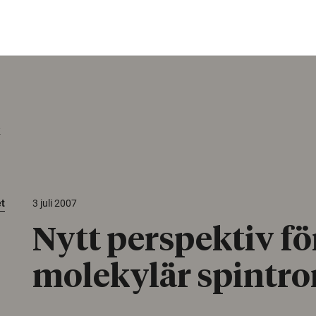
k
et
3 juli 2007
Nytt perspektiv fö
molekylär spintro