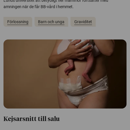
Lunds universitet att betydligt fler mammor fortsätter med
amningen när de får BB-vård i hemmet.
Förlossning
Barn och unga
Graviditet
Kejsarsnitt till salu