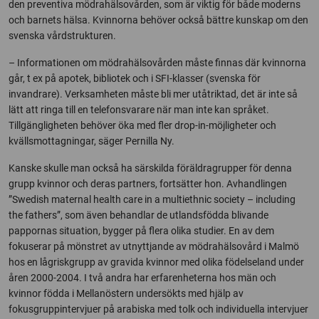
den preventiva mödrahälsovården, som är viktig för både moderns
och barnets hälsa. Kvinnorna behöver också bättre kunskap om den
svenska vårdstrukturen.
– Informationen om mödrahälsovården måste finnas där kvinnorna
går, t ex på apotek, bibliotek och i SFI-klasser (svenska för
invandrare). Verksamheten måste bli mer utåtriktad, det är inte så
lätt att ringa till en telefonsvarare när man inte kan språket.
Tillgängligheten behöver öka med fler drop-in-möjligheter och
kvällsmottagningar, säger Pernilla Ny.
Kanske skulle man också ha särskilda föräldragrupper för denna
grupp kvinnor och deras partners, fortsätter hon. Avhandlingen
”Swedish maternal health care in a multiethnic society – including
the fathers”, som även behandlar de utlandsfödda blivande
pappornas situation, bygger på flera olika studier. En av dem
fokuserar på mönstret av utnyttjande av mödrahälsovård i Malmö
hos en lågriskgrupp av gravida kvinnor med olika födelseland under
åren 2000-2004. I två andra har erfarenheterna hos män och
kvinnor födda i Mellanöstern undersökts med hjälp av
fokusgruppintervjuer på arabiska med tolk och individuella intervjuer