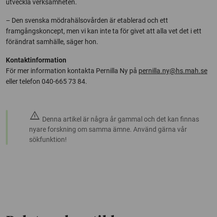
utveckla verksamheten.
– Den svenska mödrahälsovården är etablerad och ett
framgångskoncept, men vi kan inte ta för givet att alla vet det i ett
förändrat samhälle, säger hon.
Kontaktinformation
För mer information kontakta Pernilla Ny på
pernilla.ny@hs.mah.se
eller telefon 040-665 73 84.
warning
Denna artikel är några år gammal och det kan finnas
nyare forskning om samma ämne. Använd gärna vår
sökfunktion!