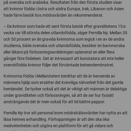
på svenska och arabiska. Resultaten från den första studien visar
att kvinnor födda i östra och södra Europa, Irak, Libanon och Asien
hade färre besök hos mödravården än rekommenderat.
– De kvinnor som hade ett sent första besök efter graviditetens 15:e
vecka var till största delen utlandsfödda, säger Pernilla Ny. Mellan 30
och 50 procent av de gravida kvinnorna som ingick i en av de andra
studierna, både svenska och utlandsfödda, besöker en barnmorska
eller läkare på förlossningsavdelningen oplanerat en eller flera
gånger före födelsen. Det är intressant att konstatera att inte heller
svenskfödda kvinnor följer det förväntade beteendemönstret.
Kvinnorna födda i Mellanöstern berättar att de är beroende av
männens hjälp som ersätter det kvinnliga nätverket från det gamla
hemlandet. De tycker också att det är viktigt att männen är delaktiga
under graviditeten och förlossningen, så att de ser hur fysiskt
ansträngande det är men också för att bli bättre pappor.
Pernilla Ny tror att personal inom mödrahälsovården har nytta av att
läsa hennes avhandling. Förhoppningen är att den ska öka
medvetenheten och utgöra en plattform för att gå vidare och