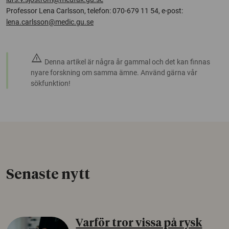
Professor Lena Carlsson, telefon: 070-679 11 54, e-post:
lena.carlsson@medic.gu.se
warning
Denna artikel är några år gammal och det kan finnas
nyare forskning om samma ämne. Använd gärna vår
sökfunktion!
Senaste nytt
Varför tror vissa på rysk