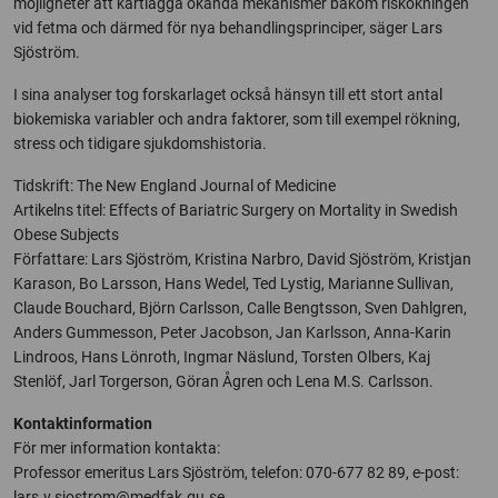
möjligheter att kartlägga okända mekanismer bakom riskökningen
vid fetma och därmed för nya behandlingsprinciper, säger Lars
Sjöström.
I sina analyser tog forskarlaget också hänsyn till ett stort antal
biokemiska variabler och andra faktorer, som till exempel rökning,
stress och tidigare sjukdomshistoria.
Tidskrift: The New England Journal of Medicine
Artikelns titel: Effects of Bariatric Surgery on Mortality in Swedish
Obese Subjects
Författare: Lars Sjöström, Kristina Narbro, David Sjöström, Kristjan
Karason, Bo Larsson, Hans Wedel, Ted Lystig, Marianne Sullivan,
Claude Bouchard, Björn Carlsson, Calle Bengtsson, Sven Dahlgren,
Anders Gummesson, Peter Jacobson, Jan Karlsson, Anna-Karin
Lindroos, Hans Lönroth, Ingmar Näslund, Torsten Olbers, Kaj
Stenlöf, Jarl Torgerson, Göran Ågren och Lena M.S. Carlsson.
Kontaktinformation
För mer information kontakta:
Professor emeritus Lars Sjöström, telefon: 070-677 82 89, e-post:
lars.v.sjostrom@medfak.gu.se