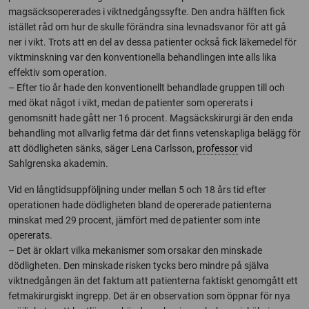
magsäcksopererades i viktnedgångssyfte. Den andra hälften fick
istället råd om hur de skulle förändra sina levnadsvanor för att gå
ner i vikt. Trots att en del av dessa patienter också fick läkemedel för
viktminskning var den konventionella behandlingen inte alls lika
effektiv som operation.
– Efter tio år hade den konventionellt behandlade gruppen till och
med ökat något i vikt, medan de patienter som opererats i
genomsnitt hade gått ner 16 procent. Magsäckskirurgi är den enda
behandling mot allvarlig fetma där det finns vetenskapliga belägg för
att dödligheten sänks, säger Lena Carlsson,
professor
vid
Sahlgrenska akademin.
Vid en långtidsuppföljning under mellan 5 och 18 års tid efter
operationen hade dödligheten bland de opererade patienterna
minskat med 29 procent, jämfört med de patienter som inte
opererats.
– Det är oklart vilka mekanismer som orsakar den minskade
dödligheten. Den minskade risken tycks bero mindre på själva
viktnedgången än det faktum att patienterna faktiskt genomgått ett
fetmakirurgiskt ingrepp. Det är en observation som öppnar för nya