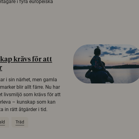
tagare i fyra europeiska
ap krävs för att
r
kar i sin närhet, men gamla
rker blir allt färre. Nu har
t livsmiljö som krävs för att
erleva – kunskap som kan
 in rätt åtgärder i tid.
ald
Träd