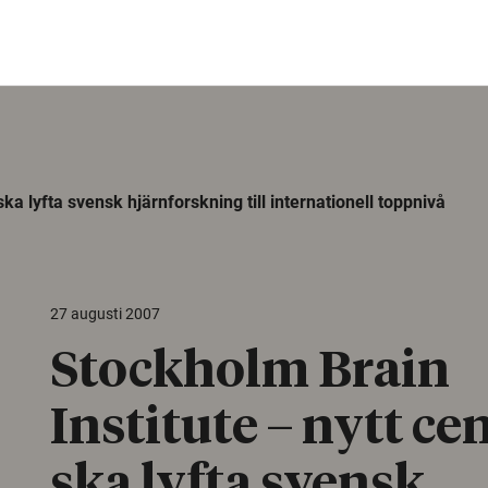
ka lyfta svensk hjärnforskning till internationell toppnivå
27 augusti 2007
Stockholm Brain
Institute – nytt ce
ska lyfta svensk