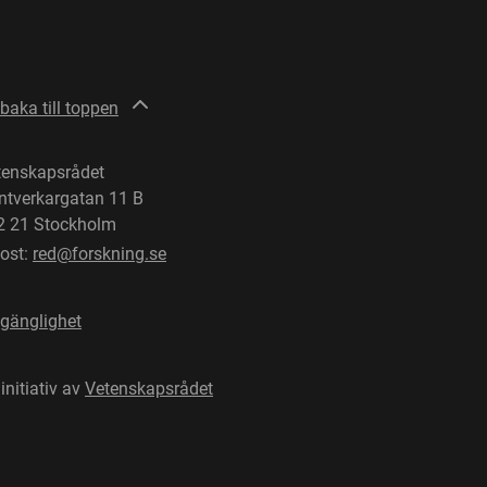
lbaka till toppen
tenskapsrådet
ntverkargatan 11 B
2 21 Stockholm
post:
red@forskning.se
lgänglighet
 initiativ av
Vetenskapsrådet