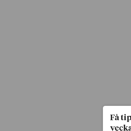
Få ti
vecka