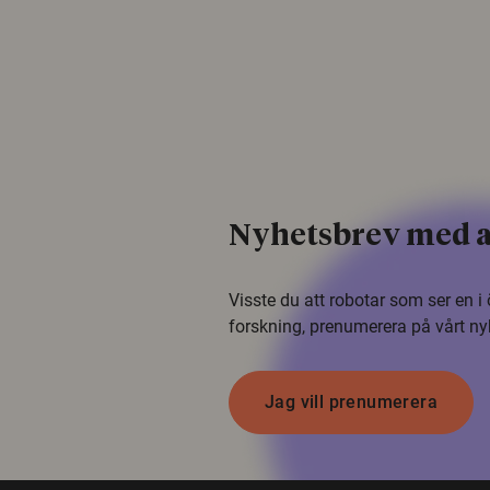
Nyhetsbrev med a
Visste du att robotar som ser en 
forskning, prenumerera på vårt ny
Jag vill prenumerera