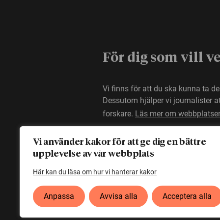
För dig som vill v
Vi finns för att du ska kunna ta d
Dessutom hjälper vi journalister 
forskare.
Läs mer om webbplatse
Vi använder kakor för att ge dig en bättre
upplevelse av vår webbplats
Här kan du läsa om hur vi hanterar kakor
Anpassa
Avvisa alla
Acceptera alla