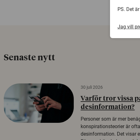
PS. Det är
Jag vill p
Senaste nytt
30 juli 2026
Varför tror vissa p
desinformation?
Personer som är mer benäg
konspirationsteorier är oft
desinformation. Det visar e