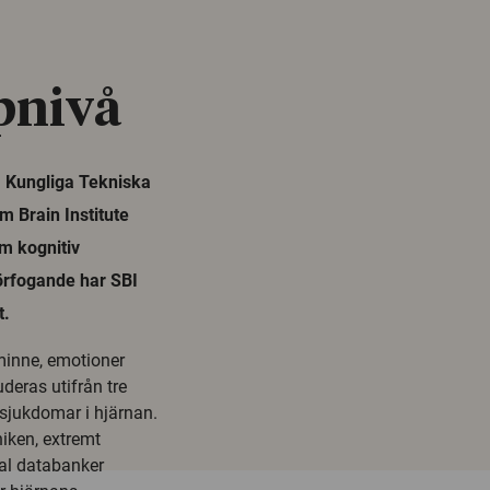
l
pnivå
, Kungliga Tekniska
 Brain Institute
om kognitiv
förfogande har SBI
t.
minne, emotioner
eras utifrån tre
 sjukdomar i hjärnan.
niken, extremt
tal databanker