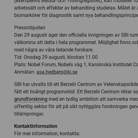
(exempelvis Betula- och Tvillingregistret), kan modeller f
arbetssätt och effekter av behandling studeras. Målet är 
biomarkörer för diagnostik samt nya behandlingsprincipe
Pressinbjudan
Den 29 augusti äger den officiella invigningen av SBI rum
välkomna att delta i hela programmet. Möjlighet finns ock
med några av våra ledande forskare.
Tid: Onsdag 29 augusti, klockan 11.00
Plats: Nobel Forum, Nobels väg 1, Karolinska Institutet 
Anmälan:
asa.hedberg@ki.se
SBI har utvalts till ett Berzelii Centrum av Vetenskapsr
fått ett tioårigt programstöd. Ett Berzelii Centrum riktar s
grundforskning
med en tydlig ambition att samverka med
offentlig sektor för att på sikt nyttiggöra forskningen g
tillämpningar.
Kontaktinformation
För mer information, kontakta: