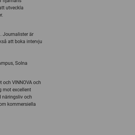
ör hjärnans
att utveckla
r.
. Journalister är
så att boka intervju
Campus, Solna
ådet och VINNOVA och
ig mot excellent
 näringsliv och
enom kommersiella