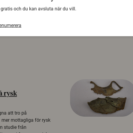
 gratis och du kan avsluta när du vill.
renumerera
å rysk
na att tro på
a mer mottagliga för rysk
n studie från