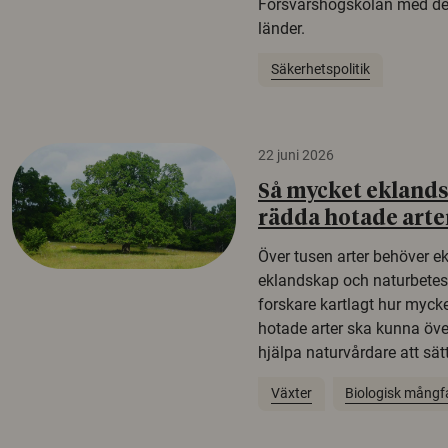
Försvarshögskolan med del
länder.
Säkerhetspolitik
22 juni 2026
Så mycket eklandsk
rädda hotade arte
Över tusen arter behöver e
eklandskap och naturbetesma
forskare kartlagt hur mycke
hotade arter ska kunna öv
hjälpa naturvårdare att sätta
Växter
Biologisk mångf