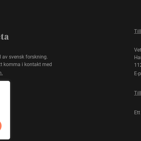
Til
eta
Ve
el av svensk forskning.
Ha
att komma i kontakt med
11
n.
E-
Til
Ett