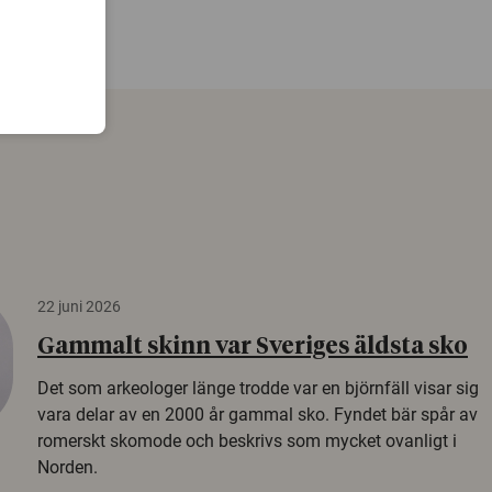
22 juni 2026
Gammalt skinn var Sveriges äldsta sko
Det som arkeologer länge trodde var en björnfäll visar sig
vara delar av en 2000 år gammal sko. Fyndet bär spår av
romerskt skomode och beskrivs som mycket ovanligt i
Norden.