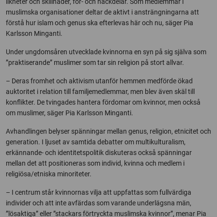
likheter och skillnader, för- och nackdelar. Som medlemmar i
muslimska organisationer deltar de aktivt i ansträngningarna att
förstå hur islam och genus ska efterlevas här och nu, säger Pia
Karlsson Minganti.
Under ungdomsåren utvecklade kvinnorna en syn på sig själva som
”praktiserande” muslimer som tar sin religion på stort allvar.
– Deras fromhet och aktivism utanför hemmen medförde ökad
auktoritet i relation till familjemedlemmar, men blev även skäl till
konflikter. De tvingades hantera fördomar om kvinnor, men också
om muslimer, säger Pia Karlsson Minganti.
Avhandlingen belyser spänningar mellan genus, religion, etnicitet och
generation. I ljuset av samtida debatter om multikulturalism,
erkännande- och identitetspolitik diskuteras också spänningar
mellan det att positioneras som individ, kvinna och medlem i
religiösa/etniska minoriteter.
– I centrum står kvinnornas vilja att uppfattas som fullvärdiga
individer och att inte avfärdas som varande underlägsna män,
”lösaktiga” eller ”stackars förtryckta muslimska kvinnor”, menar Pia