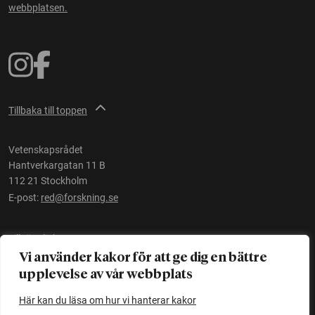
webbplatsen.
Tillbaka till toppen
Vetenskapsrådet
Hantverkargatan 11 B
112 21 Stockholm
E-post:
red@forskning.se
Tillgänglighet
Vi använder kakor för att ge dig en bättre
upplevelse av vår webbplats
Ett initiativ av
Vetenskapsrådet
Här kan du läsa om hur vi hanterar kakor