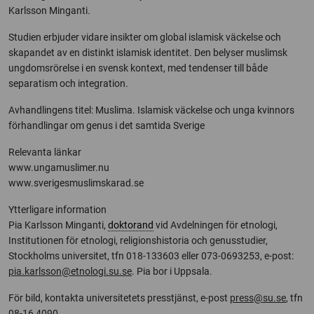
Karlsson Minganti.
Studien erbjuder vidare insikter om global islamisk väckelse och
skapandet av en distinkt islamisk identitet. Den belyser muslimsk
ungdomsrörelse i en svensk kontext, med tendenser till både
separatism och integration.
Avhandlingens titel: Muslima. Islamisk väckelse och unga kvinnors
förhandlingar om genus i det samtida Sverige
Relevanta länkar
www.ungamuslimer.nu
www.sverigesmuslimskarad.se
Ytterligare information
Pia Karlsson Minganti,
doktorand
vid Avdelningen för etnologi,
Institutionen för etnologi, religionshistoria och genusstudier,
Stockholms universitet, tfn 018-133603 eller 073-0693253, e-post:
pia.karlsson@etnologi.su.se
. Pia bor i Uppsala.
För bild, kontakta universitetets presstjänst, e-post
press@su.se
, tfn
08-16 4090.