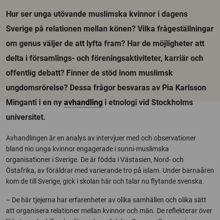
Hur ser unga utövande muslimska kvinnor i dagens
Sverige på relationen mellan könen? Vilka frågeställningar
om genus väljer de att lyfta fram? Har de möjligheter att
delta i församlings- och föreningsaktiviteter, karriär och
offentlig debatt? Finner de stöd inom muslimsk
ungdomsrörelse? Dessa frågor besvaras av Pia Karlsson
Minganti i en ny
avhandling
i etnologi vid Stockholms
universitet.
Avhandlingen är en analys av intervjuer med och observationer
bland nio unga kvinnor engagerade i sunni-muslimska
organisationer i Sverige. De är födda i Västasien, Nord- och
Östafrika, av föräldrar med varierande tro på islam. Under barnaåren
kom de till Sverige, gick i skolan här och talar nu flytande svenska.
– De här tjejerna har erfarenheter av olika samhällen och olika sätt
att organisera relationer mellan kvinnor och män. De reflekterar över