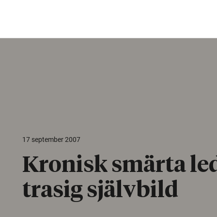
17 september 2007
Kronisk smärta lede
trasig självbild