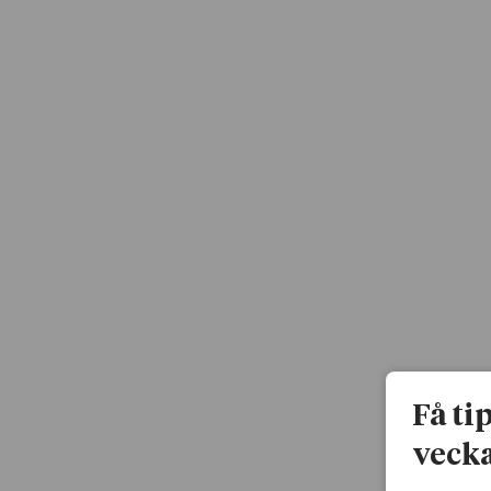
Få ti
vecka