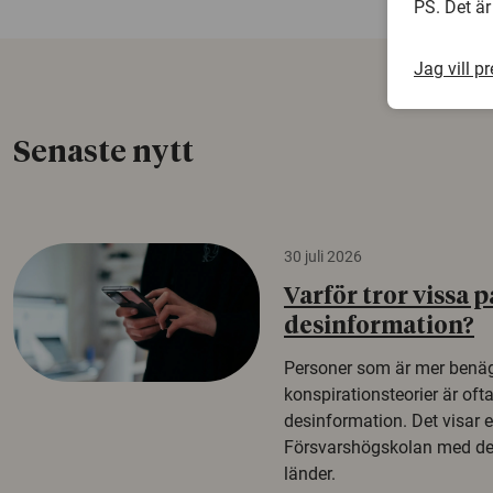
PS. Det är
Jag vill p
Senaste nytt
30 juli 2026
Varför tror vissa p
desinformation?
Personer som är mer benäg
konspirationsteorier är oft
desinformation. Det visar e
Försvarshögskolan med del
länder.