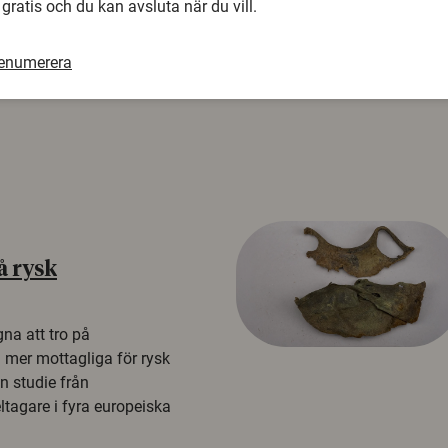
 gratis och du kan avsluta när du vill.
renumerera
å rysk
na att tro på
a mer mottagliga för rysk
n studie från
tagare i fyra europeiska