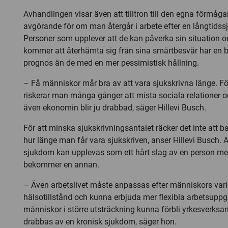
Avhandlingen visar även att tilltron till den egna förmåg
avgörande för om man återgår i arbete efter en långtidss
Personer som upplever att de kan påverka sin situation o
kommer att återhämta sig från sina smärtbesvär har en be
prognos än de med en mer pessimistisk hållning.
– Få människor mår bra av att vara sjukskrivna länge. Fö
riskerar man många gånger att mista sociala relationer o
även ekonomin blir ju drabbad, säger Hillevi Busch.
För att minska sjukskrivningsantalet räcker det inte att ba
hur länge man får vara sjukskriven, anser Hillevi Busch. A
sjukdom kan upplevas som ett hårt slag av en person m
bekommer en annan.
– Även arbetslivet måste anpassas efter människors var
hälsotillstånd och kunna erbjuda mer flexibla arbetsuppgi
människor i större utsträckning kunna förbli yrkesverk
drabbas av en kronisk sjukdom, säger hon.