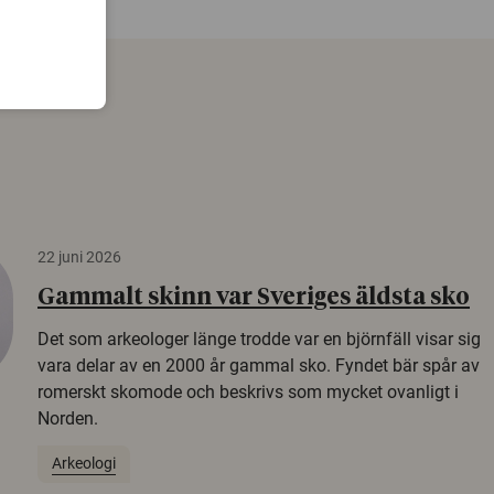
22 juni 2026
Gammalt skinn var Sveriges äldsta sko
Det som arkeologer länge trodde var en björnfäll visar sig
vara delar av en 2000 år gammal sko. Fyndet bär spår av
romerskt skomode och beskrivs som mycket ovanligt i
Norden.
Arkeologi