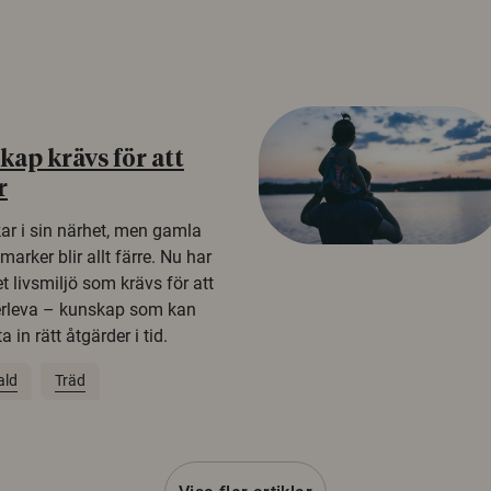
ap krävs för att
r
kar i sin närhet, men gamla
rker blir allt färre. Nu har
t livsmiljö som krävs för att
erleva – kunskap som kan
 in rätt åtgärder i tid.
ald
Träd