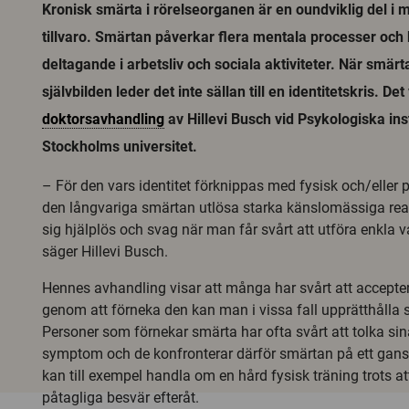
Kronisk smärta i rörelseorganen är en oundviklig del 
tillvaro. Smärtan påverkar flera mentala processer och 
deltagande i arbetsliv och sociala aktiviteter. När smär
självbilden leder det inte sällan till en identitetskris. Det
doktorsavhandling
av Hillevi Busch vid Psykologiska ins
Stockholms universitet.
– För den vars identitet förknippas med fysisk och/eller 
den långvariga smärtan utlösa starka känslomässiga rea
sig hjälplös och svag när man får svårt att utföra enkla v
säger Hillevi Busch.
Hennes avhandling visar att många har svårt att accept
genom att förneka den kan man i vissa fall upprätthålla si
Personer som förnekar smärta har ofta svårt att tolka si
symptom och de konfronterar därför smärtan på ett gansk
kan till exempel handla om en hård fysisk träning trots att 
påtagliga besvär efteråt.