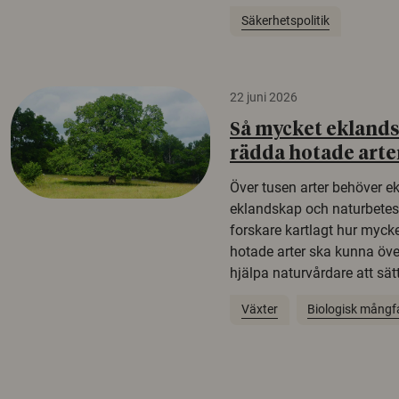
Säkerhetspolitik
22 juni 2026
Så mycket eklandsk
rädda hotade arte
Över tusen arter behöver e
eklandskap och naturbetesma
forskare kartlagt hur mycke
hotade arter ska kunna öv
hjälpa naturvårdare att sätta
Växter
Biologisk mångf