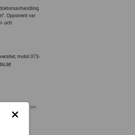
 doktorsavhandling
on”. Opponent var
l- och
versitet, mobil 073-
su.se
 nyare forskning om