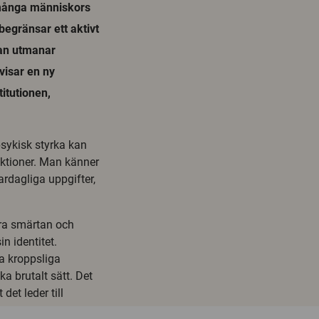
i många människors
begränsar ett aktivt
tan utmanar
 visar en ny
titutionen,
psykisk styrka kan
ktioner. Man känner
ardagliga uppgifter,
era smärtan och
n identitet.
na kroppsliga
a brutalt sätt. Det
det leder till