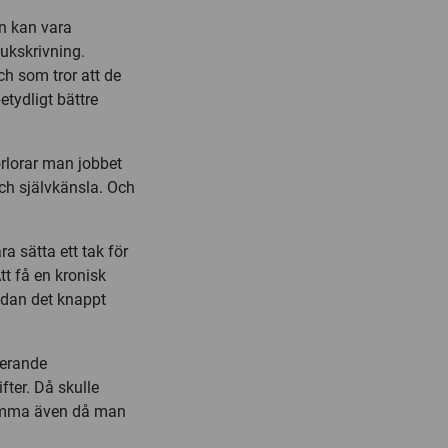
an kan vara
jukskrivning.
ch som tror att de
tydligt bättre
rlorar man jobbet
ch självkänsla. Och
ra sätta ett tak för
tt få en kronisk
edan det knappt
ierande
fter. Då skulle
samma även då man