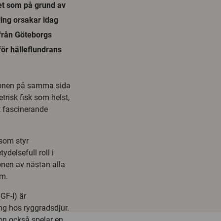
ket som på grund av
ling orsakar idag
från Göteborgs
 för hälleflundrans
ögonen på samma sida
risk fisk som helst,
t fascinerande
 som styr
ydelsefull roll i
onen av nästan alla
om.
GF-I) är
ng hos ryggradsdjur.
on också spelar en