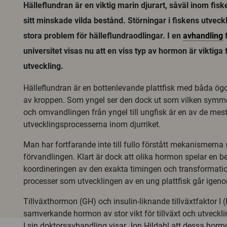
Hälleflundran är en viktig marin djurart, såväl inom fis
sitt minskade vilda bestånd. Störningar i fiskens utveck
stora problem för hälleflundraodlingar. I en
avhandling
universitet visas nu att en viss typ av hormon är viktiga
utveckling.
Hälleflundran är en bottenlevande plattfisk med båda 
av kroppen. Som yngel ser den dock ut som vilken symmet
och omvandlingen från yngel till ungfisk är en av de mes
utvecklingsprocesserna inom djurriket.
Man har fortfarande inte till fullo förstått mekanismerna
förvandlingen. Klart är dock att olika hormon spelar en bet
koordineringen av den exakta timingen och transformati
processer som utvecklingen av en ung plattfisk går igen
Tillväxthormon (GH) och insulin-liknande tillväxtfaktor I (I
samverkande hormon av stor vikt för tillväxt och utveckli
I sin doktorsavhandling visar Jon Hildahl att dessa horm