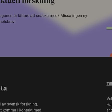
ktuell forskning
i ögonen är lättare att snacka med? Missa ingen ny
hetsbrev!
Til
eta
Ve
el av svensk forskning.
Ha
att komma i kontakt med
11