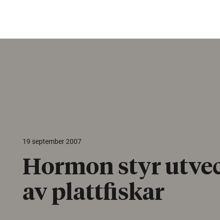
19 september 2007
Hormon styr utve
av plattfiskar