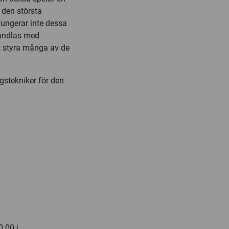
, den största
 fungerar inte dessa
handlas med
tt styra många av de
ngstekniker för den
.00 i