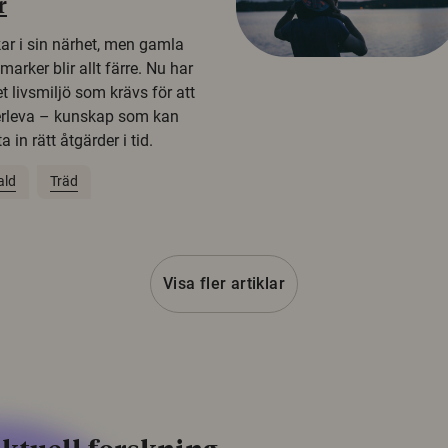
r
kar i sin närhet, men gamla
rker blir allt färre. Nu har
t livsmiljö som krävs för att
erleva – kunskap som kan
 in rätt åtgärder i tid.
ald
Träd
Visa fler artiklar