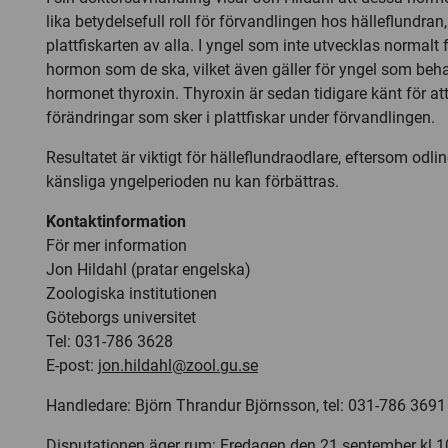
lika betydelsefull roll för förvandlingen hos hälleflundran
plattfiskarten av alla. I yngel som inte utvecklas normalt
hormon som de ska, vilket även gäller för yngel som be
hormonet thyroxin. Thyroxin är sedan tidigare känt för a
förändringar som sker i plattfiskar under förvandlingen.
Resultatet är viktigt för hälleflundraodlare, eftersom odli
känsliga yngelperioden nu kan förbättras.
Kontaktinformation
För mer information
Jon Hildahl (pratar engelska)
Zoologiska institutionen
Göteborgs universitet
Tel: 031-786 3628
E-post:
jon.hildahl@zool.gu.se
Handledare: Björn Thrandur Björnsson, tel: 031-786 3691
Disputationen äger rum: Fredagen den 21 september kl 10