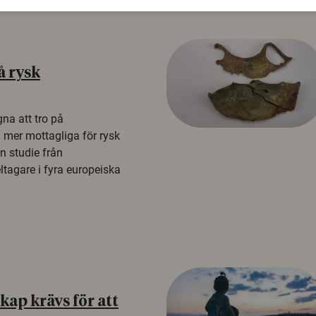
å rysk
na att tro på
a mer mottagliga för rysk
n studie från
tagare i fyra europeiska
ap krävs för att