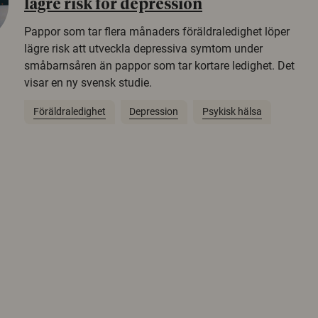
lägre risk för depression
Pappor som tar flera månaders föräldraledighet löper
lägre risk att utveckla depressiva symtom under
småbarnsåren än pappor som tar kortare ledighet. Det
visar en ny svensk studie.
Föräldraledighet
Depression
Psykisk hälsa