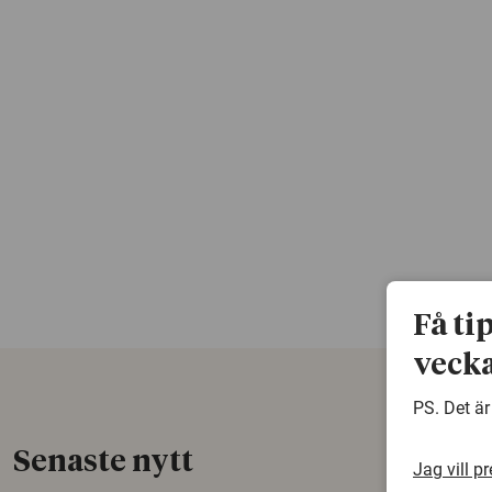
Få ti
vecka
PS. Det är
Senaste nytt
Jag vill p