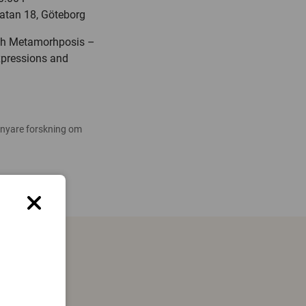
gatan 18, Göteborg
fish Metamorhposis –
xpressions and
 nyare forskning om