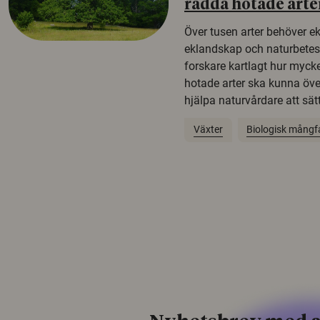
rädda hotade arte
Över tusen arter behöver e
eklandskap och naturbetesma
forskare kartlagt hur mycke
hotade arter ska kunna öv
hjälpa naturvårdare att sätta
Växter
Biologisk mångf