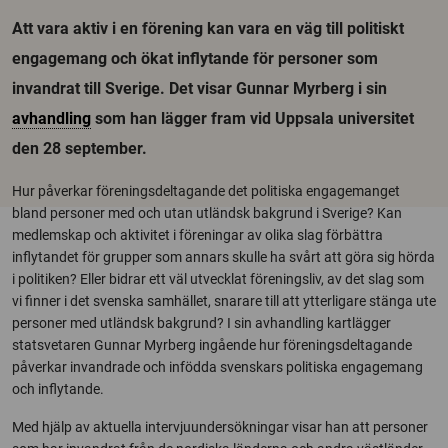
Att vara aktiv i en förening kan vara en väg till politiskt
engagemang och ökat inflytande för personer som
invandrat till Sverige. Det visar Gunnar Myrberg i sin
avhandling
som han lägger fram vid Uppsala universitet
den 28 september.
Hur påverkar föreningsdeltagande det politiska engagemanget
bland personer med och utan utländsk bakgrund i Sverige? Kan
medlemskap och aktivitet i föreningar av olika slag förbättra
inflytandet för grupper som annars skulle ha svårt att göra sig hörda
i politiken? Eller bidrar ett väl utvecklat föreningsliv, av det slag som
vi finner i det svenska samhället, snarare till att ytterligare stänga ute
personer med utländsk bakgrund? I sin avhandling kartlägger
statsvetaren Gunnar Myrberg ingående hur föreningsdeltagande
påverkar invandrade och infödda svenskars politiska engagemang
och inflytande.
Med hjälp av aktuella intervjuundersökningar visar han att personer