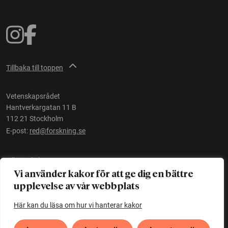
Tillbaka till toppen
Vetenskapsrådet
Hantverkargatan 11 B
112 21 Stockholm
E-post:
red@forskning.se
Tillgänglighet
Vi använder kakor för att ge dig en bättre
upplevelse av vår webbplats
Ett initiativ av
Vetenskapsrådet
Här kan du läsa om hur vi hanterar kakor