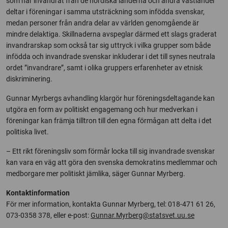
som har invandrat från de nordiska länderna och andra västländer
deltar i föreningar i samma utsträckning som infödda svenskar,
medan personer från andra delar av världen genomgående är
mindre delaktiga. Skillnaderna avspeglar därmed ett slags graderat
invandrarskap som också tar sig uttryck i vilka grupper som både
infödda och invandrade svenskar inkluderar i det till synes neutrala
ordet ”invandrare”, samt i olika gruppers erfarenheter av etnisk
diskriminering.
Gunnar Myrbergs avhandling klargör hur föreningsdeltagande kan
utgöra en form av politiskt engagemang och hur medverkan i
föreningar kan främja tilltron till den egna förmågan att delta i det
politiska livet.
– Ett rikt föreningsliv som förmår locka till sig invandrade svenskar
kan vara en väg att göra den svenska demokratins medlemmar och
medborgare mer politiskt jämlika, säger Gunnar Myrberg.
Kontaktinformation
För mer information, kontakta Gunnar Myrberg, tel: 018-471 61 26,
073-0358 378, eller e-post:
Gunnar.Myrberg@statsvet.uu.se