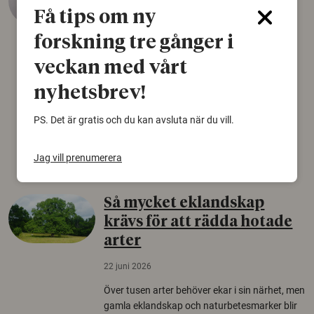
äldsta sko
Få tips om ny
22 juni 2026
forskning tre gånger i
Det som arkeologer länge trodde var en
veckan med vårt
björnfäll visar sig vara delar av en 2000 år
gammal sko. Fyndet bär spår av romerskt
nyhetsbrev!
skomode och beskrivs som mycket ovanligt i
Norden.
PS. Det är gratis och du kan avsluta när du vill.
Arkeologi
Jag vill prenumerera
Så mycket eklandskap
krävs för att rädda hotade
arter
22 juni 2026
Över tusen arter behöver ekar i sin närhet, men
gamla eklandskap och naturbetesmarker blir