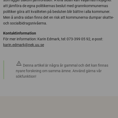
som ligger bakom jämförelsen. Å ena sidan kan väljarnas möjlighet
att jämföra de egna politikernas beslut med grannkommunernas
politiker göra att kvaliteten på besluten blir bättre i alla kommuner.
Men å andra sidan finns det en risk att kommunerna dumpar skatte-
och socialbidragsnivåerna.
Kontaktinformation
För mer information: Karin Edmark, tel: 073-399 05 92, e-post:
karin.edmark@nek.uu.se
warning
Denna artikel är några år gammal och det kan finnas
nyare forskning om samma ämne. Använd gärna vår
sökfunktion!