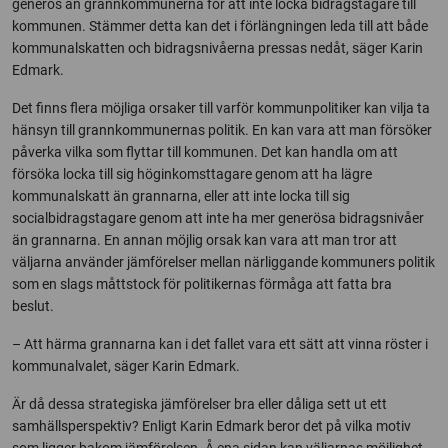
generös än grannkommunerna för att inte locka bidragstagare till
kommunen. Stämmer detta kan det i förlängningen leda till att både
kommunalskatten och bidragsnivåerna pressas nedåt, säger Karin
Edmark.
Det finns flera möjliga orsaker till varför kommunpolitiker kan vilja ta
hänsyn till grannkommunernas politik. En kan vara att man försöker
påverka vilka som flyttar till kommunen. Det kan handla om att
försöka locka till sig höginkomsttagare genom att ha lägre
kommunalskatt än grannarna, eller att inte locka till sig
socialbidragstagare genom att inte ha mer generösa bidragsnivåer
än grannarna. En annan möjlig orsak kan vara att man tror att
väljarna använder jämförelser mellan närliggande kommuners politik
som en slags måttstock för politikernas förmåga att fatta bra
beslut.
– Att härma grannarna kan i det fallet vara ett sätt att vinna röster i
kommunalvalet, säger Karin Edmark.
Är då dessa strategiska jämförelser bra eller dåliga sett ut ett
samhällsperspektiv? Enligt Karin Edmark beror det på vilka motiv