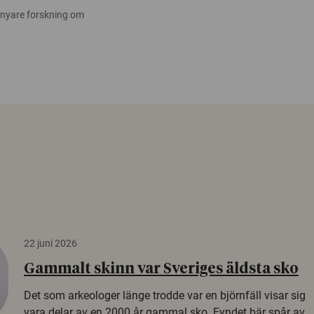
 nyare forskning om
22 juni 2026
Gammalt skinn var Sveriges äldsta sko
Det som arkeologer länge trodde var en björnfäll visar sig
vara delar av en 2000 år gammal sko. Fyndet bär spår av