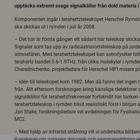
upptäcka extremt svaga signalkällor från dold materia 
Komponenten ingår i terahertzteleskopet Herschel Rymd
ska skickas ut i rymden i juli år 2008.
– Det här är första gången ett sådant här teleskop skicka
Signaler som tas upp av radioastronomiteleskop på jor
atmosfären. Med terahertzteleskopet kan astrofysiker hitt
terahertz bandet 0.6-1.9THz, från olika molekyler i rymde
Cherednichenko, projektledare för Herschel HIFI mixers p
– Idén till teleskopet kom 1982. Men då fanns det ingen t
från. Allt eftersom forskningen kring känsliga detektore
signalkällor för terahertzfrekvenser fortskridit har tanken
terahertzteleskop i rymden blivit realistiskt först i början a
Jan Stake, forskningsledare vid avdelningen för Fysikalis
MC2.
– Med hjälp av infraröd strålning vill vi undersöka bildan
Kunskaper om galaxers dynamik och sammansättning ger 