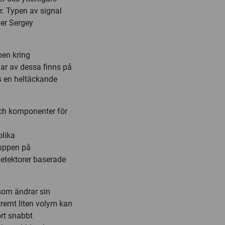
r. Typen av signal
ger Sergey
pen kring
ar av dessa finns på
vs en heltäckande
ch komponenter för
olika
ruppen på
detektorer baserade
som ändrar sin
tremt liten volym kan
rt snabbt