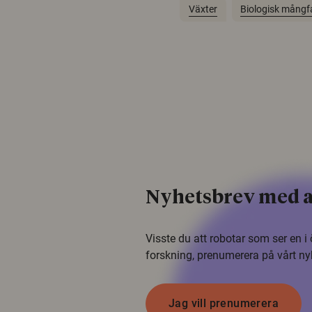
Växter
Biologisk mångf
Nyhetsbrev med a
Visste du att robotar som ser en 
forskning, prenumerera på vårt ny
Jag vill prenumerera