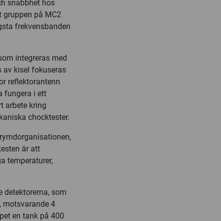
ch snabbhet hos
tt gruppen på MC2
högsta frekvensbanden
 som integreras med
 av kisel fokuseras
or reflektorantenn
 fungera i ett
 arbete kring
kaniska chocktester.
 rymdorganisationen,
testen är att
ga temperaturer,
e detektorerna, som
er, motsvarande 4
kopet en tank på 400