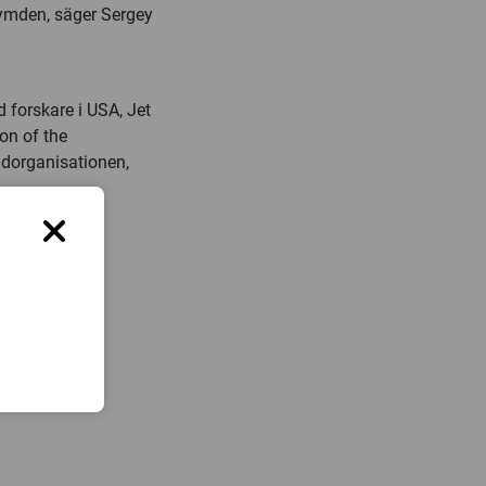
 rymden, säger Sergey
 forskare i USA, Jet
on of the
dorganisationen,
2 8499