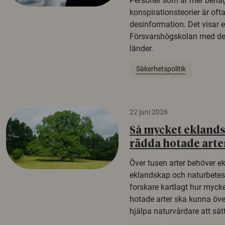
Personer som är mer benäg
konspirationsteorier är oft
desinformation. Det visar e
Försvarshögskolan med del
länder.
Säkerhetspolitik
22 juni 2026
Så mycket eklandsk
rädda hotade arte
Över tusen arter behöver e
eklandskap och naturbetesma
forskare kartlagt hur mycke
hotade arter ska kunna öv
hjälpa naturvårdare att sätta