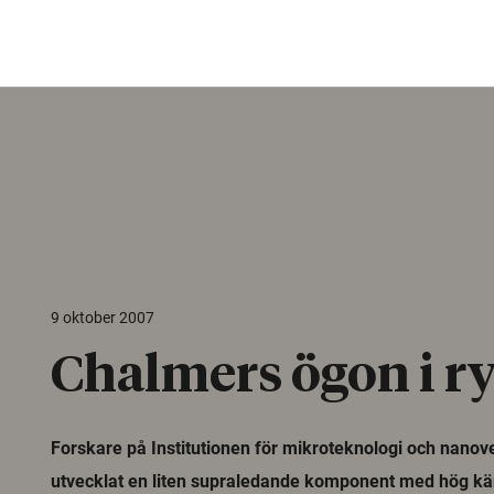
9 oktober 2007
Chalmers ögon i 
Forskare på Institutionen för mikroteknologi och nano
utvecklat en liten supraledande komponent med hög kä