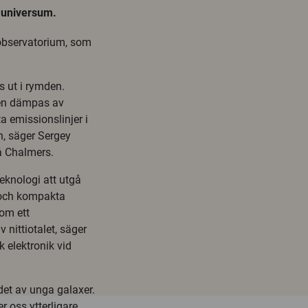
i universum.
observatorium, som
s ut i rymden.
den dämpas av
a emissionslinjer i
n, säger Sergey
å Chalmers.
eknologi att utgå
r och kompakta
 om ett
v nittiotalet, säger
k elektronik vid
det av unga galaxer.
oss ytterligare