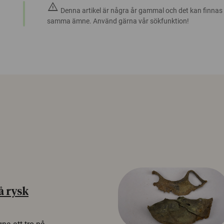
warning
Denna artikel är några år gammal och det kan finnas
samma ämne. Använd gärna vår sökfunktion!
å rysk