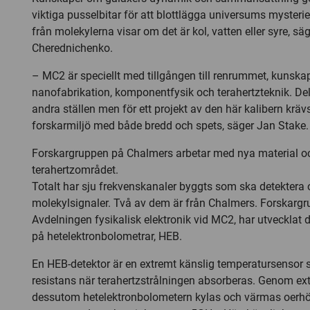
viktiga pusselbitar för att blottlägga universums mysterie
från molekylerna visar om det är kol, vatten eller syre, sä
Cherednichenko.
– MC2 är speciellt med tillgången till renrummet, kunska
nanofabrikation, komponentfysik och terahertzteknik. Del
andra ställen men för ett projekt av den här kalibern krä
forskarmiljö med både bredd och spets, säger Jan Stake.
Forskargruppen på Chalmers arbetar med nya material o
terahertzområdet.
Totalt har sju frekvenskanaler byggts som ska detektera 
molekylsignaler. Två av dem är från Chalmers. Forskarg
Avdelningen fysikalisk elektronik vid MC2, har utvecklat 
på hetelektronbolometrar, HEB.
En HEB-detektor är en extremt känslig temperatursensor 
resistans när terahertzstrålningen absorberas. Genom ex
dessutom hetelektronbolometern kylas och värmas oerhö