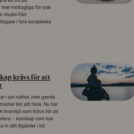
na att tro på
a mer mottagliga för rysk
n studie från
tagare i fyra europeiska
ap krävs för att
r
kar i sin närhet, men gamla
rker blir allt färre. Nu har
t livsmiljö som krävs för att
erleva – kunskap som kan
 in rätt åtgärder i tid.