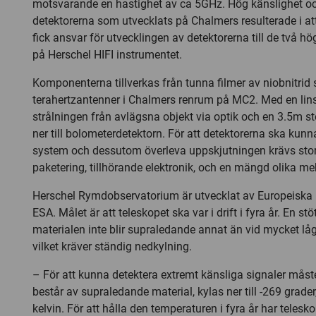
motsvarande en hastighet av ca 5GHz. Hög känslighet o
detektorerna som utvecklats på Chalmers resulterade i a
fick ansvar för utvecklingen av detektorerna till de två 
på Herschel HIFI instrumentet.
Komponenterna tillverkas från tunna filmer av niobnitrid
terahertzantenner i Chalmers renrum på MC2. Med en lins
strålningen från avlägsna objekt via optik och en 3.5m st
ner till bolometerdetektorn. För att detektorerna ska kunna
system och dessutom överleva uppskjutningen krävs stort
paketering, tillhörande elektronik, och en mängd olika me
Herschel Rymdobservatorium är utvecklat av Europeiska
ESA. Målet är att teleskopet ska var i drift i fyra år. En stö
materialen inte blir supraledande annat än vid mycket lå
vilket kräver ständig nedkylning.
– För att kunna detektera extremt känsliga signaler måst
består av supraledande material, kylas ner till -269 grad
kelvin. För att hålla den temperaturen i fyra år har teles