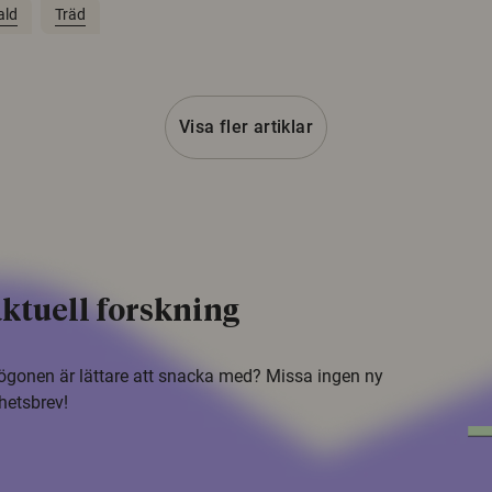
ald
Träd
Visa fler artiklar
ktuell forskning
i ögonen är lättare att snacka med? Missa ingen ny
hetsbrev!