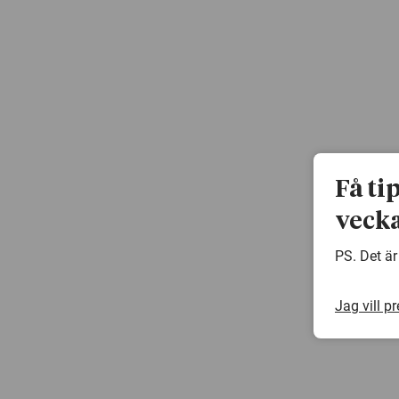
Få ti
vecka
PS. Det är
Jag vill p