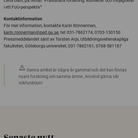
Lena Dahl, på temat ”Praxisnära forskning: konflikter och möjligheter
i ett FoU-perspektiv”.
Kontaktinformation
För mer information, kontakta Karin Rönnerman,
karin.ronnerman@ped.gu.se
, tel: 031-7862174, 0703-130150
Pressmeddelandet sänt av Torsten Arpi, Utbildningsvetenskapliga
fakulteten, Göteborgs universitet, 031-7862161, 0768-581187
warning
Denna artikel är några år gammal och det kan finnas
nyare forskning om samma ämne. Använd gärna vår
sökfunktion!