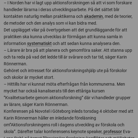
– I Norden har vi lagt upp aktionsforskningen så att vi som forskare
handleder lärarna i deras utvecklingsarbete. På det sättet blir
kontakten naturlig mellan praktikerna och
akademin
, med de teorier,
de metoder och den analys som vi kan bidra med.
Det upplägget vilar på övertygelsen att det grundläggande för att
praktiken ska kunna utvecklas är förmågan att kunna samla in
information
systematiskt
och att sedan kunna analysera den.
– Lärare är bra på att planera och genomföra saker. Att stanna upp
och ta reda på vad det ledde till är svårare och tar tid, säger Karin
Rönnerman.
Gehöret och intresset för aktionsforskningshjälp ute på förskolor
och skolor är mycket stort.
– Hittills har vi kunnat möta efterfrågan från kommunerna. Men
mycket har också kanaliserats till den ettåriga kursen
”Kvalitetsarbete genom aktionsforskning” där vi handleder grupper
av lärare, säger Karin Rönnerman.
Konferensen på Novotel i Göteborg inleds torsdag 4 oktober med att
Karin Rönnerman håller en inledande föreläsning
om”Aktionsforskningens roll i dagens utveckling av förskola och
skola”. Därefter talar konferensens keynote speaker,
professor
Eva-