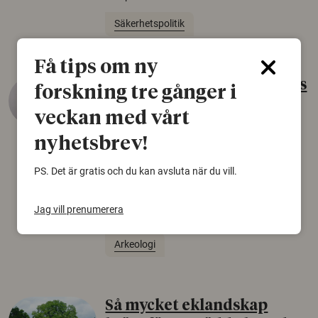
Säkerhetspolitik
Få tips om ny
Gammalt skinn var Sveriges
forskning tre gånger i
äldsta sko
veckan med vårt
22 juni 2026
nyhetsbrev!
Det som arkeologer länge trodde var en
björnfäll visar sig vara delar av en 2000 år
PS. Det är gratis och du kan avsluta när du vill.
gammal sko. Fyndet bär spår av romerskt
skomode och beskrivs som mycket ovanligt i
Jag vill prenumerera
Norden.
Arkeologi
Så mycket eklandskap