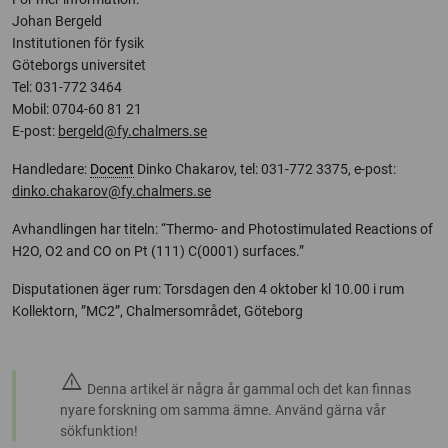
Johan Bergeld
Institutionen för fysik
Göteborgs universitet
Tel: 031-772 3464
Mobil: 0704-60 81 21
E-post:
bergeld@fy.chalmers.se
Handledare:
Docent
Dinko Chakarov, tel: 031-772 3375, e-post:
dinko.chakarov@fy.chalmers.se
Avhandlingen har titeln: “Thermo- and Photostimulated Reactions of
H2O, O2 and CO on Pt (111) C(0001) surfaces.”
Disputationen äger rum: Torsdagen den 4 oktober kl 10.00 i rum
Kollektorn, ”MC2”, Chalmersområdet, Göteborg
warning
Denna artikel är några år gammal och det kan finnas
nyare forskning om samma ämne. Använd gärna vår
sökfunktion!