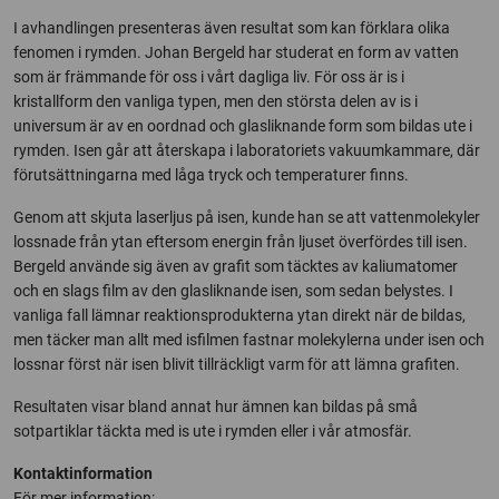
I avhandlingen presenteras även resultat som kan förklara olika
fenomen i rymden. Johan Bergeld har studerat en form av vatten
som är främmande för oss i vårt dagliga liv. För oss är is i
kristallform den vanliga typen, men den största delen av is i
universum är av en oordnad och glasliknande form som bildas ute i
rymden. Isen går att återskapa i laboratoriets vakuumkammare, där
förutsättningarna med låga tryck och temperaturer finns.
Genom att skjuta laserljus på isen, kunde han se att vattenmolekyler
lossnade från ytan eftersom energin från ljuset överfördes till isen.
Bergeld använde sig även av grafit som täcktes av kaliumatomer
och en slags film av den glasliknande isen, som sedan belystes. I
vanliga fall lämnar reaktionsprodukterna ytan direkt när de bildas,
men täcker man allt med isfilmen fastnar molekylerna under isen och
lossnar först när isen blivit tillräckligt varm för att lämna grafiten.
Resultaten visar bland annat hur ämnen kan bildas på små
sotpartiklar täckta med is ute i rymden eller i vår atmosfär.
Kontaktinformation
För mer information: