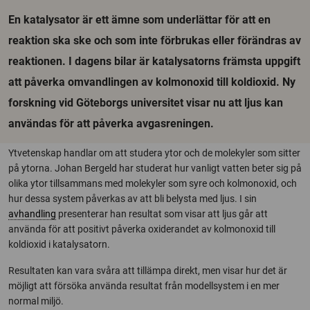
En katalysator är ett ämne som underlättar för att en
reaktion ska ske och som inte förbrukas eller förändras av
reaktionen. I dagens bilar är katalysatorns främsta uppgift
att påverka omvandlingen av kolmonoxid till koldioxid. Ny
forskning vid Göteborgs universitet visar nu att ljus kan
användas för att påverka avgasreningen.
Ytvetenskap handlar om att studera ytor och de molekyler som sitter
på ytorna. Johan Bergeld har studerat hur vanligt vatten beter sig på
olika ytor tillsammans med molekyler som syre och kolmonoxid, och
hur dessa system påverkas av att bli belysta med ljus. I sin
avhandling
presenterar han resultat som visar att ljus går att
använda för att positivt påverka oxiderandet av kolmonoxid till
koldioxid i katalysatorn.
Resultaten kan vara svåra att tillämpa direkt, men visar hur det är
möjligt att försöka använda resultat från modellsystem i en mer
normal miljö.